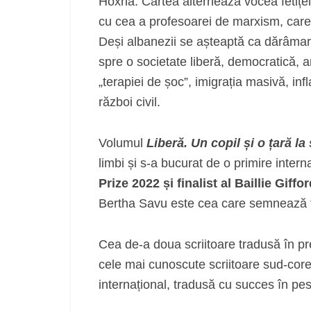
Hoxha. Cartea alternează vocea fetiței
cu cea a profesoarei de marxism, care 
Deși albanezii se așteaptă ca dărâmare
spre o societate liberă, democratică, a
„terapiei de șoc”, imigrația masivă, infl
război civil.
Volumul
Liberă. Un copil și o țară la 
limbi și s-a bucurat de o primire intern
Prize 2022 și finalist al Baillie Gif
Bertha Savu este cea care semnează t
Cea de-a doua scriitoare tradusă în p
cele mai cunoscute scriitoare sud-core
internațional, tradusă cu succes în pes