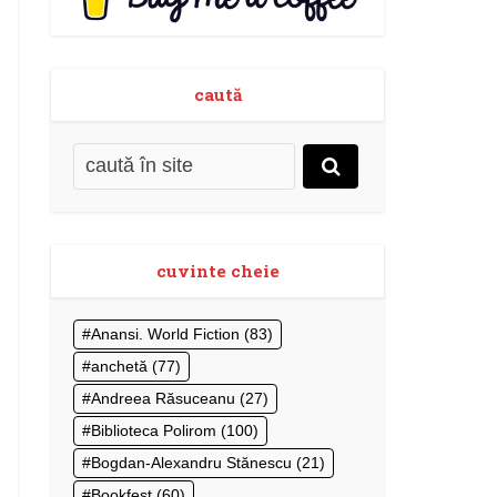
caută
cuvinte cheie
Anansi. World Fiction
(83)
anchetă
(77)
Andreea Răsuceanu
(27)
Biblioteca Polirom
(100)
Bogdan-Alexandru Stănescu
(21)
Bookfest
(60)