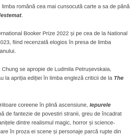
în limba română cea mai cunsocută carte a sa de până
lestemat
.
International Booker Prize 2022 și pe cea de la National
023, fiind recenzată elogios în presa de limba
anului.
ora Chung se apropie de Ludmila Petrușevskaia,
la apriția ediției în limba engleză criticii de la
The
riitoare coreene în plină ascensiune,
Iepurele
nă de fantezie de povestiri stranii, greu de încadrat
nițele dintre realismul magic, horror și science-
are în proza ei scene și personaje parcă rupte din