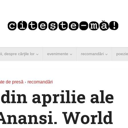
rii, despre cărţile lor
evenimente
recomandări
poezi
te de presă
recomandări
•
din aprilie ale
 Anansi. World