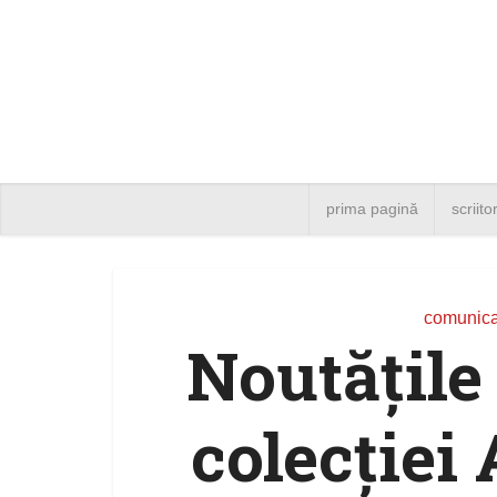
prima pagină
scriito
comunica
Noutăţile 
colecţiei