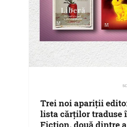
sc
Trei noi apariții edit
lista cărților traduse
Fiction, două dintre 