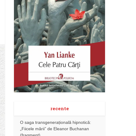
recente
O saga transgenerațională hipnotică:
„Fiicele mării” de Eleanor Buchanan
(fragment)