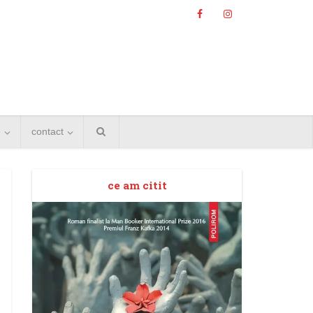
e
contact
ce am citit