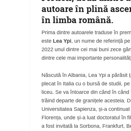
autoare în plină asce
în limba română.
Prima dintre autoarele traduse în pre
este
Lea Ypi
, un nume de referință pe 
2022 unul dintre cei mai buni zece gând
dintre cele mai importante personalităț
Născută în Albania, Lea Ypi a părăsit ț
plecat în Italia cu o bursă de studii, pe
liceu. Se va întoarce din când în când 
trăind departe de granițele acesteia. Du
Universitatea Sapienza, și-a continuat s
Florența, unde și-a luat doctoratul în fil
a fost invitată la Sorbona, Frankfurt, B