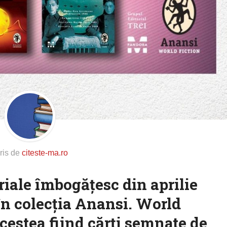
ris de
citeste-ma.ro
oriale îmbogățesc din aprilie
 în colecția Anansi. World
acestea fiind cărți semnate de