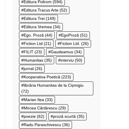
Editura Polirom
(594)
Editura Tracus Arte
(52)
Editura Trei
(149)
Editura Vremea
(34)
Ego. Proză
(44)
EgoProză
(51)
Fiction Ltd
(21)
Fiction Ltd.
(26)
FILIT
(23)
Gaudeamus
(34)
Humanitas
(35)
interviu
(50)
jurnal
(26)
Kooperativa Poetică
(223)
librăria Humanitas de la Cișmigiu
(72)
Marian Ilea
(33)
Mircea Cărtărescu
(29)
poezie
(62)
proză scurtă
(35)
Radu Paraschivescu
(36)