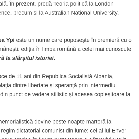
ă. În prezent, predă Teoria politică la London
nce, precum și la Australian National University,
ea Ypi
este un nume care poposește în premieră cu o
omânești: ediția în limba română a celei mai cunoscute
ă la sfârșitul istoriei
.
oce de 11 ani din Republica Socialistă Albania,
ația dintre libertate și speranță prin intermediul
din punct de vedere stilistic și adesea copleșitoare la
memorialistică devine peste noapte martoră la
t regim dictatorial comunist din lume: cel al lui Enver