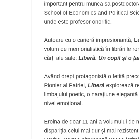
important pentru munca sa postdoctoral
School of Economics and Political Scie
unde este profesor onorific.
Autoare cu o carieră impresionantă,
L
volum de memorialistică în librăriile r
cărți ale sale:
Liberă. Un copil și o țar
Având drept protagonistă o fetiță prec
Pionier al Patriei,
Liberă
explorează rel
limbajului poetic, o narațiune elegantă 
nivel emoțional.
Eroina de doar 11 ani a volumului de 
dispariția celui mai dur și mai rezisten