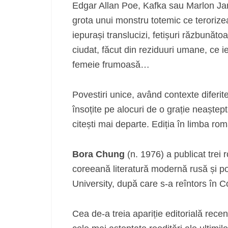
Edgar Allan Poe, Kafka sau Marlon Jam
grota unui monstru totemic ce teroriz
iepurași translucizi, fetișuri răzbunăt
ciudat, făcut din reziduuri umane, ce i
femeie frumoasă…
Povestiri unice, având contexte diferit
însoțite pe alocuri de o grație neaște
citești mai departe. Ediția în limba r
Bora Chung
(n. 1976) a publicat trei 
coreeană literatură modernă rusă și pol
University, după care s-a reîntors în 
Cea de-a treia apariție editorială rece