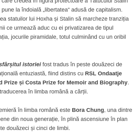
 care credea în figura protectoare a Tătucului Stalin
pune la îndoială „libertatea” adusă de capitalism.
a statuilor lui Hoxha și Stalin să marcheze tranziția
nii ce urmează aduc cu ei privatizarea de tipul
ația, jocurile piramidale, totul culminând cu un oribil
sfârșitul istoriei
fost tradus în peste douăzeci de
ațională entuziastă, fiind distins cu
RSL Ondaatje
ford Prize și Costa Prize for Memoir and Biography
.
raducerea în limba română a cărții.
remieră în limba română este
Bora Chung
, una dintre
ene din noua generație, în plină ascensiune în plan
te douăzeci și cinci de limbi.