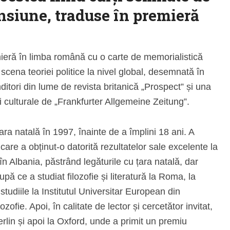
nsiune, traduse în premieră
mieră în limba română cu o carte de memorialistică
scena teoriei politice la nivel global, desemnată în
itori din lume de revista britanică „Prospect” și una
i culturale de „Frankfurter Allgemeine Zeitung”.
ara natală în 1997, înainte de a împlini 18 ani. A
 care a obținut-o datorită rezultatelor sale excelente la
în Albania, păstrând legăturile cu țara natală, dar
pă ce a studiat filozofie și literatură la Roma, la
tudiile la Institutul Universitar European din
ozofie. Apoi, în calitate de lector și cercetător invitat,
erlin și apoi la Oxford, unde a primit un premiu