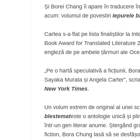
Și Borei Chang îi apare în traducere 
acum: volumul de povestiri
Iepurele b
Cartea s-a flat pe lista finaliștilor la 
Book Award for Translated Literature 2
engleză de pe ambele țărmuri ale Oce
„Pe o hartă speculativă a ficțiunii, B
Sayaka Murata și Angela Carter”, scriau 
New York Times
.
Un volum extrem de original al unei sc
blestemat
este o antologie unică și pli
într-un gen literar anume. Ștergând gra
fiction, Bora Chung lasă să se desfășo