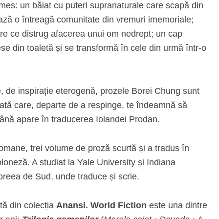
es: un băiat cu puteri supranaturale care scapă din
ează o întreagă comunitate din vremuri imemoriale;
oare ce distrug afacerea unui om nedrept; un cap
ese din toaletă și se transformă în cele din urmă într-o
e, de inspirație eterogenă, prozele Borei Chung sunt
ptată care, departe de a respinge, te îndeamnă să
omână apare în traducerea Iolandei Prodan.
romane, trei volume de proză scurtă și a tradus în
oneză. A studiat la Yale University și Indiana
Coreea de Sud, unde traduce și scrie.
ntă din colecția
Anansi. World Fiction
este una dintre