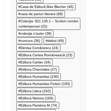
Casa de Editură Max Blecher
(45)
casa de pariuri literare
(68)
Colecţia: 821.135.1 – Scriitori români
contemporani
(22)
colecţia n’autor
(38)
concurs
(36)
debut
(49)
Denisa Comănescu
(24)
Editura Cartea Românească
(23)
Editura Cartier
(34)
Editura Charmides
(27)
Editura Humanitas
(230)
Editura Humanitas Fiction
(193)
Editura Litera
(242)
Editura Nemira
(160)
Editura Pandora M
(74)