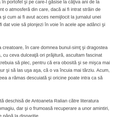
 în portofel şi pe care-l găsise la câţiva ani de la
nt o atmosferă din care, dacă ai fi intrat străin de
Ca şi cum ai fi avut acces nemijlocit la jurnalul unei
r fi dat voie să plonjezi în voie în acele ape adânci şi
a creatoare, în care domnea bunul-simţ şi dragostea
 cu ceva dulceaţă ori prăjitură, ascultam fascinat
rebuia să plec, pentru că era obosită şi se mişca mai
gur şi să las uşa aşa, că o va încuia mai târziu. Acum,
ea a rămas descuiată şi oricine poate intra ca să
sată deschisă de Antoaneta Ralian către literatura
 omagiu, dar şi o frumoasă recuperare a unor amintiri,
e până la dispariţie.