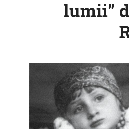
lumii” 
R