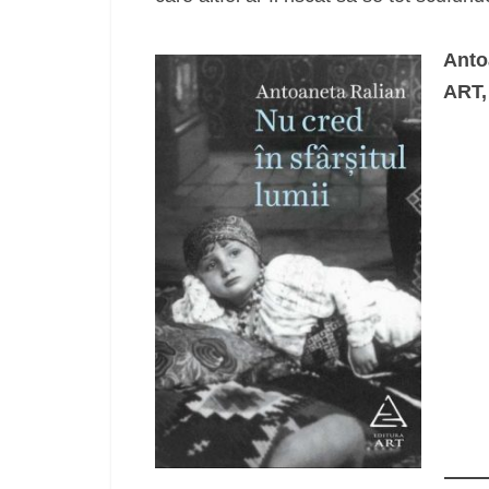
Anto
ART,