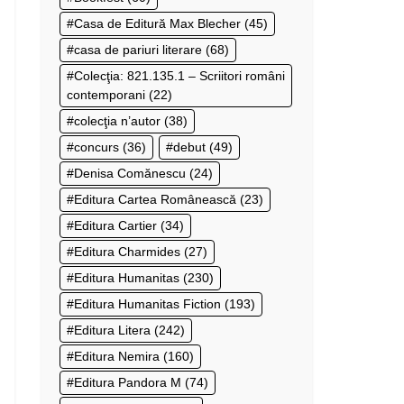
Casa de Editură Max Blecher
(45)
casa de pariuri literare
(68)
Colecţia: 821.135.1 – Scriitori români
contemporani
(22)
colecţia n’autor
(38)
concurs
(36)
debut
(49)
Denisa Comănescu
(24)
Editura Cartea Românească
(23)
Editura Cartier
(34)
Editura Charmides
(27)
Editura Humanitas
(230)
Editura Humanitas Fiction
(193)
Editura Litera
(242)
Editura Nemira
(160)
Editura Pandora M
(74)