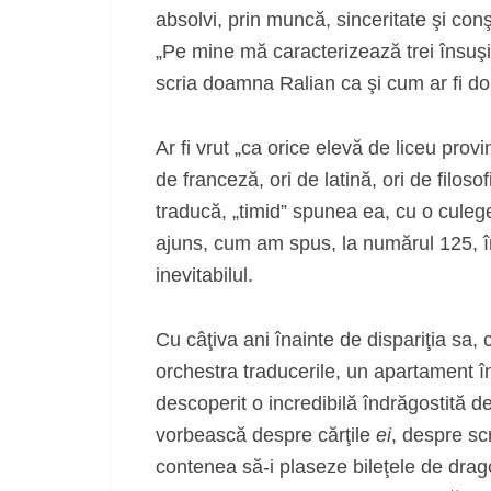
absolvi, prin muncă, sinceritate şi conş
„Pe mine mă caracterizează trei însuşi
scria doamna Ralian ca şi cum ar fi do
Ar fi vrut „ca orice elevă de liceu prov
de franceză, ori de latină, ori de filoso
traducă, „timid” spunea ea, cu o culeger
ajuns, cum am spus, la numărul 125, î
inevitabilul.
Cu câţiva ani înainte de dispariţia sa,
orchestra traducerile, un apartament în
descoperit o incredibilă îndrăgostită d
vorbească despre cărţile
ei
, despre scr
contenea să-i plaseze bileţele de drago