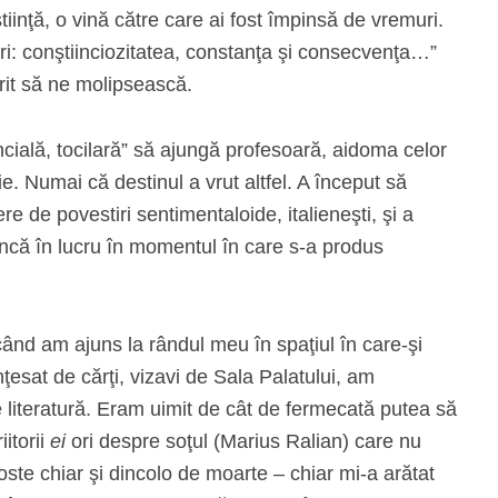
tiinţă, o vină către care ai fost împinsă de vremuri.
ri: conştiinciozitatea, constanţa şi consecvenţa…”
rit să ne molipsească.
incială, tocilară” să ajungă profesoară, aidoma celor
fie. Numai că destinul a vrut altfel. A început să
e de povestiri sentimentaloide, italieneşti, şi a
ncă în lucru în momentul în care s-a produs
 când am ajuns la rândul meu în spaţiul în care-şi
ţesat de cărţi, vizavi de Sala Palatului, am
e literatură. Eram uimit de cât de fermecată putea să
iitorii
ei
ori despre soţul (Marius Ralian) care nu
ste chiar şi dincolo de moarte – chiar mi-a arătat