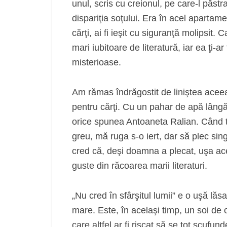
unul, scris cu creionul, pe care-l păstra
dispariţia soţului. Era în acel apartame
cărţi, ai fi ieşit cu siguranţă molipsit. 
mari iubitoare de literatură, iar ea ţi-a
misterioase.
Am rămas îndrăgostit de liniştea acee
pentru cărţi. Cu un pahar de apă lângă,
orice spunea Antoaneta Ralian. Când t
greu, mă ruga s-o iert, dar să plec sin
cred că, deşi doamna a plecat, uşa ace
guste din răcoarea marii literaturi.
„Nu cred în sfârşitul lumii” e o uşă lă
mare. Este, în acelaşi timp, un soi de
care altfel ar fi riscat să se tot scufund