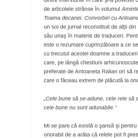
dintre interviurile în care şi-a povestit
de articolele strânse în volumul
Aminti
Toama decanei. Convorbiri cu Antoan
un soi de jurnal reconstituit de alţii d
său uriaş în materie de traduceri. Pent
este o rezumare cuprinzătoare a ce se 
cu trecutul acestei doamne a traduceri
care, pe lângă chestiuni arhicunoscute
preferate de Antoaneta Ralian ori să 
care o făceau extrem de plăcută la ori
„Cele bune să se-adune, cele rele să s
cele bune nu sunt adunabile.”
Mi se pare că există o şansă şi pentru
onorabil de a arăta că relele pot fi pr