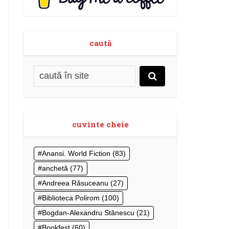
caută
cuvinte cheie
Anansi. World Fiction
(83)
anchetă
(77)
Andreea Răsuceanu
(27)
Biblioteca Polirom
(100)
Bogdan-Alexandru Stănescu
(21)
Bookfest
(60)