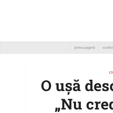
prima pagină
scriito
cr
O uşă des
„Nu cred