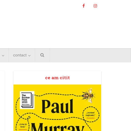
e
contact
ce am citit