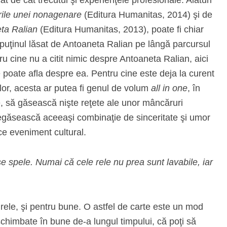
 cât de cât trecutul şi experienţele profesionale. Alături
rile unei nonagenare
(Editura Humanitas, 2014) şi de
eta Ralian
(Editura Humanitas, 2013), poate fi chiar
in puţinul lăsat de Antoaneta Ralian pe lângă parcursul
ru cine nu a citit nimic despre Antoaneta Ralian, aici
poate afla despre ea. Pentru cine este deja la curent
lor, acesta ar putea fi genul de volum
all in one
, în
, să găsească nişte reţete ale unor mâncăruri
regăsească aceeaşi combinaţie de sinceritate şi umor
ce eveniment cultural.
e spele. Numai că cele rele nu prea sunt lavabile, iar
 rele, şi pentru bune. O astfel de carte este un mod
eschimbate în bune de-a lungul timpului, că poţi să