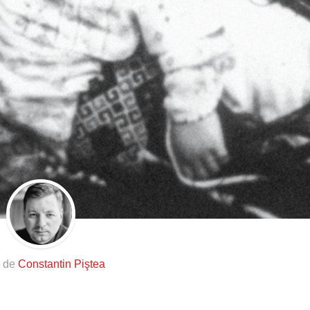
s de
Constantin Piştea