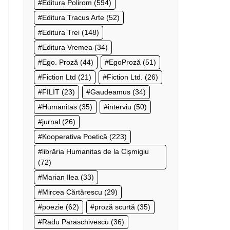
Editura Polirom
(594)
Editura Tracus Arte
(52)
Editura Trei
(148)
Editura Vremea
(34)
Ego. Proză
(44)
EgoProză
(51)
Fiction Ltd
(21)
Fiction Ltd.
(26)
FILIT
(23)
Gaudeamus
(34)
Humanitas
(35)
interviu
(50)
jurnal
(26)
Kooperativa Poetică
(223)
librăria Humanitas de la Cișmigiu
(72)
Marian Ilea
(33)
Mircea Cărtărescu
(29)
poezie
(62)
proză scurtă
(35)
Radu Paraschivescu
(36)