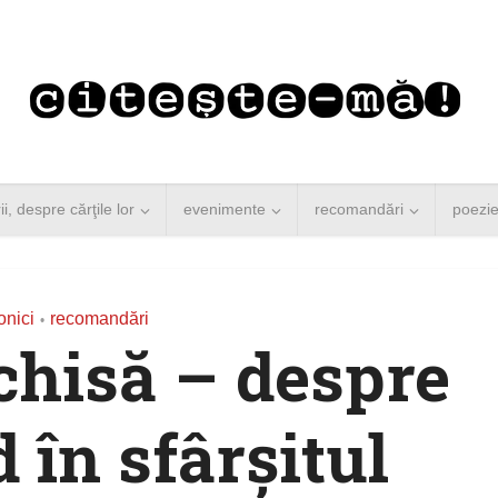
rii, despre cărţile lor
evenimente
recomandări
poezi
onici
recomandări
•
chisă – despre
 în sfârşitul