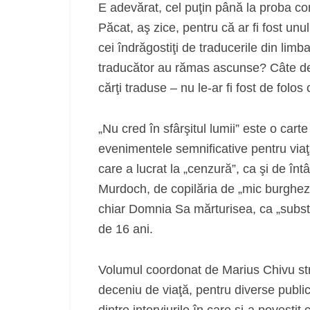
E adevărat, cel puţin până la proba con
Păcat, aş zice, pentru că ar fi fost unul
cei îndrăgostiţi de traducerile din limb
traducător au rămas ascunse? Câte de
cărţi traduse – nu le-ar fi fost de folo
„Nu cred în sfârşitul lumii” este o car
evenimentele semnificative pentru viaţ
care a lucrat la „cenzură”, ca şi de întâ
Murdoch, de copilăria de „mic burghez
chiar Domnia Sa mărturisea, ca „substit
de 16 ani.
Volumul coordonat de Marius Chivu str
deceniu de viaţă, pentru diverse public