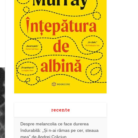
recente
Despre melancolia ce face durerea
îndurabilă: „Și n-ai rămas pe cer, steaua
mea” de Andrei Crăciun