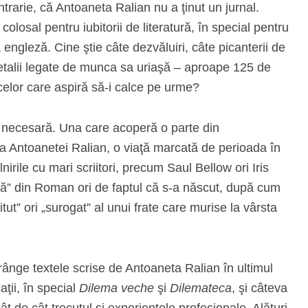
trarie, că Antoaneta Ralian nu a ţinut un jurnal.
 colosal pentru iubitorii de literatură, în special pentru
a engleză. Cine ştie câte dezvăluiri, câte picanterii de
talii legate de munca sa uriaşă – aproape 125 de
s celor care aspiră să-i calce pe urme?
te necesară. Una care acoperă o parte din
a Antoanetei Ralian, o viaţă marcată de perioada în
lnirile cu mari scriitori, precum Saul Bellow ori Iris
ă” din Roman ori de faptul că s-a născut, după cum
ut” ori „surogat” al unui frate care murise la vârsta
ânge textele scrise de Antoaneta Ralian în ultimul
aţii, în special
Dilema veche
şi
Dilemateca
, şi câteva