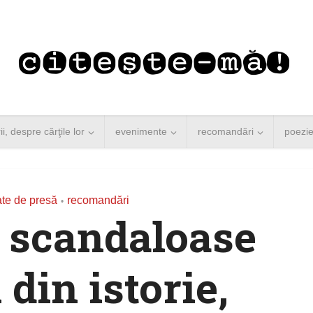
rii, despre cărţile lor
evenimente
recomandări
poezi
te de presă
recomandări
•
 scandaloase
 din istorie,