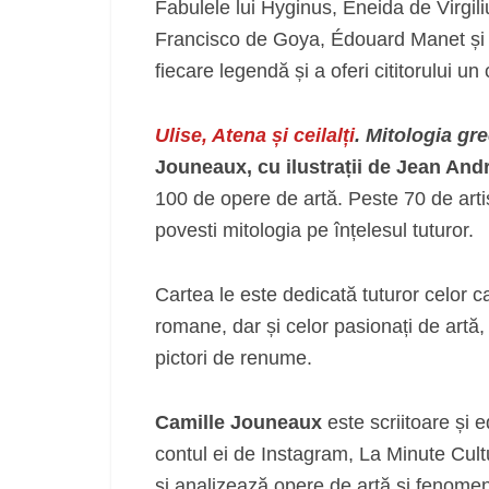
Fabulele lui Hyginus, Eneida de Virgil
Francisco de Goya, Édouard Manet și 
fiecare legendă și a oferi cititorului u
Ulise, Atena și ceilalți
. Mitologia gr
Jouneaux, cu ilustrații de Jean And
100 de opere de artă. Peste 70 de artiș
povesti mitologia pe înțelesul tuturor.
Cartea le este dedicată tuturor celor 
romane, dar și celor pasionați de artă
pictori de renume.
Camille Jouneaux
este scriitoare și 
contul ei de Instagram, La Minute Cul
și analizează opere de artă și fenomene 