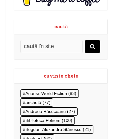
caută
cuvinte cheie
Anansi. World Fiction
(83)
anchetă
(77)
Andreea Răsuceanu
(27)
Biblioteca Polirom
(100)
Bogdan-Alexandru Stănescu
(21)
Bookfest
(60)