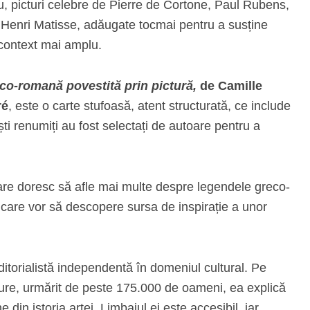
iu, picturi celebre de Pierre de Cortone, Paul Rubens,
Henri Matisse, adăugate tocmai pentru a susține
n context mai amplu.
eco-romană povestită prin pictură,
de Camille
ré
, este o carte stufoasă, atent structurată, ce include
ti renumiți au fost selectați de autoare pentru a
care doresc să afle mai multe despre legendele greco-
, care vor să descopere sursa de inspirație a unor
editorialistă independentă în domeniul cultural. Pe
ture, urmărit de peste 175.000 de oameni, ea explică
din istoria artei. Limbajul ei este accesibil, iar