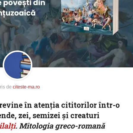
ris de
citeste-ma.ro
vine în atenția cititorilor într-o
nde, zei, semizei și creaturi
lalți
. Mitologia greco-romană