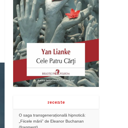
recente
O saga transgenerațională hipnotică:
„Fiicele mării” de Eleanor Buchanan
(fragment)