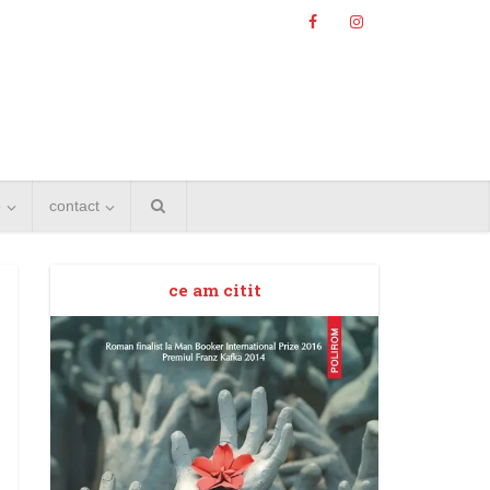
e
contact
ce am citit