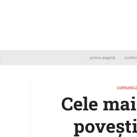
prima pagină
scriito
comunica
Cele mai
povești