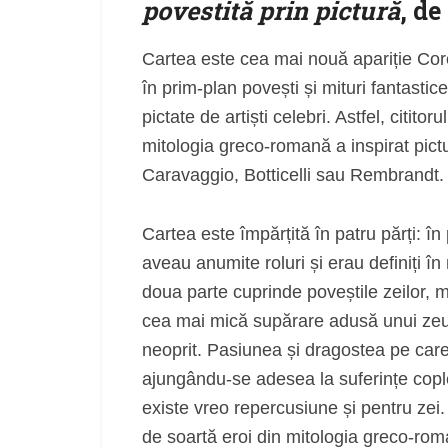
povestită prin pictură
, d
Cartea este cea mai nouă apariție Coro
în prim-plan povești și mituri fantasti
pictate de artiști celebri. Astfel, citi
mitologia greco-romană a inspirat pictu
Caravaggio, Botticelli sau Rembrandt.
Cartea este împărțită în patru părți: în
aveau anumite roluri și erau definiți în
doua parte cuprinde poveștile zeilor, m
cea mai mică supărare adusă unui zeu 
neoprit. Pasiunea și dragostea pe care 
ajungându-se adesea la suferințe cople
existe vreo repercusiune și pentru zei.
de soartă eroi din mitologia greco-roma