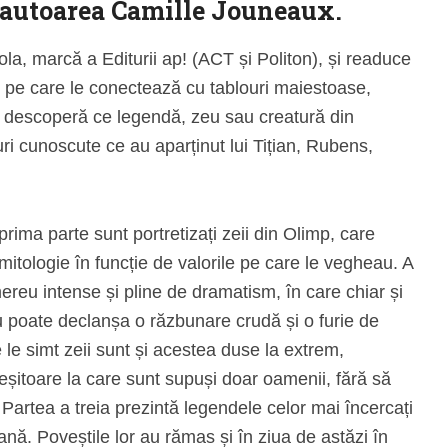
e autoarea
Camille Jouneaux
.
la, marcă a Editurii ap! (ACT și Politon), și readuce
ce pe care le conectează cu tablouri maiestoase,
torul descoperă ce legendă, zeu sau creatură din
ri cunoscute ce au aparținut lui Tițian, Rubens,
 prima parte sunt portretizați zeii din Olimp, care
 mitologie în funcție de valorile pe care le vegheau. A
ereu intense și pline de dramatism, în care chiar și
poate declanșa o răzbunare crudă și o furie de
le simt zeii sunt și acestea duse la extrem,
șitoare la care sunt supuși doar oamenii, fără să
 Partea a treia prezintă legendele celor mai încercați
nă. Poveștile lor au rămas și în ziua de astăzi în