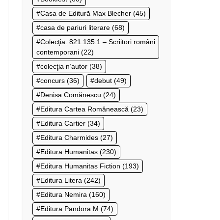
Casa de Editură Max Blecher
(45)
casa de pariuri literare
(68)
Colecţia: 821.135.1 – Scriitori români
contemporani
(22)
colecţia n’autor
(38)
concurs
(36)
debut
(49)
Denisa Comănescu
(24)
Editura Cartea Românească
(23)
Editura Cartier
(34)
Editura Charmides
(27)
Editura Humanitas
(230)
Editura Humanitas Fiction
(193)
Editura Litera
(242)
Editura Nemira
(160)
Editura Pandora M
(74)