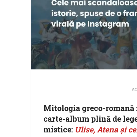
sc
Mitologia greco-romană re
carte-album plină de lege
mistice:
Ulise, Atena și cei