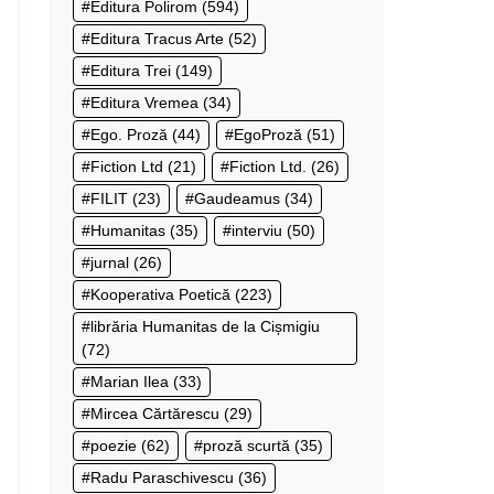
Editura Polirom
(594)
Editura Tracus Arte
(52)
Editura Trei
(149)
Editura Vremea
(34)
Ego. Proză
(44)
EgoProză
(51)
Fiction Ltd
(21)
Fiction Ltd.
(26)
FILIT
(23)
Gaudeamus
(34)
Humanitas
(35)
interviu
(50)
jurnal
(26)
Kooperativa Poetică
(223)
librăria Humanitas de la Cișmigiu
(72)
Marian Ilea
(33)
Mircea Cărtărescu
(29)
poezie
(62)
proză scurtă
(35)
Radu Paraschivescu
(36)