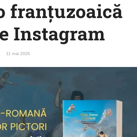
o franțuzoaică
pe Instagram
11 mai 2026