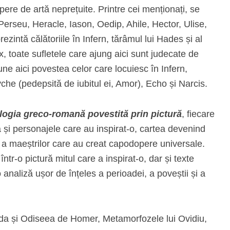
pere de artă neprețuite. Printre cei menționați, se
erseu, Heracle, Iason, Oedip, Ahile, Hector, Ulise,
ezintă călătoriile în Infern, tărâmul lui Hades și al
, toate sufletele care ajung aici sunt judecate de
e aici povestea celor care locuiesc în Infern,
yche (pedepsită de iubitul ei, Amor), Echo și Narcis.
ologia greco-romană povestită prin pictură
, fiecare
 și personajele care au inspirat-o, cartea devenind
i a maeștrilor care au creat capodopere universale.
într-o pictură mitul care a inspirat-o, dar și texte
naliză ușor de înțeles a perioadei, a poveștii și a
Iliada și Odiseea de Homer, Metamorfozele lui Ovidiu,