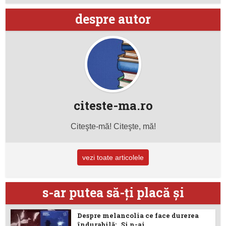
despre autor
citeste-ma.ro
Citeşte-mă! Citeşte, mă!
vezi toate articolele
s-ar putea să-ţi placă şi
Despre melancolia ce face durerea
îndurabilă: „Și n-ai...