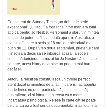
Considerat de Sunday Times „un debut de serie
excepțional”, „Liliacul” a fost scris într-o manieră total
atipică pentru Jo Nesbø. Personajul a stăruit în mintea
lui atât de puternic, încât, odată ajuns în Australia, a
avut zile în care a scris și 18 ore, dar niciodată mai
puțin de 12. După vreo două săptămâni, prietenul care
îl însoțea a decis să se întoarcă acasă, la soție și
copii, mărturisindu-i amuzat lui Jo Nesbø că, din câte
se pare, acest Harry devenise un prieten mai bun
decât el.
Autorul a reușit să construiască un thriller perfect,
atent dozat și minuțios detaliat, în care își fac apariția
foarte firesc nu doar particularități tipice societății
australiene, ci și frânturi din trecut cu o mare
încărcătură psihologică. Reiese în carte cât se poate
de clar că ea a fost serios documentată, însă totul s-a