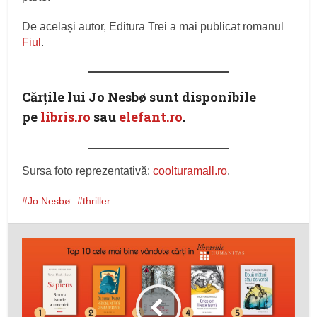
De același autor, Editura Trei a mai publicat romanul
Fiul
.
Cărţile lui Jo Nesbø sunt disponibile
pe
libris.ro
sau
elefant.ro
.
Sursa foto reprezentativă:
coolturamall.ro
.
Jo Nesbø
thriller