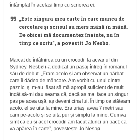
întâmplat în același timp cu scrierea ei.
„Este singura mea carte în care munca de
cercetare și scrisul au mers mână în mână.
De obicei mă documentez înainte, nu în
timp ce scriu”, a povestit Jo Nesbø.
Marcat de întâlnirea cu un crocodil la acvariul din
Sydney, Nesbø i-a dedicat un pasaj întreg în romanul
său de debut. „Eram acolo și am observat un bărbat
care îi dădea de mâncare. Am vorbit cu unul dintre
paznici şi m-au lăsat să mă apropii suficient de mult
încât să-mi dau seama că, dacă aș mai face un singur
pas pe acea ușă, aș deveni cina lui. În timp ce stăteam
acolo, el se uita la mine. Era uriaș, avea 7 metri sau
cam pe-acolo și se uita pur și simplu la mine. Cumva
simt că eu și acel crocodil am făcut atunci un pact: că
va apărea în carte”, povestește Jo Nesbø.