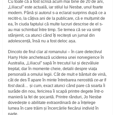
Cu toate că a fost scrisă acum mai bine de 20 de ani,
„Liliacul” este actuală, iar stilul lui Nesbø, unul foarte
modern. Până și autorul s-a eclarat surprins după ce a
recitit-o, la câțiva ani de la publicare, că e mulțumit de
ea, în ciuda faptului că multe lucruri descrise de el s-
au mai schimbat între timp. Se temea că se va simți
stânjenit, ca atunci când îți recitești un jurnal din
adolescență, însă nu a fost deloc așa.
Dincolo de firul clar al romanului – în care detectivul
Harry Hole anchetează uciderea unei norvegience în
Australia, „Liliacul” sapă în trecutul lui și dezvăluie
treptat, dar în momente cheie, detalii despre viața
personală a omului legii. Cât de mult e bântuit de vină,
cât de des îî apare în minte întrebarea nerostită
ce-ar fi
fost dacă…
și cum, exact atunci când pare că soarta îi
surâde din nou, fericirea îi scapă printre degete într-o
manieră la fel de șocantă. Printre rânduri, Jo Nesbø
dovedește o abilitate extraordinară de a înțelege
lumea în care trăim și încercările fiecărui individ în
parte.