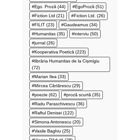
Ego. Proză
(44)
EgoProză
(51)
Fiction Ltd
(21)
Fiction Ltd.
(26)
FILIT
(23)
Gaudeamus
(34)
Humanitas
(35)
interviu
(50)
jurnal
(26)
Kooperativa Poetică
(223)
librăria Humanitas de la Cișmigiu
(72)
Marian Ilea
(33)
Mircea Cărtărescu
(29)
poezie
(62)
proză scurtă
(35)
Radu Paraschivescu
(36)
Raftul Denisei
(122)
Simona Antonescu
(20)
Vasile Baghiu
(25)