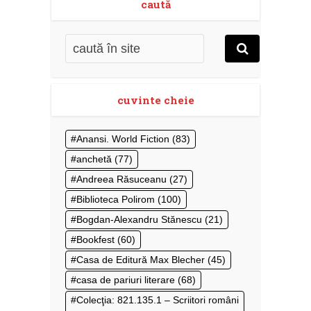
caută
cuvinte cheie
Anansi. World Fiction
(83)
anchetă
(77)
Andreea Răsuceanu
(27)
Biblioteca Polirom
(100)
Bogdan-Alexandru Stănescu
(21)
Bookfest
(60)
Casa de Editură Max Blecher
(45)
casa de pariuri literare
(68)
Colecţia: 821.135.1 – Scriitori români