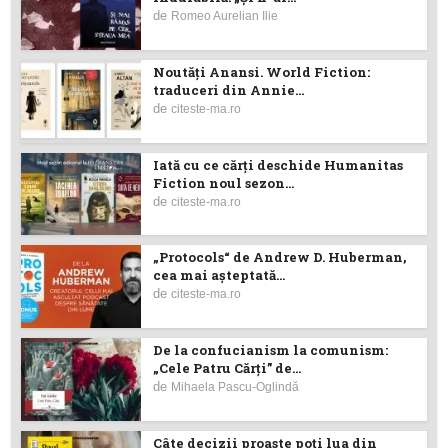
de
Romeo Aurelian Ilie
Noutăţi Anansi. World Fiction:
traduceri din Annie...
de
citeste-ma.ro
Iată cu ce cărţi deschide Humanitas
Fiction noul sezon...
de
citeste-ma.ro
„Protocols“ de Andrew D. Huberman,
cea mai așteptată...
de
citeste-ma.ro
De la confucianism la comunism:
„Cele Patru Cărți” de...
de
Mihaela Pascu-Oglindă
Câte decizii proaste poţi lua din