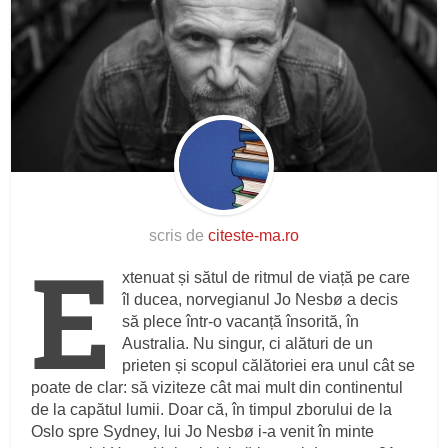
scris de
citeste-ma.ro
E
xtenuat și sătul de ritmul de viață pe care
îl ducea, norvegianul Jo Nesbø a decis
să plece într-o vacanță însorită, în
Australia. Nu singur, ci alături de un
prieten și scopul călătoriei era unul cât se
poate de clar: să viziteze cât mai mult din continentul
de la capătul lumii. Doar că, în timpul zborului de la
Oslo spre Sydney, lui Jo Nesbø i-a venit în minte