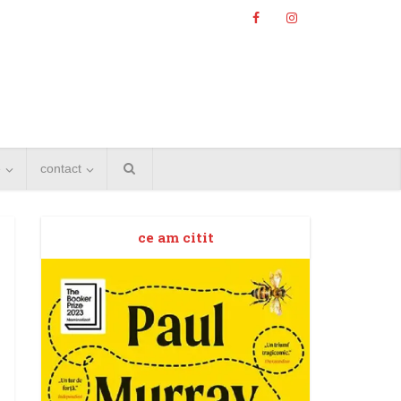
e
contact
ce am citit