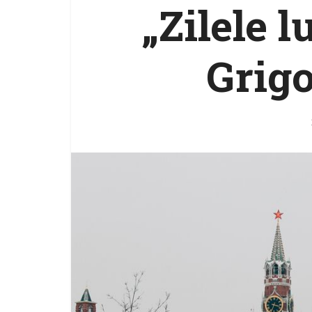
„Zilele l
Grigo