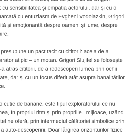
t cu sensibilitatea și empatia actorului, dar și cu o
emarcată cu entuziasm de Evgheni Vodolazkin, Grigori
dită și emoționantă despre oameni și lume, despre
ire.
presupune un pact tacit cu cititorii: acela de a
rator atipic – un motan. Grigori Slujitel se folosește
a atras cititorii, de a redescoperi lumea prin ochii
te, dar și cu un focus diferit atât asupra banalităților
ice.
o cutie de banane, este tipul exploratorului ce nu
, în propriul ritm și prin propriile-i mijloace, uzând
tel ne oferă, prin intermediul călătoriei simbolice prin
a auto-descoperirii. Doar lărgirea orizonturilor fizice