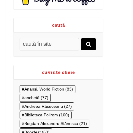
caută
cuvinte cheie
Anansi. World Fiction
(83)
anchetă
(77)
Andreea Răsuceanu
(27)
Biblioteca Polirom
(100)
Bogdan-Alexandru Stănescu
(21)
Bookfest
(60)