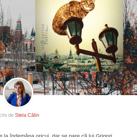
cris de
Stela Călin
e la îndemâna oricui, dar se pare că lui Grigori