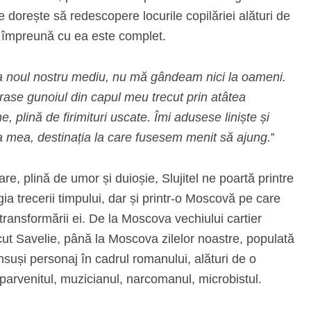
 dorește să redescopere locurile copilăriei alături de
oar împreună cu ea este complet.
a noul nostru mediu, nu mă gândeam nici la oameni.
se gunoiul din capul meu trecut prin atâtea
 plină de firimituri uscate. Îmi adusese liniște și
a mea, destinația la care fusesem menit să ajung.
‟
are, plină de umor și duioșie, Slujitel ne poartă printre
ia trecerii timpului, dar și printr-o Moscovă pe care
 transformării ei. De la Moscova vechiului cartier
ut Savelie, până la Moscova zilelor noastre, populată
nsuși personaj în cadrul romanului, alături de o
 parvenitul, muzicianul, narcomanul, microbistul.