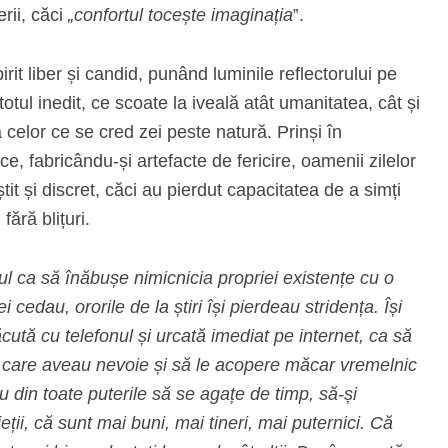
rii, căci
„confortul tocește imaginația
‟.
rit liber și candid, punând luminile reflectorului pe
otul inedit, ce scoate la iveală atât umanitatea, cât și
 celor ce se cred zei peste natură. Prinși în
nice, fabricându-și artefacte de fericire, oamenii zilelor
tit și discret, căci au pierdut capacitatea de a simți
fără blițuri.
ul ca să înăbușe nimicnicia propriei existențe cu o
cedau, ororile de la știri își pierdeau stridența. Își
ută cu telefonul și urcată imediat pe internet, ca să
 care aveau nevoie și să le acopere măcar vremelnic
 din toate puterile să se agațe de timp, să-și
ții, că sunt mai buni, mai tineri, mai puternici. Că