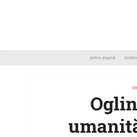
prima pagină
scriito
cr
Oglin
umanită