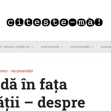
rii, despre cărţile lor
evenimente
recomandări
poezi
onici
recomandări
•
dă în fața
ții – despre