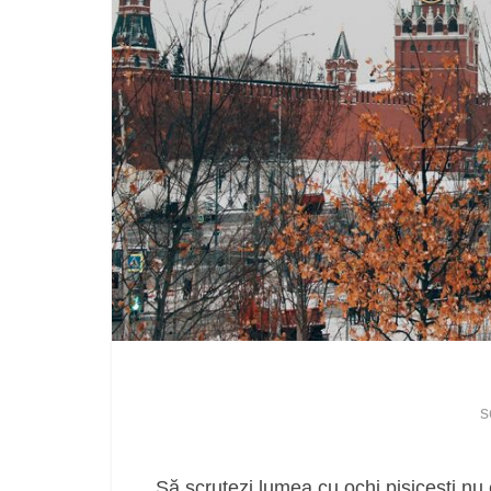
s
Să scrutezi lumea cu ochi pisicești nu 