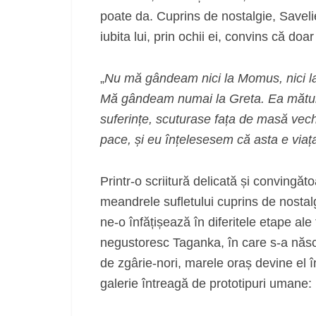
poate da. Cuprins de nostalgie, Savelie
iubita lui, prin ochii ei, convins că d
„
Nu mă gândeam nici la Momus, nici l
Mă gândeam numai la Greta. Ea mătura
suferințe, scuturase fața de masă veche,
pace, și eu înțelesesem că asta e viaț
Printr-o scriitură delicată și convingăto
meandrele sufletului cuprins de nostalg
ne-o înfățișează în diferitele etape ale
negustoresc Taganka, în care s-a născ
de zgârie-nori, marele oraș devine el î
galerie întreagă de prototipuri umane: