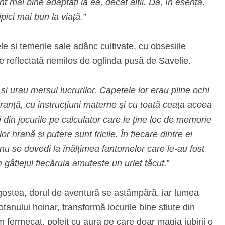
t mai bine adaptați la ea, decât alții. Da, în esență,
pici mai bun la viață.‟
 și temerile sale adânc cultivate, cu obsesiile
este reflectată nemilos de oglinda pusă de Savelie.
i și urau mersul lucrurilor. Capetele lor erau pline ochi
ranță, cu instrucțiuni materne și cu toată ceața aceea
și din jocurile pe calculator care le ține loc de memorie
lor hrană și putere sunt fricile. În fiecare dintre ei
 a nu se dovedi la înălțimea fantomelor care le-au fost
n gâtlejul fiecăruia amuțește un urlet tăcut.
‟
agostea, dorul de aventură se astâmpără, iar lumea
tanului hoinar, transformă locurile bine știute din
âm fermecat, poleit cu aura pe care doar magia iubirii o