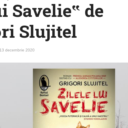
ui Savelie‟ de
ri Slujitel
13 decembrie 2020