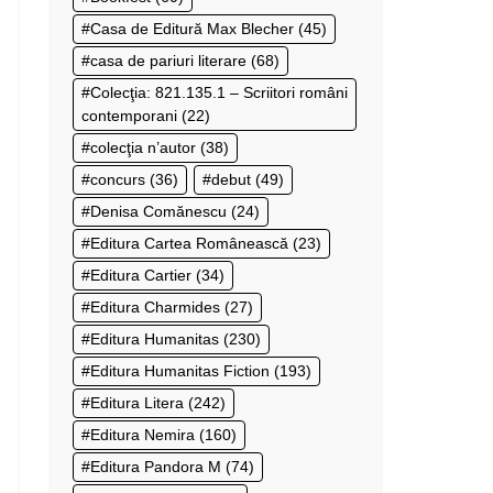
Casa de Editură Max Blecher
(45)
casa de pariuri literare
(68)
Colecţia: 821.135.1 – Scriitori români
contemporani
(22)
colecţia n’autor
(38)
concurs
(36)
debut
(49)
Denisa Comănescu
(24)
Editura Cartea Românească
(23)
Editura Cartier
(34)
Editura Charmides
(27)
Editura Humanitas
(230)
Editura Humanitas Fiction
(193)
Editura Litera
(242)
Editura Nemira
(160)
Editura Pandora M
(74)