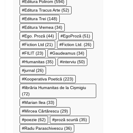
Editura Polirom
(594)
Editura Tracus Arte
(52)
Editura Trei
(148)
Editura Vremea
(34)
Ego. Proză
(44)
EgoProză
(51)
Fiction Ltd
(21)
Fiction Ltd.
(26)
FILIT
(23)
Gaudeamus
(34)
Humanitas
(35)
interviu
(50)
jurnal
(26)
Kooperativa Poetică
(223)
librăria Humanitas de la Cișmigiu
(72)
Marian Ilea
(33)
Mircea Cărtărescu
(29)
poezie
(62)
proză scurtă
(35)
Radu Paraschivescu
(36)