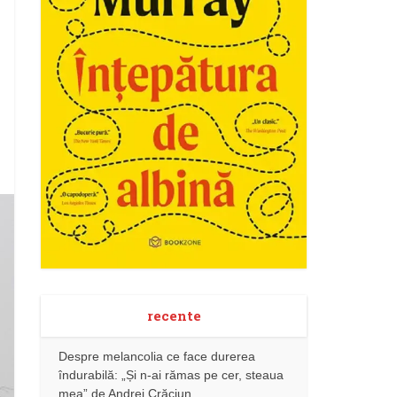
recente
Despre melancolia ce face durerea
îndurabilă: „Și n-ai rămas pe cer, steaua
mea” de Andrei Crăciun