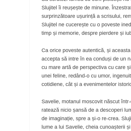
Slujitel îi reușește de minune. Înzestra
surprinzătoare ușurință a scrisului, r
Slujitel ne cucerește cu o poveste ine
timp și memorie, despre pierdere și iub
Ca orice poveste autentică, și aceasta 
accepta să intre în ea conduși de un na
cu mare artă de perspectiva cu care și-
unei feline, redând-o cu umor, ingenuita
cotidiene, cât și a evenimentelor istor
Savelie, motanul moscovit născut într-
ratează nicio șansă de a descoperi lumea
de imaginație, spre a și-o re-crea. Sluji
lume a lui Savelie, cheia cunoașterii și 