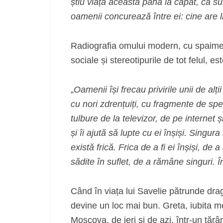
știu viața aceasta până la capăt, că sun
oamenii concurează între ei: cine are li
Radiografia omului modern, cu spaimele
sociale și stereotipurile de tot felul, 
„
Oamenii își frecau privirile unii de alți
cu nori zdrențuiți, cu fragmente de spe
tulbure de la televizor, de pe internet 
și îi ajută să lupte cu ei înșiși. Singura 
există frică. Frica de a fi ei înșiși, de
sădite în suflet, de a rămâne singuri. Î
Când în viața lui Savelie pătrunde dr
devine un loc mai bun. Greta, iubita mo
Moscova, de ieri și de azi, într-un tăr