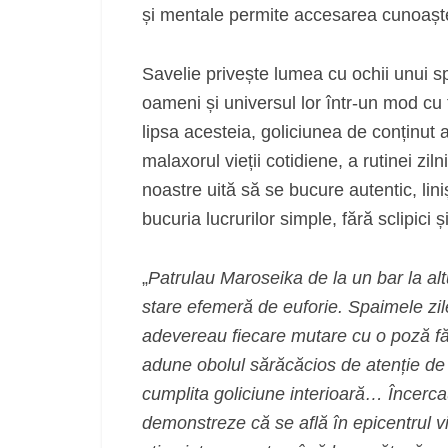
și mentale permite accesarea cunoaște
Savelie privește lumea cu ochii unui spi
oameni și universul lor într-un mod cu t
lipsa acesteia, goliciunea de conținut a
malaxorul vieții cotidiene, a rutinei zil
noastre uită să se bucure autentic, liniș
bucuria lucrurilor simple, fără sclipici și 
„
Patrulau Maroseika de la un bar la alt
stare efemeră de euforie. Spaimele zilei 
adevereau fiecare mutare cu o poză făc
adune obolul sărăcăcios de atenție de
cumplita goliciune interioară… Încercau
demonstreze că se află în epicentrul vie