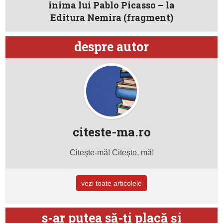
inima lui Pablo Picasso – la
Editura Nemira (fragment)
despre autor
citeste-ma.ro
Citeşte-mă! Citeşte, mă!
vezi toate articolele
s-ar putea să-ţi placă şi