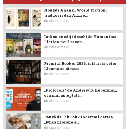
Noutăţi Anansi. World Fiction:
traduceri din Annie...
de
citeste-ma.ro
Iată cu ce cărţi deschide Humanitas
Fiction noul sezon...
de
citeste-ma.ro
Premiul Booker 2026: iată lista celor
13 romane rămase...
de
citeste-ma.ro
„Protocols“ de Andrew D. Huberman,
cea mai așteptată...
de
citeste-ma.ro
Pauză de TikTok? Încercaţi cartea
„Mică filosofie a...
de
citeste-ma.ro