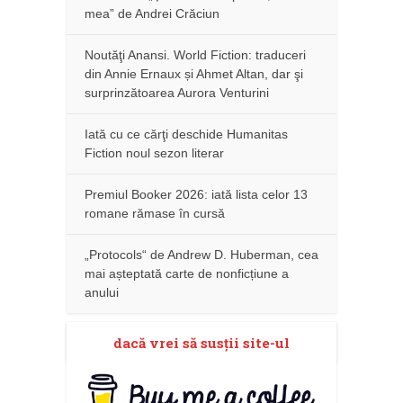
mea” de Andrei Crăciun
Noutăţi Anansi. World Fiction: traduceri
din Annie Ernaux și Ahmet Altan, dar şi
surprinzătoarea Aurora Venturini
Iată cu ce cărţi deschide Humanitas
Fiction noul sezon literar
Premiul Booker 2026: iată lista celor 13
romane rămase în cursă
„Protocols“ de Andrew D. Huberman, cea
mai așteptată carte de nonficțiune a
anului
dacă vrei să susţii site-ul