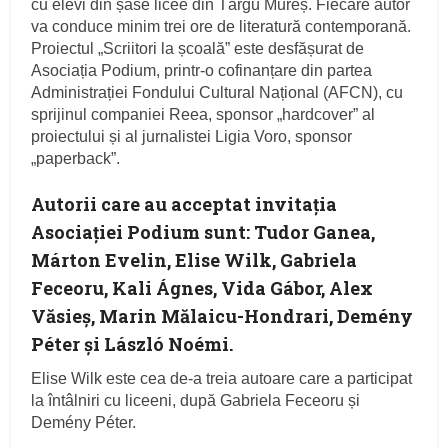
cu elevi din șase licee din Târgu Mureș. Fiecare autor
va conduce minim trei ore de literatură contemporană.
Proiectul „Scriitori la școală” este desfășurat de
Asociația Podium, printr-o cofinanțare din partea
Administrației Fondului Cultural Național (AFCN), cu
sprijinul companiei Reea, sponsor „hardcover” al
proiectului și al jurnalistei Ligia Voro, sponsor
„paperback”.
Autorii care au acceptat invitația
Asociației Podium sunt: Tudor Ganea,
Márton Evelin, Elise Wilk, Gabriela
Feceoru, Kali Ágnes, Vida Gábor, Alex
Văsieș, Marin Mălaicu-Hondrari, Demény
Péter și László Noémi.
Elise Wilk este cea de-a treia autoare care a participat
la întâlniri cu liceeni, după Gabriela Feceoru și
Demény Péter.