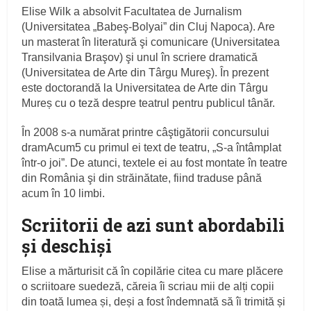
Elise Wilk a absolvit Facultatea de Jurnalism
(Universitatea „Babeş-Bolyai” din Cluj Napoca). Are
un masterat în literatură şi comunicare (Universitatea
Transilvania Braşov) şi unul în scriere dramatică
(Universitatea de Arte din Târgu Mureş). În prezent
este doctorandă la Universitatea de Arte din Târgu
Mureș cu o teză despre teatrul pentru publicul tânăr.
În 2008 s-a numărat printre câştigătorii concursului
dramAcum5 cu primul ei text de teatru, „S-a întâmplat
într-o joi”. De atunci, textele ei au fost montate în teatre
din România şi din străinătate, fiind traduse până
acum în 10 limbi.
Scriitorii de azi sunt abordabili
și deschiși
Elise a mărturisit că în copilărie citea cu mare plăcere
o scriitoare suedeză, căreia îi scriau mii de alți copii
din toată lumea și, deși a fost îndemnată să îi trimită și