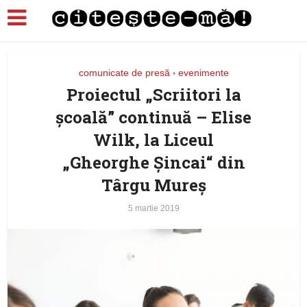
comunicate de presă
evenimente
•
Proiectul „Scriitori la
școală” continuă – Elise
Wilk, la Liceul
„Gheorghe Șincai“ din
Târgu Mureș
5 martie 2019