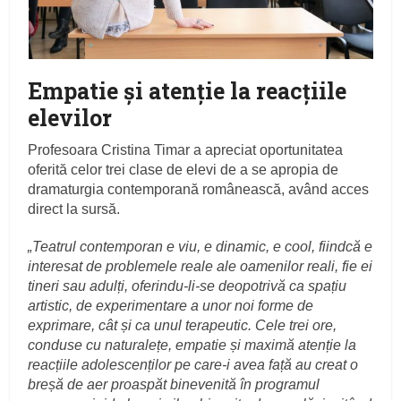
Empatie și atenție la reacțiile
elevilor
Profesoara Cristina Timar a apreciat oportunitatea
oferită celor trei clase de elevi de a se apropia de
dramaturgia contemporană românească, având acces
direct la sursă.
„Teatrul contemporan e viu, e dinamic, e cool, fiindcă e
interesat de problemele reale ale oamenilor reali, fie ei
tineri sau adulți, oferindu-li-se deopotrivă ca spațiu
artistic, de experimentare a unor noi forme de
exprimare, cât și ca unul terapeutic. Cele trei ore,
conduse cu naturalețe, empatie și maximă atenție la
reacțiile adolescenților pe care-i avea față au creat o
breșă de aer proaspăt binevenită în programul