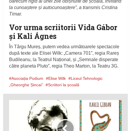
oarecum rigid al unei zile obișnuite de școală, invitând
la cunoaștere și autocunoaștere”, a transmis Cristina
Timar.
Vor urma scriitorii Vida Gábor
și Kali Ágnes
În Târgu Mureș, putem vedea următoarele spectacole
după texte ale Elisei Wilk: „Camera 701”, regia Rareș
Budileanu, la Teatrul Național, și „Semnale disperate
către planeta Pluto”, regia Theo Marton, la Teatru 3G.
Asociația Podium
Elise Wilk
Liceul Tehnologic
„Gheorghe Șincai“
Scriitori la școală