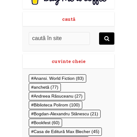
caută
cuvinte cheie
Anansi. World Fiction
(83)
anchetă
(77)
Andreea Răsuceanu
(27)
Biblioteca Polirom
(100)
Bogdan-Alexandru Stănescu
(21)
Bookfest
(60)
Casa de Editură Max Blecher
(45)