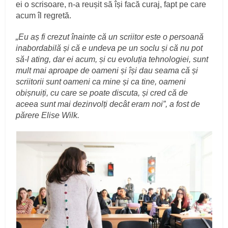
ei o scrisoare, n-a reușit să își facă curaj, fapt pe care
acum îl regretă.
„Eu aș fi crezut înainte că un scriitor este o persoană
inabordabilă și că e undeva pe un soclu și că nu pot
să-l ating, dar ei acum, și cu evoluția tehnologiei, sunt
mult mai aproape de oameni și își dau seama că și
scriitorii sunt oameni ca mine și ca tine, oameni
obișnuiți, cu care se poate discuta, și cred că de
aceea sunt mai dezinvolți decât eram noi”, a fost de
părere Elise Wilk.