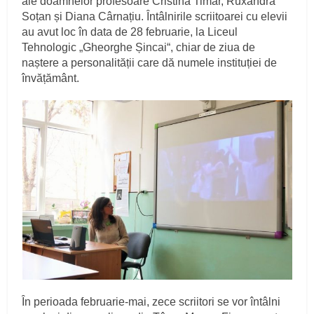
ale doamnelor profesoare Cristina Timar, Ruxandra
Soțan și Diana Cârnațiu. Întâlnirile scriitoarei cu elevii
au avut loc în data de 28 februarie, la Liceul
Tehnologic „Gheorghe Șincai“, chiar de ziua de
naștere a personalității care dă numele instituției de
învățământ.
În perioada februarie-mai, zece scriitori se vor întâlni