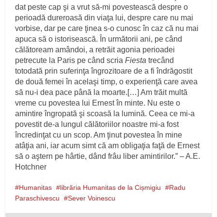
dat peste cap şi a vrut să‑mi povestească despre o
perioadă dureroasă din viaţa lui, despre care nu mai
vorbise, dar pe care ţinea s‑o cunosc în caz că nu mai
apuca să o istorisească. În următorii ani, pe când
călătoream amândoi, a retrăit agonia perioadei
petrecute la Paris pe când scria
Fiesta
trecând
totodată prin suferinţa îngrozitoare de a fi îndrăgostit
de două femei în acelaşi timp, o experienţă care avea
să nu‑i dea pace până la moarte.[…] Am trăit multă
vreme cu povestea lui Ernest în minte. Nu este o
amintire îngropată şi scoasă la lumină. Ceea ce mi‑a
povestit de‑a lungul călătoriilor noastre mi‑a fost
încredinţat cu un scop. Am ţinut povestea în mine
atâţia ani, iar acum simt că am obligaţia faţă de Ernest
să o aştern pe hârtie, dând frâu liber amintirilor.” – A.E.
Hotchner
Humanitas
librăria Humanitas de la Cișmigiu
Radu
Paraschivescu
Sever Voinescu