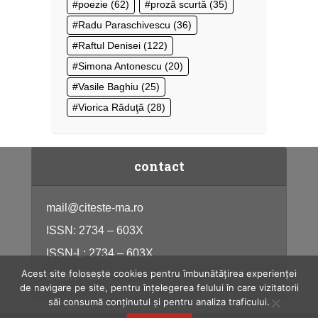
poezie
(62)
proză scurtă
(35)
Radu Paraschivescu
(36)
Raftul Denisei
(122)
Simona Antonescu
(20)
Vasile Baghiu
(25)
Viorica Răduţă
(28)
contact
mail@citeste-ma.ro
ISSN: 2734 – 603X
ISSN-L: 2734 – 603X
Acest site folosește cookies pentru îmbunătățirea experienței
citeste-ma.ro
de navigare pe site, pentru înțelegerea felului în care vizitatorii
săi consumă conținutul și pentru analiza traficului.