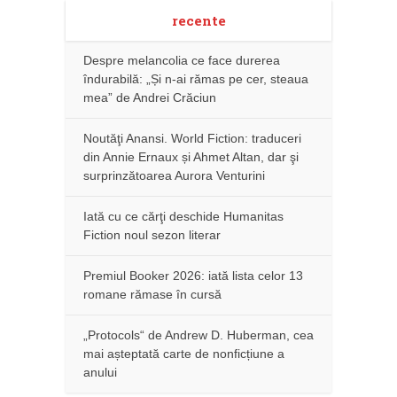
recente
Despre melancolia ce face durerea
îndurabilă: „Și n-ai rămas pe cer, steaua
mea” de Andrei Crăciun
Noutăţi Anansi. World Fiction: traduceri
din Annie Ernaux și Ahmet Altan, dar şi
surprinzătoarea Aurora Venturini
Iată cu ce cărţi deschide Humanitas
Fiction noul sezon literar
Premiul Booker 2026: iată lista celor 13
romane rămase în cursă
„Protocols“ de Andrew D. Huberman, cea
mai așteptată carte de nonficțiune a
anului