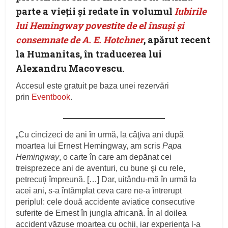
parte a vieții și redate în volumul
Iubirile
lui Hemingway povestite de el însuși și
consemnate de A. E. Hotchner
, apărut recent
la Humanitas, în traducerea lui
Alexandru Macovescu.
Accesul este gratuit pe baza unei rezervări
prin
Eventbook
.
„Cu cincizeci de ani în urmă, la câţiva ani după
moartea lui Ernest Hemingway, am scris
Papa
Hemingway
, o carte în care am depănat cei
treisprezece ani de aventuri, cu bune şi cu rele,
petrecuţi împreună. […] Dar, uitându‑mă în urmă la
acei ani, s‑a întâmplat ceva care ne‑a întrerupt
periplul: cele două accidente aviatice consecutive
suferite de Ernest în jungla africană. În al doilea
accident văzuse moartea cu ochii, iar experienţa l‑a