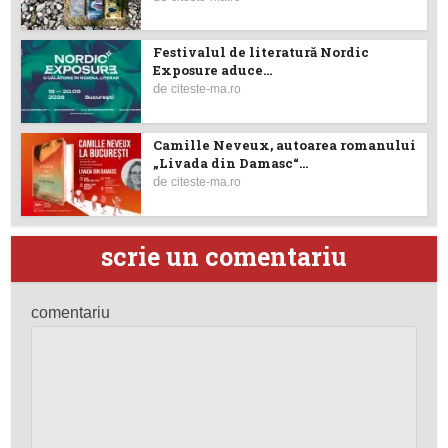
Festivalul de literatură Nordic
Exposure aduce...
de
citeste-ma.ro
Camille Neveux, autoarea romanului
„Livada din Damasc“...
de
citeste-ma.ro
scrie un comentariu
comentariu