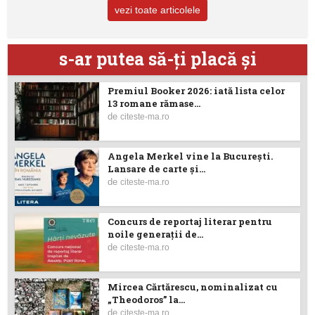
vezi toate articolele
s-ar putea să-ţi placă şi
Premiul Booker 2026: iată lista celor
13 romane rămase...
de
citeste-ma.ro
Angela Merkel vine la București.
Lansare de carte şi...
de
citeste-ma.ro
Concurs de reportaj literar pentru
noile generații de...
de
citeste-ma.ro
Mircea Cărtărescu, nominalizat cu
„Theodoros” la...
de
citeste-ma.ro