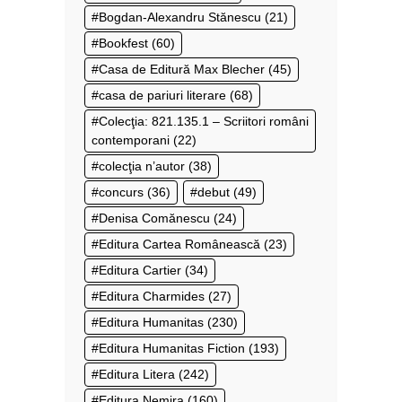
Bogdan-Alexandru Stănescu
(21)
Bookfest
(60)
Casa de Editură Max Blecher
(45)
casa de pariuri literare
(68)
Colecţia: 821.135.1 – Scriitori români
contemporani
(22)
colecţia n’autor
(38)
concurs
(36)
debut
(49)
Denisa Comănescu
(24)
Editura Cartea Românească
(23)
Editura Cartier
(34)
Editura Charmides
(27)
Editura Humanitas
(230)
Editura Humanitas Fiction
(193)
Editura Litera
(242)
Editura Nemira
(160)