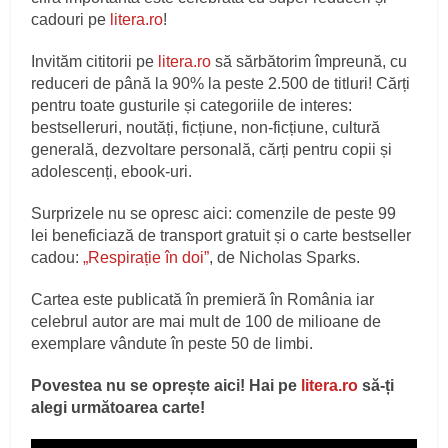
cadouri pe
litera.ro
!
Invităm cititorii pe
litera.ro
să sărbătorim împreună, cu
reduceri de până la 90% la peste 2.500 de titluri! Cărți
pentru toate gusturile și categoriile de interes:
bestselleruri, noutăți, ficțiune, non-ficțiune, cultură
generală, dezvoltare personală, cărți pentru copii și
adolescenți, ebook-uri.
Surprizele nu se opresc aici: comenzile de peste 99
lei beneficiază de transport gratuit și o carte bestseller
cadou:
„Respirație în doi”
, de Nicholas Sparks.
Cartea este publicată în premieră în România iar
celebrul autor are mai mult de 100 de milioane de
exemplare vândute în peste 50 de limbi.
Povestea nu se oprește aici! Hai pe
litera.ro
să-ți
alegi următoarea carte!