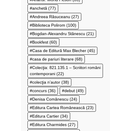
anchetă
(77)
Andreea Răsuceanu
(27)
Biblioteca Polirom
(100)
Bogdan-Alexandru Stănescu
(21)
Bookfest
(60)
Casa de Editură Max Blecher
(45)
casa de pariuri literare
(68)
Colecţia: 821.135.1 – Scriitori români
contemporani
(22)
colecţia n’autor
(38)
concurs
(36)
debut
(49)
Denisa Comănescu
(24)
Editura Cartea Românească
(23)
Editura Cartier
(34)
Editura Charmides
(27)