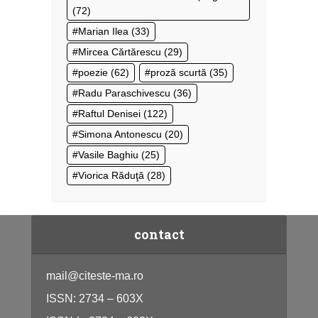
(72)
Marian Ilea
(33)
Mircea Cărtărescu
(29)
poezie
(62)
proză scurtă
(35)
Radu Paraschivescu
(36)
Raftul Denisei
(122)
Simona Antonescu
(20)
Vasile Baghiu
(25)
Viorica Răduţă
(28)
contact
mail@citeste-ma.ro
ISSN: 2734 – 603X