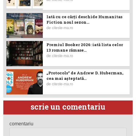
Iată cu ce cărţi deschide Humanitas
Fiction noul sezon...
de
citeste-ma.ro
Premiul Booker 2026: iată lista celor
13 romane rămase...
de
citeste-ma.ro
„Protocols“ de Andrew D. Huberman,
cea mai așteptată...
de
citeste-ma.ro
scrie un comentariu
comentariu