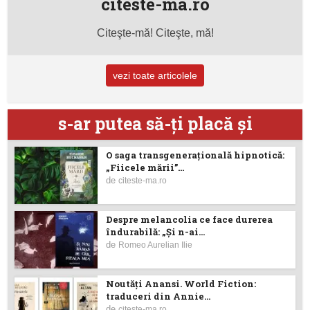
citeste-ma.ro
Citeşte-mă! Citeşte, mă!
vezi toate articolele
s-ar putea să-ţi placă şi
O saga transgenerațională hipnotică:
„Fiicele mării”...
de
citeste-ma.ro
Despre melancolia ce face durerea
îndurabilă: „Și n-ai...
de
Romeo Aurelian Ilie
Noutăţi Anansi. World Fiction:
traduceri din Annie...
de
citeste-ma.ro