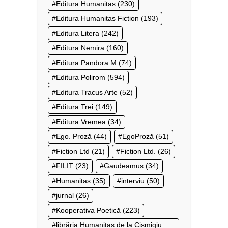
Editura Humanitas
(230)
Editura Humanitas Fiction
(193)
Editura Litera
(242)
Editura Nemira
(160)
Editura Pandora M
(74)
Editura Polirom
(594)
Editura Tracus Arte
(52)
Editura Trei
(149)
Editura Vremea
(34)
Ego. Proză
(44)
EgoProză
(51)
Fiction Ltd
(21)
Fiction Ltd.
(26)
FILIT
(23)
Gaudeamus
(34)
Humanitas
(35)
interviu
(50)
jurnal
(26)
Kooperativa Poetică
(223)
librăria Humanitas de la Cișmigiu