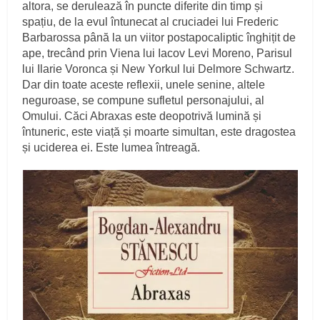
altora, se derulează în puncte diferite din timp și
spațiu, de la evul întunecat al cruciadei lui Frederic
Barbarossa până la un viitor postapocaliptic înghițit de
ape, trecând prin Viena lui Iacov Levi Moreno, Parisul
lui Ilarie Voronca și New Yorkul lui Delmore Schwartz.
Dar din toate aceste reflexii, unele senine, altele
neguroase, se compune sufletul personajului, al
Omului. Căci Abraxas este deopotrivă lumină și
întuneric, este viață și moarte simultan, este dragostea
și uciderea ei. Este lumea întreagă.