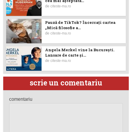
cea mai așteptată...
de
citeste-ma.ro
Pauză de TikTok? Încercaţi cartea
„Mică filosofie a...
de
citeste-ma.ro
Angela Merkel vine la București.
Lansare de carte şi...
de
citeste-ma.ro
scrie un comentariu
comentariu