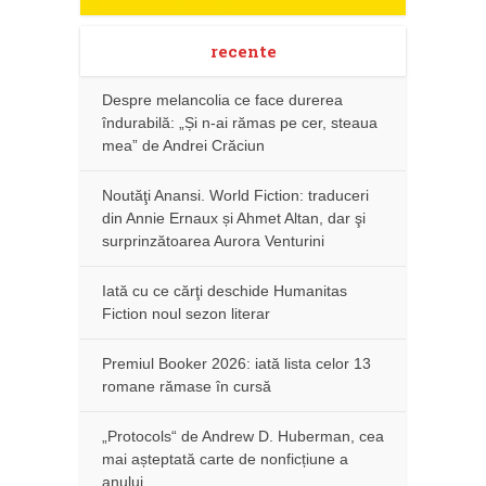
recente
Despre melancolia ce face durerea
îndurabilă: „Și n-ai rămas pe cer, steaua
mea” de Andrei Crăciun
Noutăţi Anansi. World Fiction: traduceri
din Annie Ernaux și Ahmet Altan, dar şi
surprinzătoarea Aurora Venturini
Iată cu ce cărţi deschide Humanitas
Fiction noul sezon literar
Premiul Booker 2026: iată lista celor 13
romane rămase în cursă
„Protocols“ de Andrew D. Huberman, cea
mai așteptată carte de nonficțiune a
anului