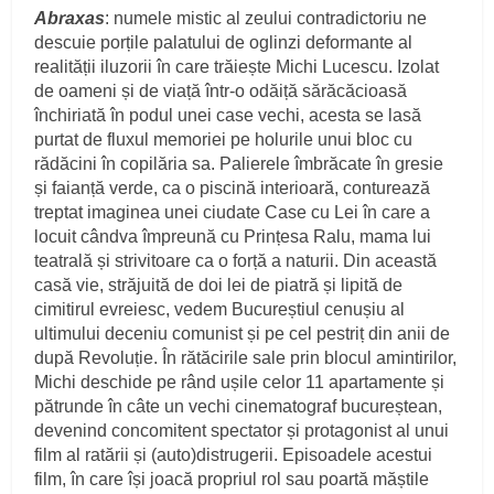
Abraxas
: numele mistic al zeului contradictoriu ne
descuie porțile palatului de oglinzi deformante al
realității iluzorii în care trăiește Michi Lucescu. Izolat
de oameni și de viață într-o odăiță sărăcăcioasă
închiriată în podul unei case vechi, acesta se lasă
purtat de fluxul memoriei pe holurile unui bloc cu
rădăcini în copilăria sa. Palierele îmbrăcate în gresie
și faianță verde, ca o piscină interioară, conturează
treptat imaginea unei ciudate Case cu Lei în care a
locuit cândva împreună cu Prințesa Ralu, mama lui
teatrală și strivitoare ca o forță a naturii. Din această
casă vie, străjuită de doi lei de piatră și lipită de
cimitirul evreiesc, vedem Bucureștiul cenușiu al
ultimului deceniu comunist și pe cel pestriț din anii de
după Revoluție. În rătăcirile sale prin blocul amintirilor,
Michi deschide pe rând ușile celor 11 apartamente și
pătrunde în câte un vechi cinematograf bucureștean,
devenind concomitent spectator și protagonist al unui
film al ratării și (auto)distrugerii. Episoadele acestui
film, în care își joacă propriul rol sau poartă măștile