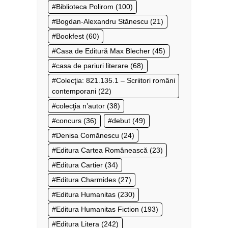
Biblioteca Polirom
(100)
Bogdan-Alexandru Stănescu
(21)
Bookfest
(60)
Casa de Editură Max Blecher
(45)
casa de pariuri literare
(68)
Colecţia: 821.135.1 – Scriitori români
contemporani
(22)
colecţia n’autor
(38)
concurs
(36)
debut
(49)
Denisa Comănescu
(24)
Editura Cartea Românească
(23)
Editura Cartier
(34)
Editura Charmides
(27)
Editura Humanitas
(230)
Editura Humanitas Fiction
(193)
Editura Litera
(242)