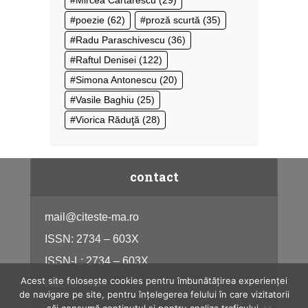
Mircea Cărtărescu
(29)
poezie
(62)
proză scurtă
(35)
Radu Paraschivescu
(36)
Raftul Denisei
(122)
Simona Antonescu
(20)
Vasile Baghiu
(25)
Viorica Răduţă
(28)
contact
mail@citeste-ma.ro
ISSN: 2734 – 603X
ISSN-L: 2734 – 603X
Acest site folosește cookies pentru îmbunătățirea experienței
citeste-ma.ro
de navigare pe site, pentru înțelegerea felului în care vizitatorii