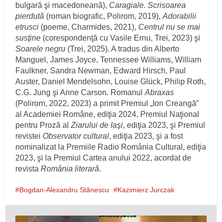
bulgară şi macedoneană),
Caragiale. Scrisoarea
pierdută
(roman biografic, Polirom, 2019),
Adorabilii
etrusci
(poeme, Charmides, 2021),
Centrul nu se mai
susţine
(corespondenţă cu Vasile Ernu, Trei, 2023) şi
Soarele negru
(Trei, 2025). A tradus din Alberto
Manguel, James Joyce, Tennessee Williams, William
Faulkner, Sandra Newman, Edward Hirsch, Paul
Auster, Daniel Mendelsohn, Louise Glück, Philip Roth,
C.G. Jung şi Anne Carson. Romanul
Abraxas
(Polirom, 2022, 2023) a primit Premiul „Ion Creangă”
al Academiei Române, ediţia 2024, Premiul Naţional
pentru Proză al
Ziarului de Iaşi
, ediţia 2023, şi Premiul
revistei
Observator cultural
, ediţia 2023, şi a fost
nominalizat la Premiile Radio România Cultural, ediţia
2023, şi la Premiul Cartea anului 2022, acordat de
revista
România literară
.
Bogdan-Alexandru Stănescu
Kazimierz Jurczak