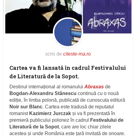
scris de
citeste-ma.ro
Cartea va fi lansată în cadrul Festivalului
de Literatură de la Sopot.
Destinul internațional al romanului
Abraxas
de
Bogdan-Alexandru Stănescu
continuă cu o nouă
ediție, în limba polonă, publicată de cunoscuta editură
Noir sur Blanc
. Cartea este tradusă de reputatul
romanist
Kazimierz Jurczak
și va fi prezentată în
premieră publicului polonez în cadrul
Festivalului de
Literatură de la Sopot
, care are loc chiar zilele
acestea și unde România este țară invitată de onoare.