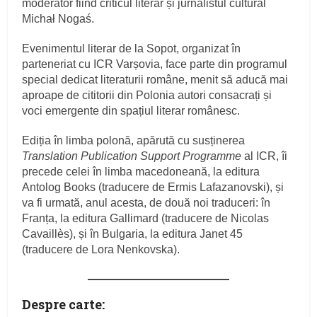
moderator fiind criticul literar și jurnalistul cultural
Michał Nogaś.
Evenimentul literar de la Sopot, organizat în
parteneriat cu ICR Varșovia, face parte din programul
special dedicat literaturii române, menit să aducă mai
aproape de cititorii din Polonia autori consacrați și
voci emergente din spațiul literar românesc.
Ediția în limba polonă, apărută cu susținerea
Translation Publication Support Programme
al ICR, îi
precede celei în limba macedoneană, la editura
Antolog Books (traducere de Ermis Lafazanovski), și
va fi urmată, anul acesta, de două noi traduceri: în
Franța, la editura Gallimard (traducere de Nicolas
Cavaillès), și în Bulgaria, la editura Janet 45
(traducere de Lora Nenkovska).
Despre carte: