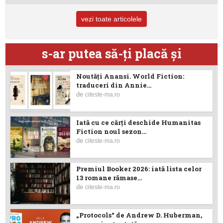
vezi toate articolele
s-ar putea să-ţi placă şi
Noutăţi Anansi. World Fiction:
traduceri din Annie...
de
citeste-ma.ro
Iată cu ce cărţi deschide Humanitas
Fiction noul sezon...
de
citeste-ma.ro
Premiul Booker 2026: iată lista celor
13 romane rămase...
de
citeste-ma.ro
„Protocols“ de Andrew D. Huberman,