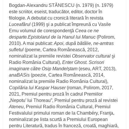
Bogdan-Alexandru STĂNESCU (n. 1979) (n. 1979)
este scriitor, eseist, traducător, editor, doctor în
filologie. A debutat cu cronică literară în revista
Luceafărul
(1999) şi a publicat împreună cu Vasile
Ernu volumul de corespondenţă
Ceea ce ne
desparte.Epistolarul de la Hanul lui Manuc
(Polirom,
2010). A mai publicat:
Apoi, după bătălie, ne-amtras
sufletul
(poeme, Cartea Românească, 2012,
nominalizat la premiile revistei
Observator cultural
şi
Radio România Cultural),
Enter Ghost. Scrisori
imaginare către Osip Mandelştam
(eseu, ART, 2013),
anaBASis
(poezie, Cartea Românească, 2014,
nominalizat la premiile Radio România Cultural),
Copilăria lui Kaspar Hauser
(roman, Polirom, 2017,
2021, Premiul pentru proză în cadrul Premiilor
„Nepotu’ lui Thoreau”, Premiul pentru proză al revistei
Ateneu
, Premiul Radio România Cultural, Premiul
Festivalului primului roman de la Chambéry, Franţa,
nominalizat pe lista scurtă a Premiului European
pentru Literatură, tradus în franceză, croată, maghiară,