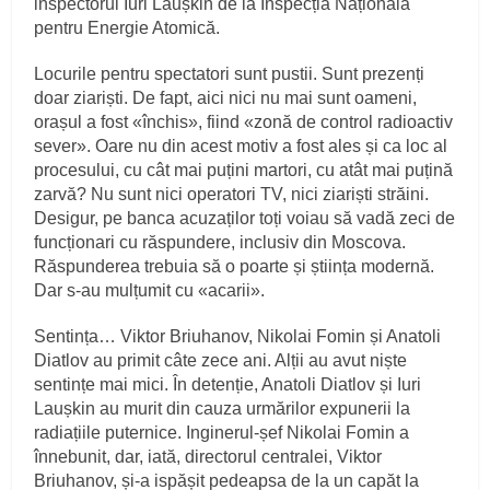
inspectorul Iuri Laușkin de la Inspecția Națională
pentru Energie Atomică.
Locurile pentru spectatori sunt pustii. Sunt prezenți
doar ziariști. De fapt, aici nici nu mai sunt oameni,
orașul a fost «închis», fiind «zonă de control radioactiv
sever». Oare nu din acest motiv a fost ales și ca loc al
procesului, cu cât mai puțini martori, cu atât mai puțină
zarvă? Nu sunt nici operatori TV, nici ziariști străini.
Desigur, pe banca acuzaților toți voiau să vadă zeci de
funcționari cu răspundere, inclusiv din Moscova.
Răspunderea trebuia să o poarte și știința modernă.
Dar s‑au mulțumit cu «acarii».
Sentința… Viktor Briuhanov, Nikolai Fomin și Anatoli
Diatlov au primit câte zece ani. Alții au avut niște
sentințe mai mici. În detenție, Anatoli Diatlov și Iuri
Laușkin au murit din cauza urmărilor expunerii la
radiațiile puternice. Inginerul‑șef Nikolai Fomin a
înnebunit, dar, iată, directorul centralei, Viktor
Briuhanov, și‑a ispășit pedeapsa de la un capăt la