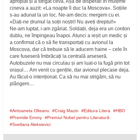
apropiat și a strigat ceva. Așa de disperat! În mulțime
cineva a auzit: «La noapte îi duc la Moscova». Soțiile
s‑au adunat la un loc. Ne‑am decis: mergem cu ei.
«Dați‑ne drumul la soții noștri! Nu aveți dreptul!»
Ne‑am luptat, i‑am zgâriat. Soldații, deja era un cordon
dublu, ne împingeau înapoi. Atunci a ieșit un medic și
a confirmat că o să fie transportați cu avionul la
Moscova, dar că trebuie să le aducem haine – cele în
care fuseseră îmbrăcați la centrală arseseră.
Autobuzele nu mai circulau și am luat‑o la fugă prin tot
orașul… Am venit cu gențile, dar avionul plecase deja.
Au făcut‑o intenționat. Ca să nu mai strigăm, să nu
plângem…
Antoaneta Olteanu
Craig Mazin
Editura Litera
HBO
Premiile Emmy
Premiul Nobel pentru Literatură
Svetlana Aleksievici