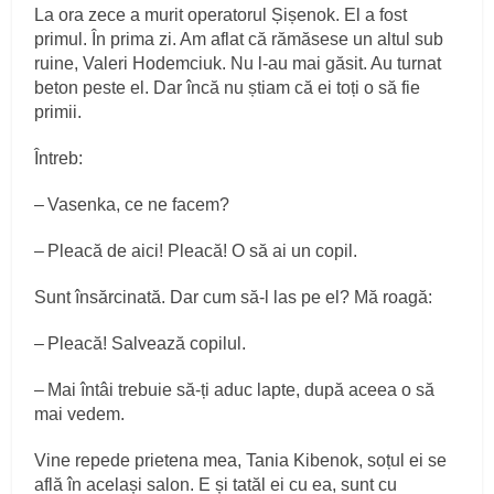
La ora zece a murit operatorul Șișenok. El a fost
primul. În prima zi. Am aflat că rămăsese un altul sub
ruine, Valeri Hodemciuk. Nu l‑au mai găsit. Au turnat
beton peste el. Dar încă nu știam că ei toți o să fie
primii.
Întreb:
– Vasenka, ce ne facem?
– Pleacă de aici! Pleacă! O să ai un copil.
Sunt însărcinată. Dar cum să‑l las pe el? Mă roagă:
– Pleacă! Salvează copilul.
– Mai întâi trebuie să‑ți aduc lapte, după aceea o să
mai vedem.
Vine repede prietena mea, Tania Kibenok, soțul ei se
află în același salon. E și tatăl ei cu ea, sunt cu