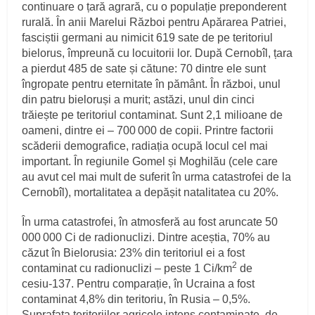
continuare o țară agrară, cu o populație preponderent
rurală. În anii Marelui Război pentru Apărarea Patriei,
fasciștii germani au nimicit 619 sate de pe teritoriul
bielorus, împreună cu locuitorii lor. După Cernobîl, țara
a pierdut 485 de sate și cătune: 70 dintre ele sunt
îngropate pentru eternitate în pământ. În război, unul
din patru bieloruși a murit; astăzi, unul din cinci
trăiește pe teritoriul contaminat. Sunt 2,1 milioane de
oameni, dintre ei
–
700 000 de copii. Printre factorii
scăderii demografice, radiația ocupă locul cel mai
important. În regiunile Gomel și Moghilău (cele care
au avut cel mai mult de suferit în urma catastrofei de la
Cernobîl), mortalitatea a depășit natalitatea cu 20%.
În urma catastrofei, în atmosferă au fost aruncate 50
000 000 Ci de radionuclizi. Dintre aceștia, 70% au
căzut în Bielorusia: 23% din teritoriul ei a fost
2
contaminat cu radionuclizi – peste 1 Ci/km
de
cesiu‑137. Pentru comparație, în Ucraina a fost
contaminat 4,8% din teritoriu, în Rusia – 0,5%.
Suprafața teritoriilor agricole intens contaminate, de