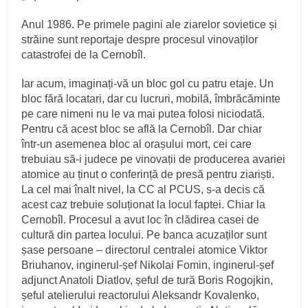
Anul 1986. Pe primele pagini ale ziarelor sovietice și
străine sunt reportaje despre procesul vinovaților
catastrofei de la Cernobîl.
Iar acum, imaginați‑vă un bloc gol cu patru etaje. Un
bloc fără locatari, dar cu lucruri, mobilă, îmbrăcăminte
pe care nimeni nu le va mai putea folosi niciodată.
Pentru că acest bloc se află la Cernobîl. Dar chiar
într‑un asemenea bloc al orașului mort, cei care
trebuiau să‑i judece pe vinovații de producerea avariei
atomice au ținut o conferință de presă pentru ziariști.
La cel mai înalt nivel, la CC al PCUS, s‑a decis că
acest caz trebuie soluționat la locul faptei. Chiar la
Cernobîl. Procesul a avut loc în clădirea casei de
cultură din partea locului. Pe banca acuzaților sunt
șase persoane – directorul centralei atomice Viktor
Briuhanov, inginerul‑șef Nikolai Fomin, inginerul‑șef
adjunct Anatoli Diatlov, șeful de tură Boris Rogojkin,
șeful atelierului reactorului Aleksandr Kovalenko,