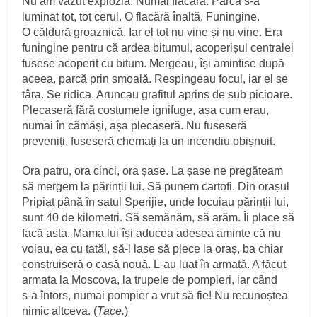
Nu am văzut explozia. Numai flacăra. Parcă s‑a
luminat tot, tot cerul. O flacără înaltă. Funingine.
O căldură groaznică. Iar el tot nu vine și nu vine. Era
funingine pentru că ardea bitumul, acoperișul centralei
fusese acoperit cu bitum. Mergeau, își amintise după
aceea, parcă prin smoală. Respingeau focul, iar el se
târa. Se ridica. Aruncau grafitul aprins de sub picioare.
Plecaseră fără costumele ignifuge, așa cum erau,
numai în cămăși, așa plecaseră. Nu fuseseră
preveniți, fuseseră chemați la un incendiu obișnuit.
Ora patru, ora cinci, ora șase. La șase ne pregăteam
să mergem la părinții lui. Să punem cartofi. Din orașul
Pripiat până în satul Sperijie, unde locuiau părinții lui,
sunt 40 de kilometri. Să semănăm, să arăm. Îi place să
facă asta. Mama lui își aducea adesea aminte că nu
voiau, ea cu tatăl, să‑l lase să plece la oraș, ba chiar
construiseră o casă nouă. L‑au luat în armată. A făcut
armata la Moscova, la trupele de pompieri, iar când
s‑a întors, numai pompier a vrut să fie! Nu recunoștea
nimic altceva. (
Tace.
)