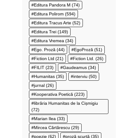
Editura Pandora M
(74)
Editura Polirom
(594)
Editura Tracus Arte
(52)
Editura Trei
(149)
Editura Vremea
(34)
Ego. Proză
(44)
EgoProză
(51)
Fiction Ltd
(21)
Fiction Ltd.
(26)
FILIT
(23)
Gaudeamus
(34)
Humanitas
(35)
interviu
(50)
jurnal
(26)
Kooperativa Poetică
(223)
librăria Humanitas de la Cișmigiu
(72)
Marian Ilea
(33)
Mircea Cărtărescu
(29)
poezie
(62)
proză scurtă
(35)