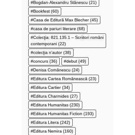
Bogdan-Alexandru Stănescu
(21)
Bookfest
(60)
Casa de Editură Max Blecher
(45)
casa de pariuri literare
(68)
Colecţia: 821.135.1 – Scriitori români
contemporani
(22)
colecţia n’autor
(38)
concurs
(36)
debut
(49)
Denisa Comănescu
(24)
Editura Cartea Românească
(23)
Editura Cartier
(34)
Editura Charmides
(27)
Editura Humanitas
(230)
Editura Humanitas Fiction
(193)
Editura Litera
(242)
Editura Nemira
(160)