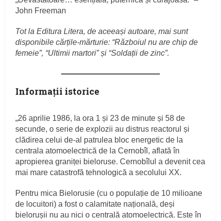
John Freeman
Tot la Editura Litera, de aceeași autoare, mai sunt
disponibile cărțile-mărturie: “Războiul nu are chip de
femeie”, “Ultimii martori” și “Soldații de zinc”.
Informaţii istorice
„26 aprilie 1986, la ora 1 și 23 de minute și 58 de
secunde, o serie de explozii au distrus reactorul și
clădirea celui de‑al patrulea bloc energetic de la
centrala atomoelectrică de la Cernobîl, aflată în
apropierea graniței bieloruse. Cernobîlul a devenit cea
mai mare catastrofă tehnologică a secolului XX.
Pentru mica Bielorusie (cu o populație de 10 milioane
de locuitori) a fost o calamitate națională, deși
bielorușii nu au nici o centrală atomoelectrică. Este în