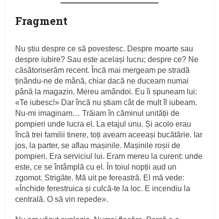
Fragment
Nu știu despre ce să povestesc. Despre moarte sau
despre iubire? Sau este același lucru; despre ce? Ne
căsătoriserăm recent. Încă mai mergeam pe stradă
ținându‑ne de mână, chiar dacă ne duceam numai
până la magazin. Mereu amândoi. Eu îi spuneam lui:
«Te iubesc!» Dar încă nu știam cât de mult îl iubeam.
Nu‑mi imaginam… Trăiam în căminul unității de
pompieri unde lucra el. La etajul unu. Și acolo erau
încă trei familii tinere, toți aveam aceeași bucătărie. Iar
jos, la parter, se aflau mașinile. Mașinile roșii de
pompieri. Era serviciul lui. Eram mereu la curent: unde
este, ce se întâmplă cu el. În toiul nopții aud un
zgomot. Strigăte. Mă uit pe fereastră. El mă vede:
«Închide ferestruica și culcă‑te la loc. E incendiu la
centrală. O să vin repede».