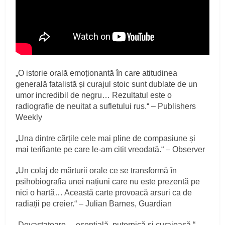
„O istorie orală emoționantă în care atitudinea
generală fatalistă și curajul stoic sunt dublate de un
umor incredibil de negru… Rezultatul este o
radiografie de neuitat a sufletului rus.“ – Publishers
Weekly
„Una dintre cărțile cele mai pline de compasiune și
mai terifiante pe care le­-am citit vreodată.“ – Observer
„Un colaj de mărturii orale ce se transformă în
psihobiografia unei națiuni care nu este prezentă pe
nici o hartă… Această carte provoacă arsuri ca de
radiații pe creier.“ – Julian Barnes, Guardian
„Devastatoare… esențială, puternică și curajoasă.“ –