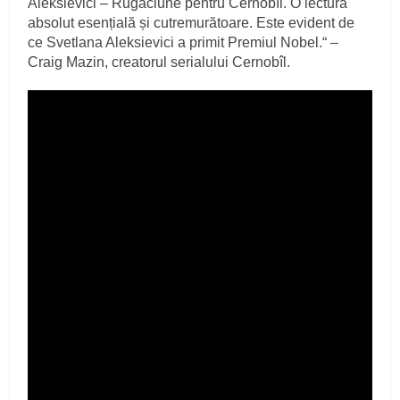
Aleksievici – Rugăciune pentru Cernobîl. O lectură
absolut esențială și cutremurătoare. Este evident de
ce Svetlana Aleksievici a primit Premiul Nobel.“ –
Craig Mazin, creatorul serialului Cernobîl.