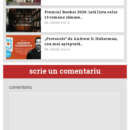
Premiul Booker 2026: iată lista celor
13 romane rămase...
de
citeste-ma.ro
„Protocols“ de Andrew D. Huberman,
cea mai așteptată...
de
citeste-ma.ro
scrie un comentariu
comentariu