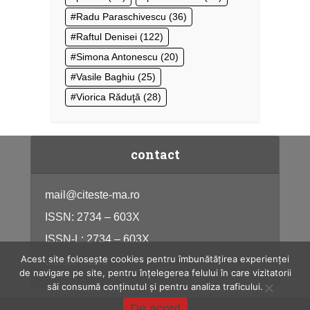
Radu Paraschivescu
(36)
Raftul Denisei
(122)
Simona Antonescu
(20)
Vasile Baghiu
(25)
Viorica Răduţă
(28)
contact
mail@citeste-ma.ro
ISSN: 2734 – 603X
ISSN-L: 2734 – 603X
Acest site folosește cookies pentru îmbunătățirea experienței
citeste-ma.ro
de navigare pe site, pentru înțelegerea felului în care vizitatorii
săi consumă conținutul și pentru analiza traficului.
De acord