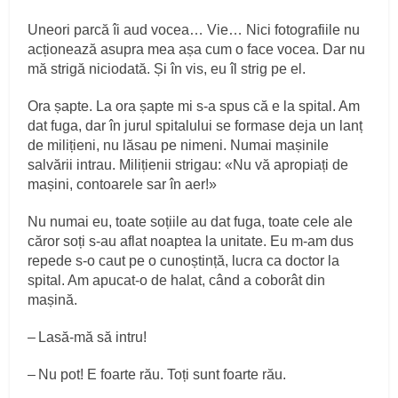
Uneori parcă îi aud vocea… Vie… Nici fotografiile nu
acționează asupra mea așa cum o face vocea. Dar nu
mă strigă niciodată. Și în vis, eu îl strig pe el.
Ora șapte. La ora șapte mi s‑a spus că e la spital. Am
dat fuga, dar în jurul spitalului se formase deja un lanț
de milițieni, nu lăsau pe nimeni. Numai mașinile
salvării intrau. Milițienii strigau: «Nu vă apropiați de
mașini, contoarele sar în aer!»
Nu numai eu, toate soțiile au dat fuga, toate cele ale
căror soți s‑au aflat noaptea la unitate. Eu m‑am dus
repede s‑o caut pe o cunoștință, lucra ca doctor la
spital. Am apucat‑o de halat, când a coborât din
mașină.
– Lasă‑mă să intru!
– Nu pot! E foarte rău. Toți sunt foarte rău.