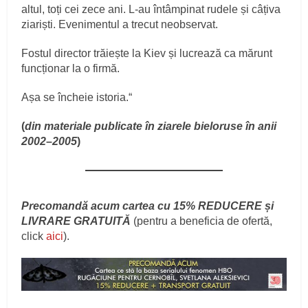
altul, toți cei zece ani. L‑au întâmpinat rudele și câțiva
ziariști. Evenimentul a trecut neobservat.
Fostul director trăiește la Kiev și lucrează ca mărunt
funcționar la o firmă.
Așa se încheie istoria.“
(
din materiale publicate în ziarele bieloruse în anii
2002
–
2005
)
Precomandă acum cartea cu 15% REDUCERE și
LIVRARE GRATUITĂ
(pentru a beneficia de ofertă,
click
aici
).