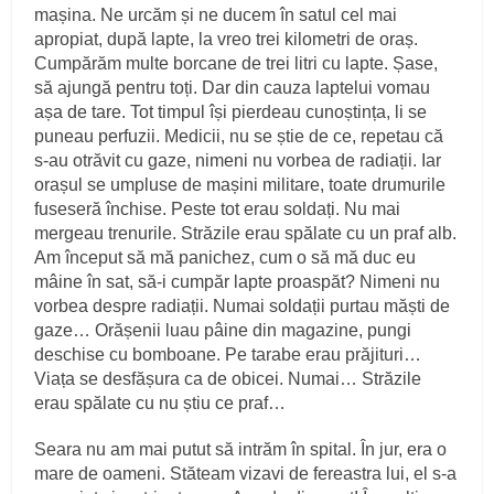
mașina. Ne urcăm și ne ducem în satul cel mai
apropiat, după lapte, la vreo trei kilometri de oraș.
Cumpărăm multe borcane de trei litri cu lapte. Șase,
să ajungă pentru toți. Dar din cauza laptelui vomau
așa de tare. Tot timpul își pierdeau cunoștința, li se
puneau perfuzii. Medicii, nu se știe de ce, repetau că
s‑au otrăvit cu gaze, nimeni nu vorbea de radiații. Iar
orașul se umpluse de mașini militare, toate drumurile
fuseseră închise. Peste tot erau soldați. Nu mai
mergeau trenurile. Străzile erau spălate cu un praf alb.
Am început să mă panichez, cum o să mă duc eu
mâine în sat, să‑i cumpăr lapte proaspăt? Nimeni nu
vorbea despre radiații. Numai soldații purtau măști de
gaze… Orășenii luau pâine din magazine, pungi
deschise cu bomboane. Pe tarabe erau prăjituri…
Viața se desfășura ca de obicei. Numai… Străzile
erau spălate cu nu știu ce praf…
Seara nu am mai putut să intrăm în spital. În jur, era o
mare de oameni. Stăteam vizavi de fereastra lui, el s‑a