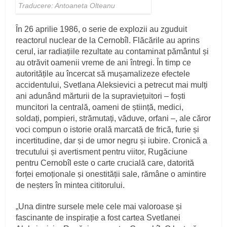
Traducere: Antoaneta Olteanu
În 26 aprilie 1986, o serie de explozii au zguduit
reactorul nuclear de la Cernobîl. Flăcările au aprins
cerul, iar radiațiile rezultate au contaminat pământul și
au otrăvit oamenii vreme de ani întregi. În timp ce
autoritățile au încercat să mușamalizeze efectele
accidentului, Svetlana Aleksievici a petrecut mai mulți
ani adunând mărturii de la supraviețuitori – foști
muncitori la centrală, oameni de știință, medici,
soldați, pompieri, strămu­tați, văduve, orfani –, ale căror
voci compun o istorie orală mar­cată de frică, furie și
incertitudine, dar și de umor negru și iubire. Cronică a
trecutului și avertisment pentru viitor, Rugăciune
pentru Cernobîl este o carte crucială care, datorită
forței emo­ționale și onestității sale, rămâne o amintire
de neșters în min­tea cititorului.
„Una dintre sursele mele cele mai valoroase și
fascinante de inspirație a fost cartea Svetlanei