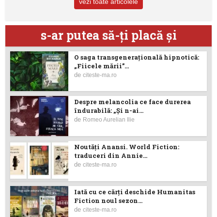
vezi toate articolele
s-ar putea să-ţi placă şi
O saga transgenerațională hipnotică:
„Fiicele mării”...
de
citeste-ma.ro
Despre melancolia ce face durerea
îndurabilă: „Și n-ai...
de
Romeo Aurelian Ilie
Noutăţi Anansi. World Fiction:
traduceri din Annie...
de
citeste-ma.ro
Iată cu ce cărţi deschide Humanitas
Fiction noul sezon...
de
citeste-ma.ro