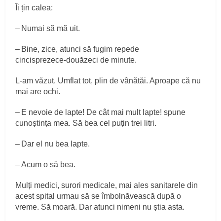
Îi țin calea:
– Numai să mă uit.
– Bine, zice, atunci să fugim repede
cincisprezece‑douăzeci de minute.
L‑am văzut. Umflat tot, plin de vânătăi. Aproape că nu
mai are ochi.
– E nevoie de lapte! De cât mai mult lapte! spune
cunoștința mea. Să bea cel puțin trei litri.
– Dar el nu bea lapte.
– Acum o să bea.
Mulți medici, surori medicale, mai ales sanitarele din
acest spital urmau să se îmbolnăvească după o
vreme. Să moară. Dar atunci nimeni nu știa asta.