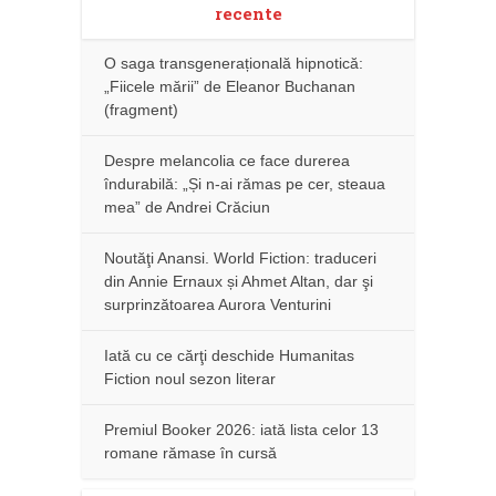
recente
O saga transgenerațională hipnotică:
„Fiicele mării” de Eleanor Buchanan
(fragment)
Despre melancolia ce face durerea
îndurabilă: „Și n-ai rămas pe cer, steaua
mea” de Andrei Crăciun
Noutăţi Anansi. World Fiction: traduceri
din Annie Ernaux și Ahmet Altan, dar şi
surprinzătoarea Aurora Venturini
Iată cu ce cărţi deschide Humanitas
Fiction noul sezon literar
Premiul Booker 2026: iată lista celor 13
romane rămase în cursă