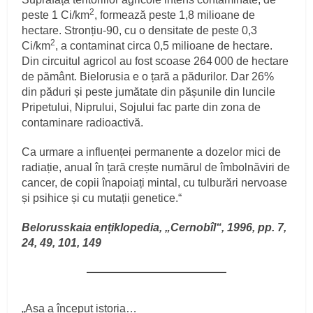
2
peste 1 Ci/km
, formează peste 1,8 milioane de
hectare. Stronțiu‑90, cu o densitate de peste 0,3
2
Ci/km
, a contaminat circa 0,5 milioane de hectare.
Din circuitul agricol au fost scoase 264 000 de hectare
de pământ. Bielorusia e o țară a pădurilor. Dar 26%
din păduri și peste jumătate din pășunile din luncile
Pripetului, Niprului, Sojului fac parte din zona de
contaminare radioactivă.
Ca urmare a influenței permanente a dozelor mici de
radiație, anual în țară crește numărul de îmbolnăviri de
cancer, de copii înapoiați mintal, cu tulburări nervoase
și psihice și cu mutații genetice.“
Belorusskaia ențiklopedia, „Cernobîl“, 1996, pp. 7,
24, 49, 101, 149
„Așa a început istoria…