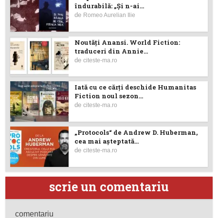
îndurabilă: „Și n-ai...
de
Romeo Aurelian Ilie
Noutăţi Anansi. World Fiction:
traduceri din Annie...
de
citeste-ma.ro
Iată cu ce cărţi deschide Humanitas
Fiction noul sezon...
de
citeste-ma.ro
„Protocols“ de Andrew D. Huberman,
cea mai așteptată...
de
citeste-ma.ro
scrie un comentariu
comentariu