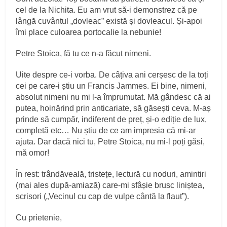
cel de la Nichita. Eu am vrut să-i demonstrez că pe
lângă cuvântul „dovleac” există și dovleacul. Și-apoi
îmi place culoarea portocalie la nebunie!
Petre Stoica, fă tu ce n-a făcut nimeni.
Uite despre ce-i vorba. De câțiva ani cerșesc de la toți
cei pe care-i știu un Francis Jammes. Ei bine, nimeni,
absolut nimeni nu mi l-a împrumutat. Mă gândesc că ai
putea, hoinărind prin anticariate, să găsești ceva. M-aș
prinde să cumpăr, indiferent de preț, și-o ediție de lux,
completă etc… Nu știu de ce am impresia că mi-ar
ajuta. Dar dacă nici tu, Petre Stoica, nu mi-l poți găsi,
mă omor!
În rest: trândăveală, tristețe, lectură cu noduri, amintiri
(mai ales după-amiază) care-mi sfâșie brusc liniștea,
scrisori („Vecinul cu cap de vulpe cântă la flaut”).
Cu prietenie,