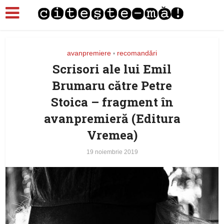
avanpremiere
recomandări
•
Scrisori ale lui Emil
Brumaru către Petre
Stoica – fragment în
avanpremieră (Editura
Vremea)
19 noiembrie 2019