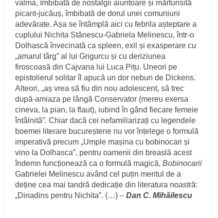
valma, îmbibată de nostalgii aiuritoare și mărturisită
picant-jucăuș, îmbibată de dorul unei comuniuni
adevărate. Așa se întâmplă aici cu febrila așteptare a
cuplului Nichita Stănescu-Gabriela Melinescu, într-o
Dolhască învecinată ca spleen, exil și exasperare cu
„amarul târg” al lui Grigurcu și cu deriziunea
firoscoasă din Cajvana lui Luca Pițu. Uneori pe
epistolierul solitar îl apucă un dor nebun de Dickens.
Alteori, „aș vrea să fiu din nou adolescent, să trec
după-amiaza pe lângă Conservator (mereu exersa
cineva, la pian, la flaut), iubind în gând fiecare femeie
întâlnită”. Chiar dacă cei nefamiliarizați cu legendele
boemei literare bucureștene nu vor înțelege o formulă
imperativă precum „Umple mașina cu bobinocari și
vino la Dolhasca”, pentru oamenii din breaslă acest
îndemn funcționează ca o formulă magică,
Bobinocarii
Gabrielei Melinescu având cel puțin meritul de a
deține cea mai tandră dedicație din literatura noastră:
„Dinadins pentru Nichita”. (…) –
Dan C. Mihăilescu