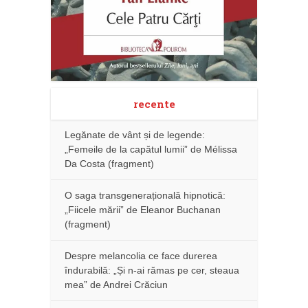
recente
Legănate de vânt și de legende:
„Femeile de la capătul lumii” de Mélissa
Da Costa (fragment)
O saga transgenerațională hipnotică:
„Fiicele mării” de Eleanor Buchanan
(fragment)
Despre melancolia ce face durerea
îndurabilă: „Și n-ai rămas pe cer, steaua
mea” de Andrei Crăciun