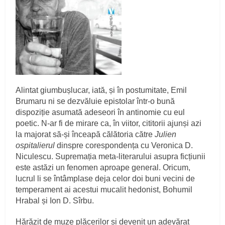
Alintat giumbușlucar, iată, și în postumitate, Emil
Brumaru ni se dezvăluie epistolar într-o bună
dispoziție asumată adeseori în antinomie cu eul
poetic. N-ar fi de mirare ca, în viitor, cititorii ajunși azi
la majorat să-și înceapă călătoria către
Julien
ospitalierul
dinspre corespondența cu Veronica D.
Niculescu. Supremația meta-literarului asupra ficțiunii
este astăzi un fenomen aproape general. Oricum,
lucrul li se întâmplase deja celor doi buni vecini de
temperament ai acestui mucalit hedonist, Bohumil
Hrabal și Ion D. Sîrbu.
Hărăzit de muze plăcerilor și devenit un adevărat