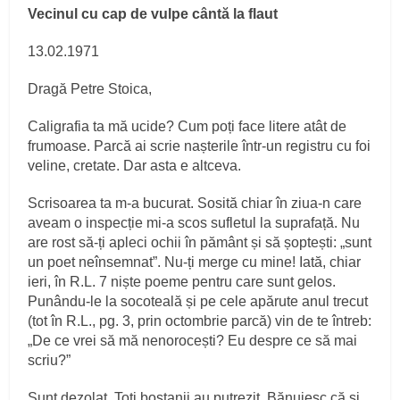
Vecinul cu cap de vulpe cântă la flaut
13.02.1971
Dragă Petre Stoica,
Caligrafia ta mă ucide? Cum poți face litere atât de
frumoase. Parcă ai scrie nașterile într-un registru cu foi
veline, cretate. Dar asta e altceva.
Scrisoarea ta m-a bucurat. Sosită chiar în ziua-n care
aveam o inspecție mi-a scos sufletul la suprafață. Nu
are rost să-ți apleci ochii în pământ și să șoptești: „sunt
un poet neînsemnat”. Nu-ți merge cu mine! Iată, chiar
ieri, în R.L. 7 niște poeme pentru care sunt gelos.
Punându-le la socoteală și pe cele apărute anul trecut
(tot în R.L., pg. 3, prin octombrie parcă) vin de te întreb:
„De ce vrei să mă nenorocești? Eu despre ce să mai
scriu?”
Sunt dezolat. Toți bostanii au putrezit. Bănuiesc că și