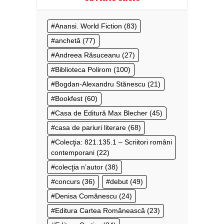
Anansi. World Fiction
(83)
anchetă
(77)
Andreea Răsuceanu
(27)
Biblioteca Polirom
(100)
Bogdan-Alexandru Stănescu
(21)
Bookfest
(60)
Casa de Editură Max Blecher
(45)
casa de pariuri literare
(68)
Colecţia: 821.135.1 – Scriitori români
contemporani
(22)
colecţia n’autor
(38)
concurs
(36)
debut
(49)
Denisa Comănescu
(24)
Editura Cartea Românească
(23)