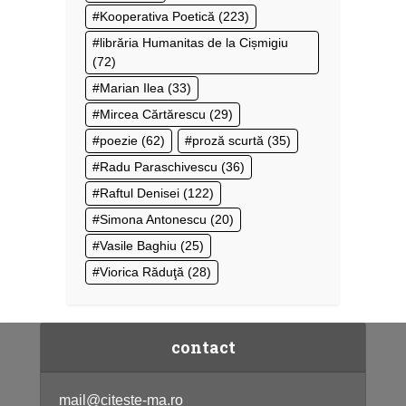
Kooperativa Poetică
(223)
librăria Humanitas de la Cișmigiu
(72)
Marian Ilea
(33)
Mircea Cărtărescu
(29)
poezie
(62)
proză scurtă
(35)
Radu Paraschivescu
(36)
Raftul Denisei
(122)
Simona Antonescu
(20)
Vasile Baghiu
(25)
Viorica Răduţă
(28)
contact
mail@citeste-ma.ro