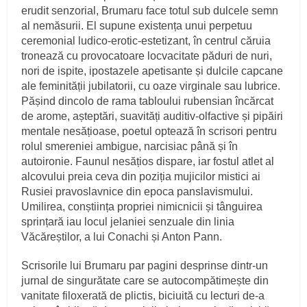
erudit senzorial, Brumaru face totul sub dulcele semn
al nemăsurii. El supune existența unui perpetuu
ceremonial ludico-erotic-estetizant, în centrul căruia
tronează cu provocatoare locvacitate păduri de nuri,
nori de ispite, ipostazele apetisante și dulcile capcane
ale feminității jubilatorii, cu oaze virginale sau lubrice.
Pășind dincolo de rama tabloului rubensian încărcat
de arome, așteptări, suavități auditiv-olfactive și pipăiri
mentale nesățioase, poetul optează în scrisori pentru
rolul smereniei ambigue, narcisiac până și în
autoironie. Faunul nesățios dispare, iar fostul atlet al
alcovului preia ceva din poziția mujicilor mistici ai
Rusiei pravoslavnice din epoca panslavismului.
Umilirea, conștiința propriei nimicnicii și tânguirea
sprințară iau locul jelaniei senzuale din linia
Văcăreștilor, a lui Conachi și Anton Pann.
Scrisorile lui Brumaru par pagini desprinse dintr-un
jurnal de singurătate care se autocompătimește din
vanitate filoxerată de plictis, biciuită cu lecturi de-a