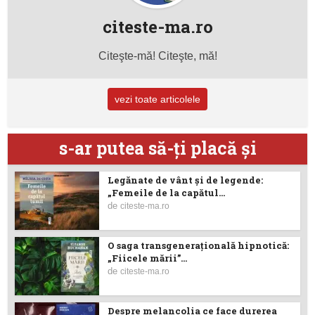
citeste-ma.ro
Citeşte-mă! Citeşte, mă!
vezi toate articolele
s-ar putea să-ţi placă şi
Legănate de vânt și de legende:
„Femeile de la capătul...
de
citeste-ma.ro
O saga transgenerațională hipnotică:
„Fiicele mării”...
de
citeste-ma.ro
Despre melancolia ce face durerea