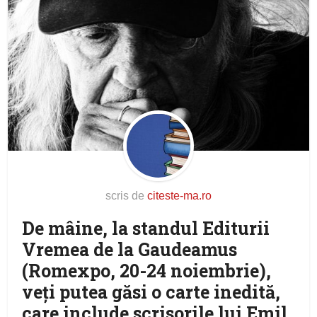
scris de
citeste-ma.ro
De mâine, la standul Editurii
Vremea de la Gaudeamus
(Romexpo, 20-24 noiembrie),
veţi putea găsi o carte inedită,
care include scrisorile lui Emil