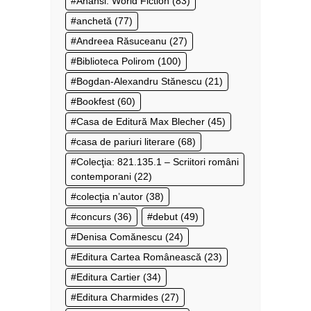
Anansi. World Fiction
(83)
anchetă
(77)
Andreea Răsuceanu
(27)
Biblioteca Polirom
(100)
Bogdan-Alexandru Stănescu
(21)
Bookfest
(60)
Casa de Editură Max Blecher
(45)
casa de pariuri literare
(68)
Colecţia: 821.135.1 – Scriitori români
contemporani
(22)
colecţia n’autor
(38)
concurs
(36)
debut
(49)
Denisa Comănescu
(24)
Editura Cartea Românească
(23)
Editura Cartier
(34)
Editura Charmides
(27)