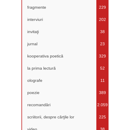
fragmente
229
interviuri
202
invitaţi
38
jurnal
23
kooperativa poetică
329
la prima lectură
52
olografe
11
poezie
389
recomandări
2.059
scriitorii, despre cărţile lor
225
video
38