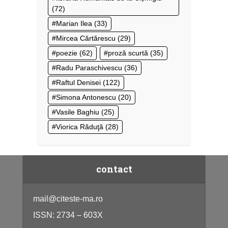
(72)
Marian Ilea
(33)
Mircea Cărtărescu
(29)
poezie
(62)
proză scurtă
(35)
Radu Paraschivescu
(36)
Raftul Denisei
(122)
Simona Antonescu
(20)
Vasile Baghiu
(25)
Viorica Răduţă
(28)
contact
mail@citeste-ma.ro
ISSN: 2734 – 603X