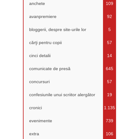
anchete
109
avanpremiere
92
bloggerii, despre site-urile lor
5
cărţi pentru copii
57
cinci detalii
14
comunicate de presă
645
concursuri
57
confesiunile unui scriitor alergător
19
cronici
1.135
evenimente
739
extra
106