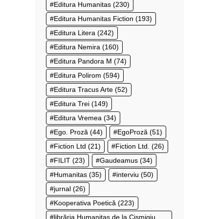
Editura Humanitas
(230)
Editura Humanitas Fiction
(193)
Editura Litera
(242)
Editura Nemira
(160)
Editura Pandora M
(74)
Editura Polirom
(594)
Editura Tracus Arte
(52)
Editura Trei
(149)
Editura Vremea
(34)
Ego. Proză
(44)
EgoProză
(51)
Fiction Ltd
(21)
Fiction Ltd.
(26)
FILIT
(23)
Gaudeamus
(34)
Humanitas
(35)
interviu
(50)
jurnal
(26)
Kooperativa Poetică
(223)
librăria Humanitas de la Cișmigiu