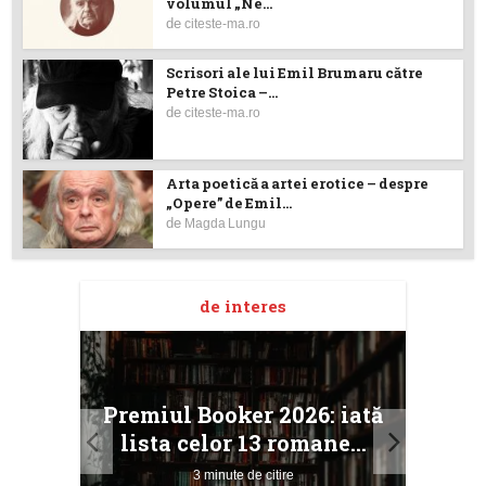
volumul „Ne...
de
citeste-ma.ro
Scrisori ale lui Emil Brumaru către
Petre Stoica –...
de
citeste-ma.ro
Arta poetică a artei erotice – despre
„Opere” de Emil...
de
Magda Lungu
de interes
taj
Ang
Premiul Booker 2026: iată
ile
Buc
lista celor 13 romane...
3 minute de citire