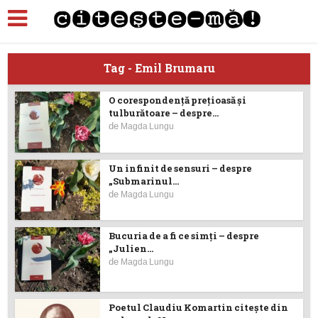
Tag - Emil Brumaru
O corespondență prețioasă și
tulburătoare – despre...
de
Magda Lungu
Un infinit de sensuri – despre
„Submarinul...
de
Magda Lungu
Bucuria de a fi ce simţi – despre
„Julien...
de
Magda Lungu
Poetul Claudiu Komartin citește din