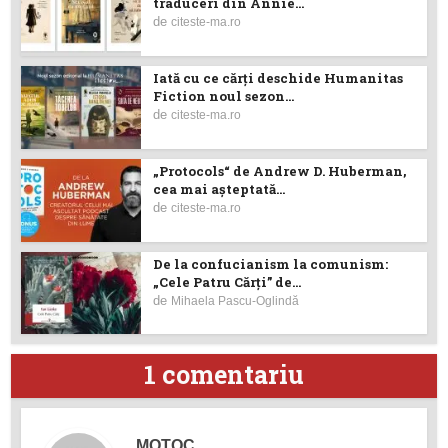
traduceri din Annie...
de
citeste-ma.ro
Iată cu ce cărţi deschide Humanitas
Fiction noul sezon...
de
citeste-ma.ro
„Protocols“ de Andrew D. Huberman,
cea mai așteptată...
de
citeste-ma.ro
De la confucianism la comunism:
„Cele Patru Cărți” de...
de
Mihaela Pascu-Oglindă
1 comentariu
MOTOC