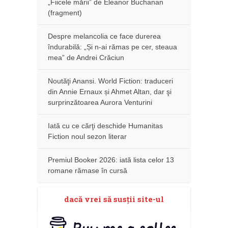
„Fiicele mării” de Eleanor Buchanan
(fragment)
Despre melancolia ce face durerea
îndurabilă: „Și n-ai rămas pe cer, steaua
mea” de Andrei Crăciun
Noutăţi Anansi. World Fiction: traduceri
din Annie Ernaux și Ahmet Altan, dar şi
surprinzătoarea Aurora Venturini
Iată cu ce cărţi deschide Humanitas
Fiction noul sezon literar
Premiul Booker 2026: iată lista celor 13
romane rămase în cursă
dacă vrei să susţii site-ul