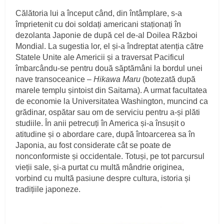
Călătoria lui a început când, din întâmplare, s-a
împrietenit cu doi soldați americani staționați în
dezolanta Japonie de după cel de-al Doilea Război
Mondial. La sugestia lor, el și-a îndreptat atenția către
Statele Unite ale Americii și a traversat Pacificul
îmbarcându-se pentru două săptămâni la bordul unei
nave transoceanice –
Hikawa Maru
(botezată după
marele templu șintoist din Saitama). A urmat facultatea
de economie la Universitatea Washington, muncind ca
grădinar, ospătar sau om de serviciu pentru a-și plăti
studiile. În anii petrecuți în America și-a însușit o
atitudine și o abordare care, după întoarcerea sa în
Japonia, au fost considerate cât se poate de
nonconformiste și occidentale. Totuși, pe tot parcursul
vieții sale, și-a purtat cu multă mândrie originea,
vorbind cu multă pasiune despre cultura, istoria și
tradițiile japoneze.