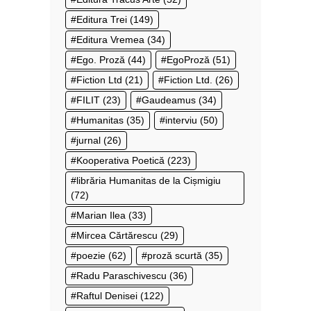
Editura Trei
(149)
Editura Vremea
(34)
Ego. Proză
(44)
EgoProză
(51)
Fiction Ltd
(21)
Fiction Ltd.
(26)
FILIT
(23)
Gaudeamus
(34)
Humanitas
(35)
interviu
(50)
jurnal
(26)
Kooperativa Poetică
(223)
librăria Humanitas de la Cișmigiu
(72)
Marian Ilea
(33)
Mircea Cărtărescu
(29)
poezie
(62)
proză scurtă
(35)
Radu Paraschivescu
(36)
Raftul Denisei
(122)