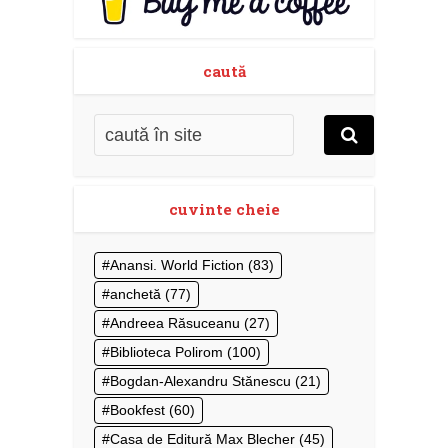
caută
cuvinte cheie
Anansi. World Fiction
(83)
anchetă
(77)
Andreea Răsuceanu
(27)
Biblioteca Polirom
(100)
Bogdan-Alexandru Stănescu
(21)
Bookfest
(60)
Casa de Editură Max Blecher
(45)