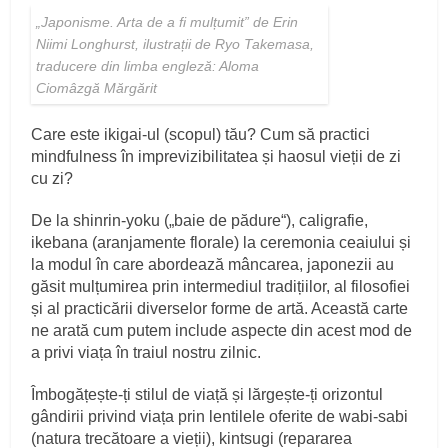
„Japonisme. Arta de a fi mulțumit” de Erin
Niimi Longhurst, ilustrații de Ryo Takemasa,
traducere din limba engleză: Aloma
Ciomâzgă Mărgărit
Care este ikigai-ul (scopul) tău? Cum să practici
mindfulness în imprevizibilitatea și haosul vieții de zi
cu zi?
De la shinrin-yoku („baie de pădure“), caligrafie,
ikebana (aranjamente florale) la ceremonia ceaiului și
la modul în care abordează mâncarea, japonezii au
găsit mulțumirea prin intermediul tradițiilor, al filosofiei
și al practicării diverselor forme de artă. Această carte
ne arată cum putem include aspecte din acest mod de
a privi viața în traiul nostru zilnic.
Îmbogățește-ți stilul de viață și lărgește-ți orizontul
gândirii privind viața prin lentilele oferite de wabi-sabi
(natura trecătoare a vieții), kintsugi (repararea