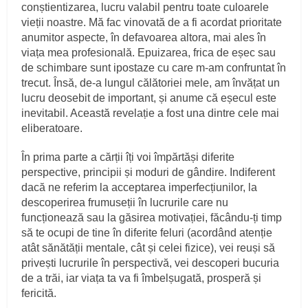
conștientizarea, lucru valabil pentru toate culoarele
vieții noastre. Mă fac vinovată de a fi acordat prioritate
anumitor aspecte, în defavoarea altora, mai ales în
viața mea profesională. Epuizarea, frica de eșec sau
de schimbare sunt ipostaze cu care m-am confruntat în
trecut. Însă, de-a lungul călătoriei mele, am învățat un
lucru deosebit de important, și anume că eșecul este
inevitabil. Această revelație a fost una dintre cele mai
eliberatoare.
În prima parte a cărții îți voi împărtăși diferite
perspective, principii și moduri de gândire. Indiferent
dacă ne referim la acceptarea imperfecțiunilor, la
descoperirea frumuseții în lucrurile care nu
funcționează sau la găsirea motivației, făcându-ți timp
să te ocupi de tine în diferite feluri (acordând atenție
atât sănătății mentale, cât și celei fizice), vei reuși să
privești lucrurile în perspectivă, vei descoperi bucuria
de a trăi, iar viața ta va fi îmbelșugată, prosperă și
fericită.