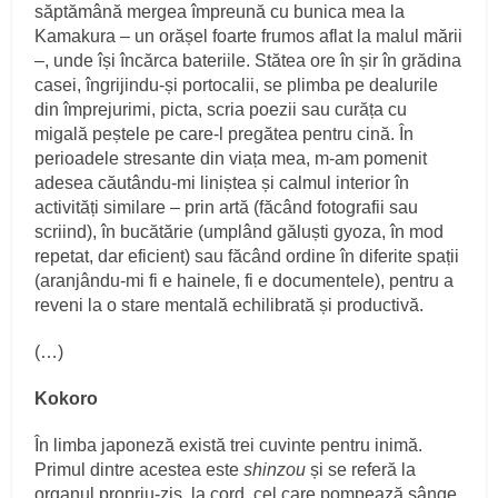
săptămână mergea împreună cu bunica mea la
Kamakura – un orășel foarte frumos aflat la malul mării
–, unde își încărca bateriile. Stătea ore în șir în grădina
casei, îngrijindu-și portocalii, se plimba pe dealurile
din împrejurimi, picta, scria poezii sau curăța cu
migală peștele pe care-l pregătea pentru cină. În
perioadele stresante din viața mea, m-am pomenit
adesea căutându-mi liniștea și calmul interior în
activități similare – prin artă (făcând fotografii sau
scriind), în bucătărie (umplând găluști gyoza, în mod
repetat, dar eficient) sau făcând ordine în diferite spații
(aranjându-mi fi e hainele, fi e documentele), pentru a
reveni la o stare mentală echilibrată și productivă.
(…)
Kokoro
În limba japoneză există trei cuvinte pentru inimă.
Primul dintre acestea este
shinzou
și se referă la
organul propriu-zis, la cord, cel care pompează sânge