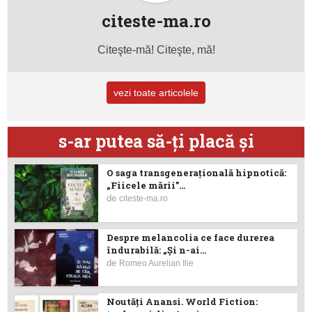
citeste-ma.ro
Citeşte-mă! Citeşte, mă!
vezi toate articolele
s-ar putea să-ţi placă şi
O saga transgenerațională hipnotică:
„Fiicele mării”...
de
citeste-ma.ro
Despre melancolia ce face durerea
îndurabilă: „Și n-ai...
de
Romeo Aurelian Ilie
Noutăţi Anansi. World Fiction: