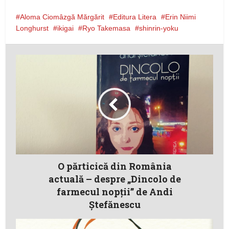
Aloma Ciomâzgă Mărgărit
Editura Litera
Erin Niimi
Longhurst
ikigai
Ryo Takemasa
shinrin-yoku
O părticică din România
actuală – despre „Dincolo de
farmecul nopţii” de Andi
Ştefănescu