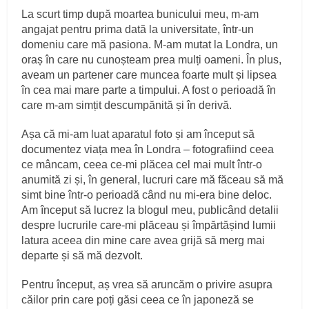
La scurt timp după moartea bunicului meu, m-am
angajat pentru prima dată la universitate, într-un
domeniu care mă pasiona. M-am mutat la Londra, un
oraș în care nu cunoșteam prea mulți oameni. În plus,
aveam un partener care muncea foarte mult și lipsea
în cea mai mare parte a timpului. A fost o perioadă în
care m-am simțit descumpănită și în derivă.
Așa că mi-am luat aparatul foto și am început să
documentez viața mea în Londra – fotografiind ceea
ce mâncam, ceea ce-mi plăcea cel mai mult într-o
anumită zi și, în general, lucruri care mă făceau să mă
simt bine într-o perioadă când nu mi-era bine deloc.
Am început să lucrez la blogul meu, publicând detalii
despre lucrurile care-mi plăceau și împărtășind lumii
latura aceea din mine care avea grijă să merg mai
departe și să mă dezvolt.
Pentru început, aș vrea să aruncăm o privire asupra
căilor prin care poți găsi ceea ce în japoneză se