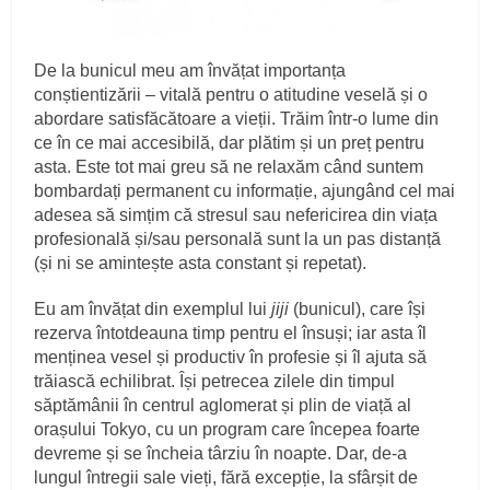
De la bunicul meu am învățat importanța
conștientizării – vitală pentru o atitudine veselă și o
abordare satisfăcătoare a vieții. Trăim într-o lume din
ce în ce mai accesibilă, dar plătim și un preț pentru
asta. Este tot mai greu să ne relaxăm când suntem
bombardați permanent cu informație, ajungând cel mai
adesea să simțim că stresul sau nefericirea din viața
profesională și/sau personală sunt la un pas distanță
(și ni se amintește asta constant și repetat).
Eu am învățat din exemplul lui
jiji
(bunicul), care își
rezerva întotdeauna timp pentru el însuși; iar asta îl
menținea vesel și productiv în profesie și îl ajuta să
trăiască echilibrat. Își petrecea zilele din timpul
săptămânii în centrul aglomerat și plin de viață al
orașului Tokyo, cu un program care începea foarte
devreme și se încheia târziu în noapte. Dar, de-a
lungul întregii sale vieți, fără excepție, la sfârșit de