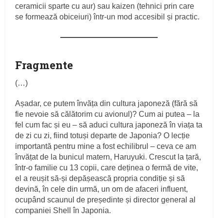
ceramicii sparte cu aur) sau kaizen (tehnici prin care
se formează obiceiuri) într-un mod accesibil și practic.
Fragmente
(…)
Așadar, ce putem învăța din cultura japoneză (fără să
fie nevoie să călătorim cu avionul)? Cum ai putea – la
fel cum fac și eu – să aduci cultura japoneză în viața ta
de zi cu zi, fiind totuși departe de Japonia? O lecție
importantă pentru mine a fost echilibrul – ceva ce am
învățat de la bunicul matern, Haruyuki. Crescut la țară,
într-o familie cu 13 copii, care deținea o fermă de vite,
el a reușit să-și depășească propria condiție și să
devină, în cele din urmă, un om de afaceri influent,
ocupând scaunul de președinte și director general al
companiei Shell în Japonia.