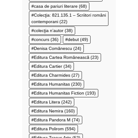
casa de pariuri literare
(68)
Colecţia: 821.135.1 – Scriitori români
contemporani
(22)
colecţia n’autor
(38)
concurs
(36)
debut
(49)
Denisa Comănescu
(24)
Editura Cartea Românească
(23)
Editura Cartier
(34)
Editura Charmides
(27)
Editura Humanitas
(230)
Editura Humanitas Fiction
(193)
Editura Litera
(242)
Editura Nemira
(160)
Editura Pandora M
(74)
Editura Polirom
(594)
Editura Tracus Arte
(52)