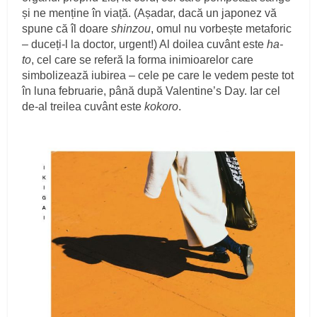
și ne menține în viață. (Așadar, dacă un japonez vă
spune că îl doare
shinzou
, omul nu vorbește metaforic
– duceți-l la doctor, urgent!) Al doilea cuvânt este
ha-
to
, cel care se referă la forma inimioarelor care
simbolizează iubirea – cele pe care le vedem peste tot
în luna februarie, până după Valentine’s Day. Iar cel
de-al treilea cuvânt este
kokoro
.