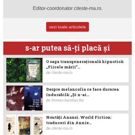
Editor-coordonator citeste-ma.ro.
vezi toate articolele
s-ar putea să-ţi placă şi
O saga transgenerațională hipnotică:
„Fiicele mării”...
de
citeste-ma.ro
Despre melancolia ce face durerea
îndurabilă: „Și n-ai...
de
Romeo Aurelian Ilie
Noutăţi Anansi. World Fiction:
traduceri din Annie...
de
citeste-ma.ro