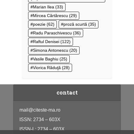
Marian Ilea
(33)
Mircea Cărtărescu
(29)
poezie
(62)
proză scurtă
(35)
Radu Paraschivescu
(36)
Raftul Denisei
(122)
Simona Antonescu
(20)
Vasile Baghiu
(25)
Viorica Răduţă
(28)
contact
mail@citeste-ma.ro
ISSN: 2734 – 603X
ISSN-L: 2734 – 603X