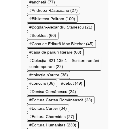
anchetă
(77)
Andreea Răsuceanu
(27)
Biblioteca Polirom
(100)
Bogdan-Alexandru Stănescu
(21)
Bookfest
(60)
Casa de Editură Max Blecher
(45)
casa de pariuri literare
(68)
Colecţia: 821.135.1 – Scriitori români
contemporani
(22)
colecţia n’autor
(38)
concurs
(36)
debut
(49)
Denisa Comănescu
(24)
Editura Cartea Românească
(23)
Editura Cartier
(34)
Editura Charmides
(27)
Editura Humanitas
(230)