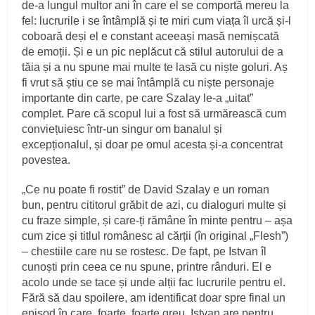
de-a lungul multor ani în care el se comportă mereu la
fel: lucrurile i se întâmplă și te miri cum viața îl urcă și-l
coboară deși el e constant aceeași masă nemișcată
de emoții. Și e un pic neplăcut că stilul autorului de a
tăia și a nu spune mai multe te lasă cu niște goluri. Aș
fi vrut să știu ce se mai întâmplă cu niște personaje
importante din carte, pe care Szalay le-a „uitat”
complet. Pare că scopul lui a fost să urmărească cum
conviețuiesc într-un singur om banalul și
excepționalul, și doar pe omul acesta și-a concentrat
povestea.
„Ce nu poate fi rostit” de David Szalay e un roman
bun, pentru cititorul grăbit de azi, cu dialoguri multe și
cu fraze simple, și care-ți rămâne în minte pentru – așa
cum zice și titlul românesc al cărții (în original „Flesh”)
– chestiile care nu se rostesc. De fapt, pe Istvan îl
cunoști prin ceea ce nu spune, printre rânduri. El e
acolo unde se tace și unde alții fac lucrurile pentru el.
Fără să dau spoilere, am identificat doar spre final un
episod în care, foarte, foarte greu, Istvan are pentru