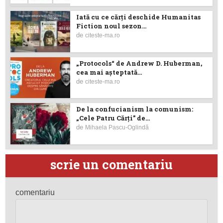
Iată cu ce cărţi deschide Humanitas
Fiction noul sezon...
de
citeste-ma.ro
„Protocols“ de Andrew D. Huberman,
cea mai așteptată...
de
citeste-ma.ro
De la confucianism la comunism:
„Cele Patru Cărți” de...
de
Mihaela Pascu-Oglindă
scrie un comentariu
comentariu