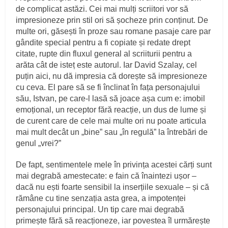
de complicat astăzi. Cei mai mulți scriitori vor să
impresioneze prin stil ori să șocheze prin conținut. De
multe ori, găsești în proze sau romane pasaje care par
gândite special pentru a fi copiate și redate drept
citate, rupte din fluxul general al scriiturii pentru a
arăta cât de isteț este autorul. Iar David Szalay, cel
puțin aici, nu dă impresia că dorește să impresioneze
cu ceva. El pare să se fi înclinat în fața personajului
său, Istvan, pe care-l lasă să joace așa cum e: imobil
emoțional, un receptor fără reacție, un dus de lume și
de curent care de cele mai multe ori nu poate articula
mai mult decât un „bine” sau „în regulă” la întrebări de
genul „vrei?”
De fapt, sentimentele mele în privința acestei cărți sunt
mai degrabă amestecate: e fain că înaintezi ușor –
dacă nu ești foarte sensibil la inserțiile sexuale – și că
rămâne cu tine senzația asta grea, a impotenței
personajului principal. Un tip care mai degrabă
primește fără să reacționeze, iar povestea îl urmărește