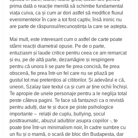
prima dată o reacție menită să schimbe fundamental
viața cuiva, ca și cum ar dori astfel să modifice fluxul
evenimentelor în care a tot fost captiv, însă ironic nu
are parte de răspunsul/recunoștința la care se aștepta.
Mai mult, este interesant cum o astfel de carte poate
stârni reacții diametral opuse. Pe de o parte,
entuziasm și laude critice pentru ceea ce am remarcat
și eu, pe de altă parte, dezamăgire și respingere
pentru că unora li se pare fie prea concisă, fie prea
obscenă, fie prea într-un fel care nu se pliază pe
gustul tot mai pretențios al cititorilor. Și adevărul e că,
uneori, Szalay taie textul ca și cum ar ține ochii închiși.
Te apropie de unele personaje pentru a le neglija total
peste câteva pagini. Te face să fantazezi ca o revistă
pentru adulți, dar te și duce pe piste psihologice
importante – relații de cuplu, bullying, șocul
posttraumatic, abuzul adulților asupra copiilor -, te
poate ține într-un minimalism noir, în cadre sumbre cu
un fiu și o mamă, o scară de bloc din Budapesta, dar