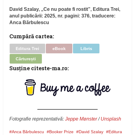
David Szalay, „Ce nu poate fi rostit”, Editura Trei,
anul publicării: 2025, nr. pagini: 376, traducere:
Anca Bărbulescu
Cumpără cartea:
Editura Trei
eBook
Libris
Cărturești
Susţine citeste-ma.ro:
Fotografie reprezentativă:
Jeppe Mønster
/
Unsplash
Anca Bărbulescu
Booker Prize
David Szalay
Editura