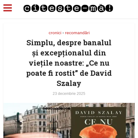
cronici
recomandări
•
Simplu, despre banalul
și excepționalul din
viețile noastre: „Ce nu
poate fi rostit” de David
Szalay
23 decembrie 2025