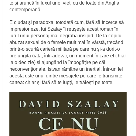
te și aruncă în luxul unei vieți cu de toate din Anglia
contemporană.
E ciudat și paradoxal totodată cum, fără să încerce să
impresioneze, lui Szalay îi reușește acest roman în
jurul unui personaj mai degrabă insipid. De la copilul
abuzat sexual de o femeie mult mai în vârstă, trecând
printr-o scurtă carieră militară pe care nu și-a dorit-o
prelungită (iată, într-adevăr, un moment în care el chiar
ia o decizie) și ajungând la îmbogățire pe căi
neconvenționale, Istvan rămâne un inerțial. Într-un fel
acesta este unul dintre mesajele pe care le transmite
cartea: chiar și fără să te lupți, le trăiești pe toate.