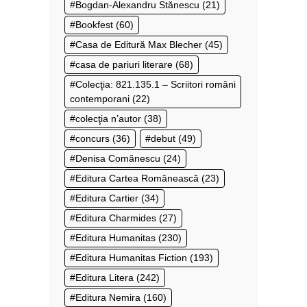
Bogdan-Alexandru Stănescu
(21)
Bookfest
(60)
Casa de Editură Max Blecher
(45)
casa de pariuri literare
(68)
Colecţia: 821.135.1 – Scriitori români
contemporani
(22)
colecţia n’autor
(38)
concurs
(36)
debut
(49)
Denisa Comănescu
(24)
Editura Cartea Românească
(23)
Editura Cartier
(34)
Editura Charmides
(27)
Editura Humanitas
(230)
Editura Humanitas Fiction
(193)
Editura Litera
(242)
Editura Nemira
(160)