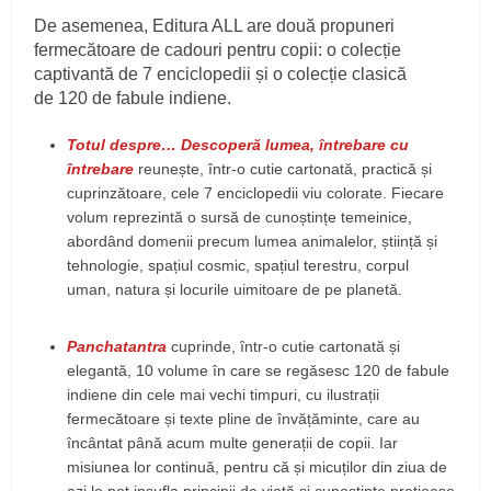
De asemenea, Editura ALL are două propuneri
fermecătoare de cadouri pentru copii: o colecție
captivantă de 7 enciclopedii și o
colecție clasică
de 120 de fabule indiene.
Totul despre… Descoperă lumea, întrebare cu
întrebare
reunește, într-o cutie cartonată, practică și
cuprinzătoare, cele 7 enciclopedii viu colorate. Fiecare
volum reprezintă o sursă de cunoștințe temeinice,
abordând domenii precum lumea animalelor, știință și
tehnologie, spațiul cosmic, spațiul terestru, corpul
uman, natura și locurile uimitoare de pe planetă.
Panchatantra
cuprinde, într-o cutie cartonată și
elegantă, 10 volume în care se regăsesc 120 de fabule
indiene din cele mai vechi timpuri, cu ilustrații
fermecătoare și texte pline de învățăminte, care au
încântat până acum multe generații de copii. Iar
misiunea lor continuă, pentru că și micuților din ziua de