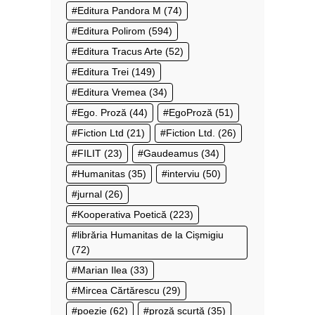
Editura Pandora M
(74)
Editura Polirom
(594)
Editura Tracus Arte
(52)
Editura Trei
(149)
Editura Vremea
(34)
Ego. Proză
(44)
EgoProză
(51)
Fiction Ltd
(21)
Fiction Ltd.
(26)
FILIT
(23)
Gaudeamus
(34)
Humanitas
(35)
interviu
(50)
jurnal
(26)
Kooperativa Poetică
(223)
librăria Humanitas de la Cișmigiu
(72)
Marian Ilea
(33)
Mircea Cărtărescu
(29)
poezie
(62)
proză scurtă
(35)