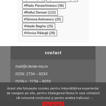
Radu Paraschivescu
(36)
Raftul Denisei
(122)
Simona Antonescu
(20)
Vasile Baghiu
(25)
Viorica Răduţă
(28)
contact
mail@citeste-ma.ro
ISSN: 2734 – 603X
ISSN-L: 2734 – 603X
Acest site folosește cookies pentru îmbunătățirea experienței
citeste-ma.ro
de navigare pe site, pentru înțelegerea felului în care vizitatorii
săi consumă conținutul și pentru analiza traficului.
De acord