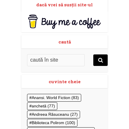
dacă vrei să susţii site-ul
caută
cuvinte cheie
Anansi. World Fiction
(83)
anchetă
(77)
Andreea Răsuceanu
(27)
Biblioteca Polirom
(100)