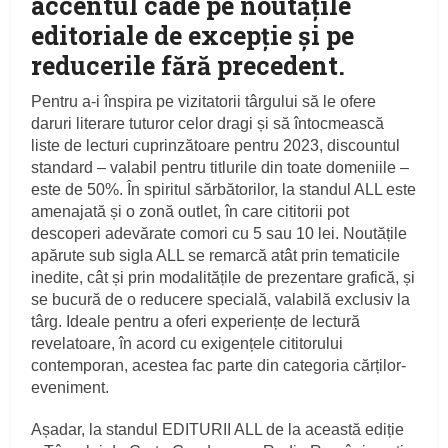
accentul cade pe noutățile
editoriale de excepție și pe
reducerile fără precedent.
Pentru a-i înspira pe vizitatorii târgului să le ofere
daruri literare tuturor celor dragi și să întocmească
liste de lecturi cuprinzătoare pentru 2023, discountul
standard – valabil pentru titlurile din toate domeniile –
este de 50%. În spiritul sărbătorilor, la standul ALL este
amenajată și o zonă outlet, în care cititorii pot
descoperi adevărate comori cu 5 sau 10 lei. Noutățile
apărute sub sigla ALL se remarcă atât prin tematicile
inedite, cât și prin modalitățile de prezentare grafică, și
se bucură de o reducere specială, valabilă exclusiv la
târg. Ideale pentru a oferi experiențe de lectură
revelatoare, în acord cu exigențele cititorului
contemporan, acestea fac parte din categoria cărților-
eveniment.
Așadar, la standul EDITURII ALL de la această ediție