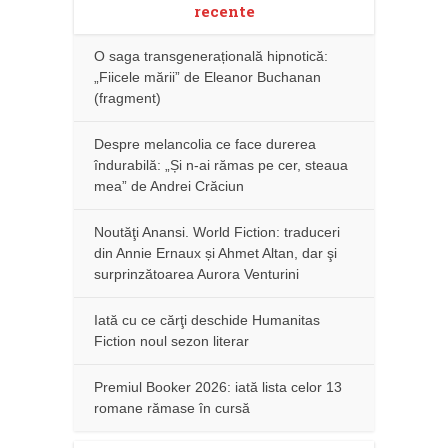
recente
O saga transgenerațională hipnotică:
„Fiicele mării” de Eleanor Buchanan
(fragment)
Despre melancolia ce face durerea
îndurabilă: „Și n-ai rămas pe cer, steaua
mea” de Andrei Crăciun
Noutăţi Anansi. World Fiction: traduceri
din Annie Ernaux și Ahmet Altan, dar şi
surprinzătoarea Aurora Venturini
Iată cu ce cărţi deschide Humanitas
Fiction noul sezon literar
Premiul Booker 2026: iată lista celor 13
romane rămase în cursă