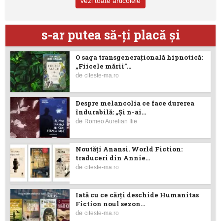
vezi toate articolele
s-ar putea să-ţi placă şi
O saga transgenerațională hipnotică:
„Fiicele mării”...
de
citeste-ma.ro
Despre melancolia ce face durerea
îndurabilă: „Și n-ai...
de
Romeo Aurelian Ilie
Noutăţi Anansi. World Fiction:
traduceri din Annie...
de
citeste-ma.ro
Iată cu ce cărţi deschide Humanitas
Fiction noul sezon...
de
citeste-ma.ro