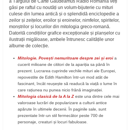
a Târgului de Carte Gaudeamus Radio România veți
găsi pe raftul cu noutăți un volum-bijuterie cu mituri
culese din lumea antică și o splendidă enciclopedie a
zeilor și zeițelor, eroilor și eroinelor, nimfelor, spiritelor,
monștrilor și locurilor din mitologia greco-romană.
Datorită condițiilor grafice excepționale și planșelor cu
ilustrații migăloase, ambele întrunesc calitățile unor
albume de colecție.
Mitologie. Povești nemuritoare despre zei și eroi
a
cucerit milioane de cititori de la apariția sa până în
prezent. Lucrarea cuprinde vechile mituri ale Europei,
repovestite de Edith Hamilton într-un mod atât de
fascinant, încât reușește să readucă la viață o lume în
care rațiunea nu punea nicio frână imaginației.
Mitologia clasică de la A la Z
este una dintre cele mai
valoroase lucrări de popularizare a culturii antice
apărute în ultimele decenii. În paginile sale, sunt
prezentate într-un stil fermecător peste 700 de
personaje, creaturi și locuri fabuloase.