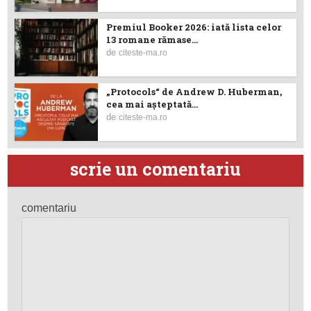
Premiul Booker 2026: iată lista celor
13 romane rămase...
de
citeste-ma.ro
„Protocols“ de Andrew D. Huberman,
cea mai așteptată...
de
citeste-ma.ro
scrie un comentariu
comentariu