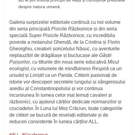
azi le pot insufla principii de viață și cunoștințe prețioase
despre natura umană.
Galeria surprizelor editoriale continuă cu noi volume
din seria principală
Pisicile Războinice
și din seria
specială
Super Pisicile Războinice
, cu incredibila
poveste a motanului Gheruță, de la Cristina și Florin
Gheorghiu, creatorii șoricelului Năsuc, cu aventurile
neplauzibil de drăgălașe și buclucașe ale
Găștii
Puișorilor
, cu titlurile din noua serie educativă
Micul
ecologist
, cu volumele de mindfulness
Respiră ca un
ursuleț
și
Liniștit ca un Panda
. Cititorii pasionați de
istorie vor descoperi secretele lungului și sângerosului
asediu al Constantinopolului și vor continua
incursiunea în lumea celor mai temuți cavaleri și
războinici, cu ajutorul cărților dedicate normanzilor și
cruciadelor. În Luna lui Moș Crăciun, toate categoriile
de cititori se bucură de revelații editoriale și de
reduceri consistente în lumea cărților ALL.
ALL
Gaudeamus