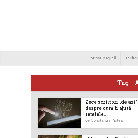
prima pagină
scriito
Tag - 
Zece scriitori „de azi”
Angela
despre cum îi ajută
reţelele...
Bucure
de
Constantin Piştea
4