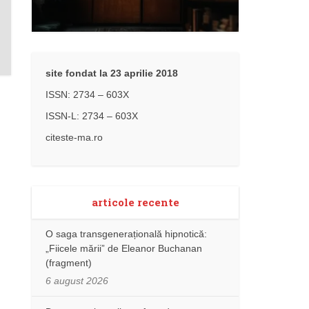
site fondat la 23 aprilie 2018
ISSN: 2734 – 603X
ISSN-L: 2734 – 603X
citeste-ma.ro
articole recente
O saga transgenerațională hipnotică:
„Fiicele mării” de Eleanor Buchanan
(fragment)
6 august 2026