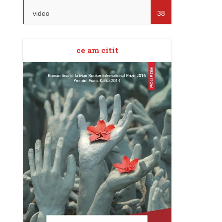
video
38
ce am citit