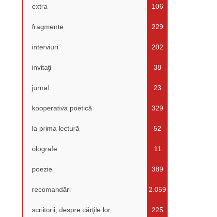
extra
106
fragmente
229
interviuri
202
invitaţi
38
jurnal
23
kooperativa poetică
329
la prima lectură
52
olografe
11
poezie
389
recomandări
2.059
scriitorii, despre cărţile lor
225