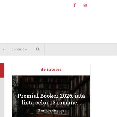
e
contact
Angela
de interes
Bucur
Premiul Booker 2026: iată
lista celor 13 romane...
3 minute de citire