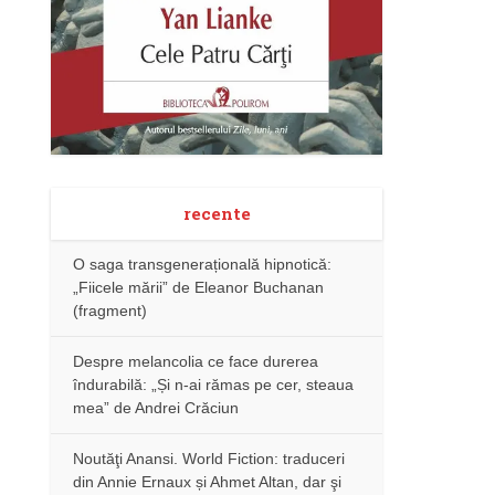
recente
O saga transgenerațională hipnotică:
„Fiicele mării” de Eleanor Buchanan
(fragment)
Despre melancolia ce face durerea
îndurabilă: „Și n-ai rămas pe cer, steaua
mea” de Andrei Crăciun
Noutăţi Anansi. World Fiction: traduceri
din Annie Ernaux și Ahmet Altan, dar şi