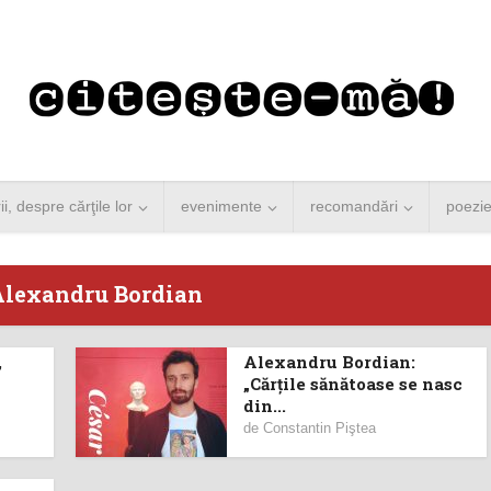
rii, despre cărţile lor
evenimente
recomandări
poezi
Alexandru Bordian
,
Alexandru Bordian:
 Merkel vine la
Concurs de reportaj
„Cărțile sănătoase se nasc
din...
ști. Lansare de
literar pentru noile
de
Constantin Piştea
carte şi...
generații...
 minute de citire
3 minute de citire