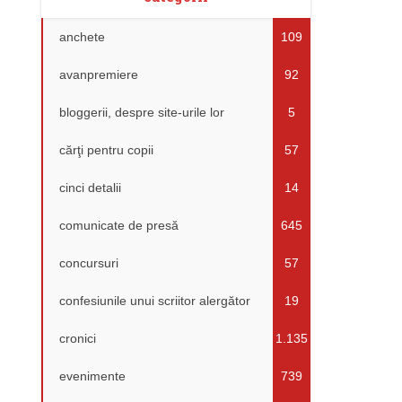
anchete
109
avanpremiere
92
bloggerii, despre site-urile lor
5
cărţi pentru copii
57
cinci detalii
14
comunicate de presă
645
concursuri
57
confesiunile unui scriitor alergător
19
cronici
1.135
evenimente
739