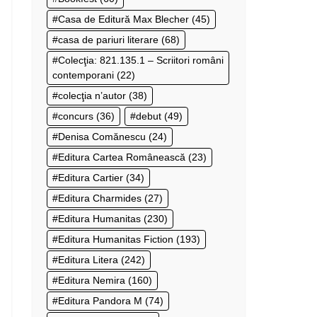
Casa de Editură Max Blecher
(45)
casa de pariuri literare
(68)
Colecţia: 821.135.1 – Scriitori români
contemporani
(22)
colecţia n’autor
(38)
concurs
(36)
debut
(49)
Denisa Comănescu
(24)
Editura Cartea Românească
(23)
Editura Cartier
(34)
Editura Charmides
(27)
Editura Humanitas
(230)
Editura Humanitas Fiction
(193)
Editura Litera
(242)
Editura Nemira
(160)
Editura Pandora M
(74)