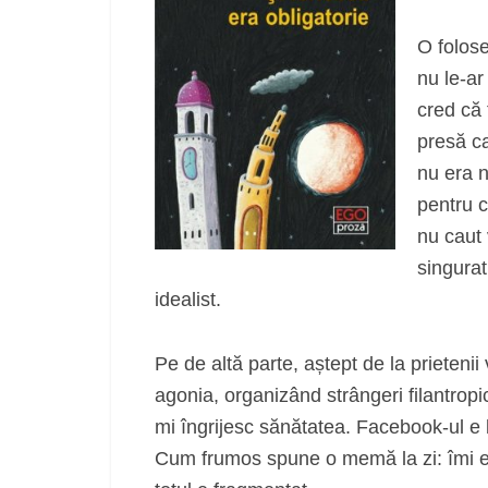
O folose
nu le-ar
cred că 
presă ca
nu era n
pentru c
nu caut 
singurat
idealist.
Pe de altă parte, aștept de la prieteni
agonia, organizând strângeri filantropi
mi îngrijesc sănătatea. Facebook-ul e
Cum frumos spune o memă la zi: îmi e 