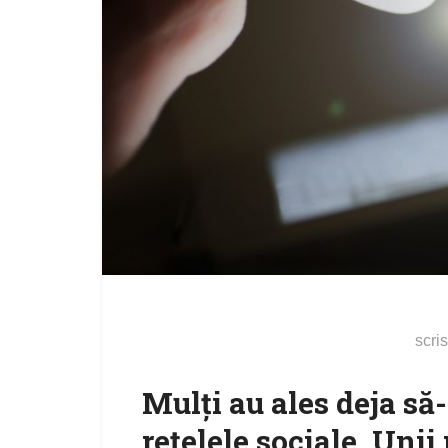
scri
Mulţi au ales deja să
reţelele sociale. Unii