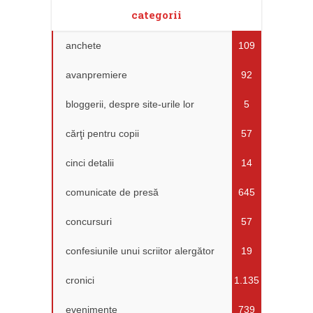
categorii
anchete
109
avanpremiere
92
bloggerii, despre site-urile lor
5
cărţi pentru copii
57
cinci detalii
14
comunicate de presă
645
concursuri
57
confesiunile unui scriitor alergător
19
cronici
1.135
evenimente
739