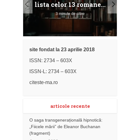
ile
Buc
lista celor 13 romane...
3 minute de citire
site fondat la 23 aprilie 2018
ISSN: 2734 – 603X
ISSN-L: 2734 – 603X
citeste-ma.ro
articole recente
O saga transgenerațională hipnotică:
„Fiicele mării” de Eleanor Buchanan
(fragment)