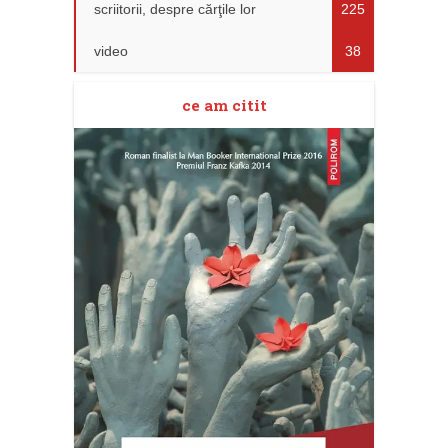
scriitorii, despre cărţile lor
225
video
38
ce am citit