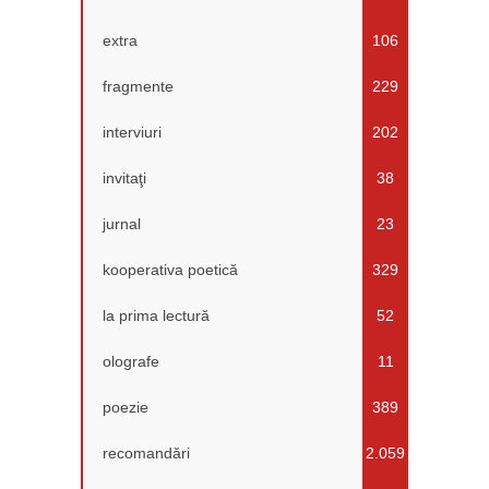
extra
106
fragmente
229
interviuri
202
invitaţi
38
jurnal
23
kooperativa poetică
329
la prima lectură
52
olografe
11
poezie
389
recomandări
2.059