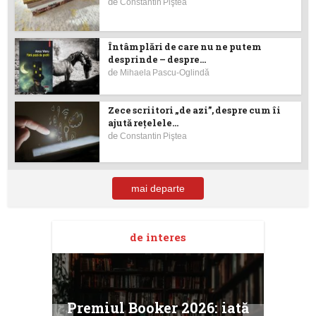
de
Constantin Piştea
Întâmplări de care nu ne putem
desprinde – despre...
de
Mihaela Pascu-Oglindă
Zece scriitori „de azi”, despre cum îi
ajută reţelele...
de
Constantin Piştea
mai departe
de interes
taj
Ang
Premiul Booker 2026: iată