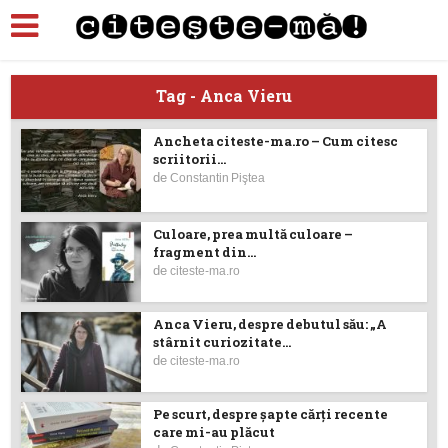
Tag - Anca Vieru
Ancheta citeste-ma.ro – Cum citesc
scriitorii...
de
Constantin Piştea
Culoare, prea multă culoare –
fragment din...
de
citeste-ma.ro
Anca Vieru, despre debutul său: „A
stârnit curiozitate...
de
citeste-ma.ro
Pe scurt, despre şapte cărţi recente
care mi-au plăcut