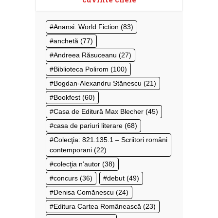
Anansi. World Fiction
(83)
anchetă
(77)
Andreea Răsuceanu
(27)
Biblioteca Polirom
(100)
Bogdan-Alexandru Stănescu
(21)
Bookfest
(60)
Casa de Editură Max Blecher
(45)
casa de pariuri literare
(68)
Colecţia: 821.135.1 – Scriitori români
contemporani
(22)
colecţia n’autor
(38)
concurs
(36)
debut
(49)
Denisa Comănescu
(24)
Editura Cartea Românească
(23)