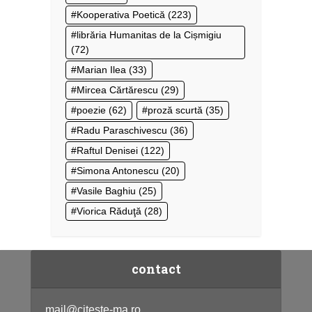
Kooperativa Poetică
(223)
librăria Humanitas de la Cișmigiu
(72)
Marian Ilea
(33)
Mircea Cărtărescu
(29)
poezie
(62)
proză scurtă
(35)
Radu Paraschivescu
(36)
Raftul Denisei
(122)
Simona Antonescu
(20)
Vasile Baghiu
(25)
Viorica Răduţă
(28)
contact
mail@citeste-ma.ro