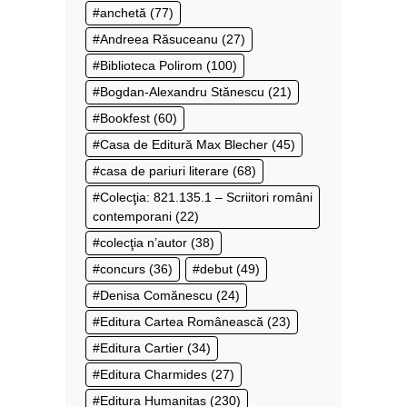
anchetă
(77)
Andreea Răsuceanu
(27)
Biblioteca Polirom
(100)
Bogdan-Alexandru Stănescu
(21)
Bookfest
(60)
Casa de Editură Max Blecher
(45)
casa de pariuri literare
(68)
Colecţia: 821.135.1 – Scriitori români
contemporani
(22)
colecţia n’autor
(38)
concurs
(36)
debut
(49)
Denisa Comănescu
(24)
Editura Cartea Românească
(23)
Editura Cartier
(34)
Editura Charmides
(27)
Editura Humanitas
(230)