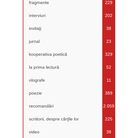
fragmente
229
interviuri
202
invitaţi
38
jurnal
23
kooperativa poetică
329
la prima lectură
52
olografe
11
poezie
389
recomandări
2.059
scriitorii, despre cărţile lor
225
video
38