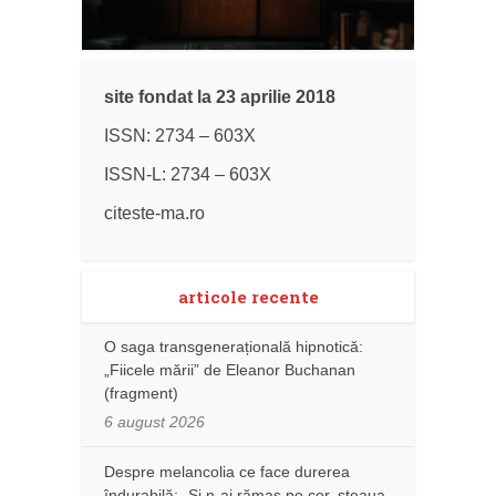
site fondat la 23 aprilie 2018
ISSN: 2734 – 603X
ISSN-L: 2734 – 603X
citeste-ma.ro
articole recente
O saga transgenerațională hipnotică:
„Fiicele mării” de Eleanor Buchanan
(fragment)
6 august 2026
Despre melancolia ce face durerea
îndurabilă: „Și n-ai rămas pe cer, steaua