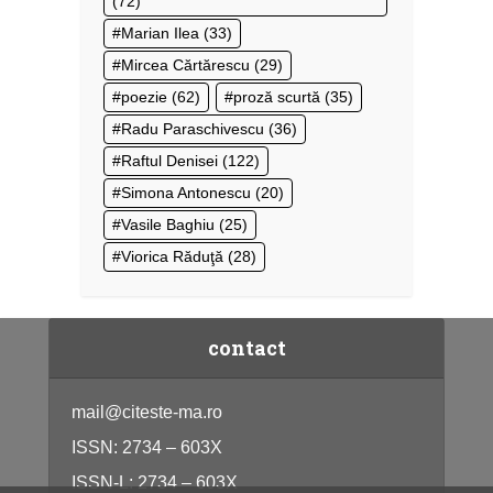
(72)
Marian Ilea
(33)
Mircea Cărtărescu
(29)
poezie
(62)
proză scurtă
(35)
Radu Paraschivescu
(36)
Raftul Denisei
(122)
Simona Antonescu
(20)
Vasile Baghiu
(25)
Viorica Răduţă
(28)
contact
mail@citeste-ma.ro
ISSN: 2734 – 603X
ISSN-L: 2734 – 603X