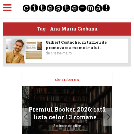
Tag - Ana Maria Ciobanu
Gilbert Costache, în turneu de
promovare a memoir-ului...
de
citeste-ma.ro
de interes
taj
Ang
Premiul Booker 2026: iată
ile
Buc
lista celor 13 romane...
3 minute de citire