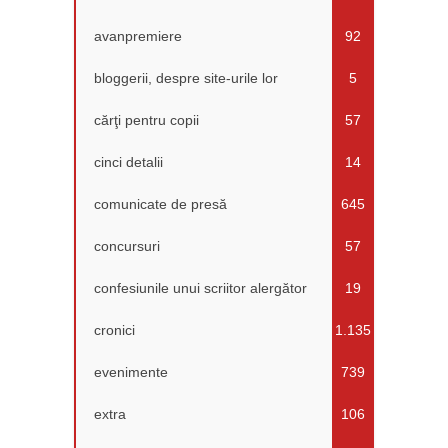
avanpremiere
92
bloggerii, despre site-urile lor
5
cărţi pentru copii
57
cinci detalii
14
comunicate de presă
645
concursuri
57
confesiunile unui scriitor alergător
19
cronici
1.135
evenimente
739
extra
106