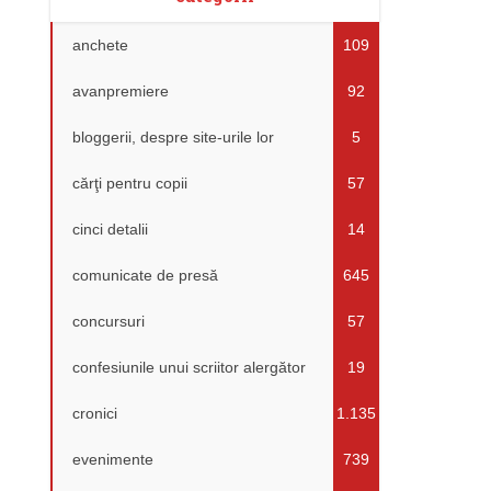
anchete
109
avanpremiere
92
bloggerii, despre site-urile lor
5
cărţi pentru copii
57
cinci detalii
14
comunicate de presă
645
concursuri
57
confesiunile unui scriitor alergător
19
cronici
1.135
evenimente
739