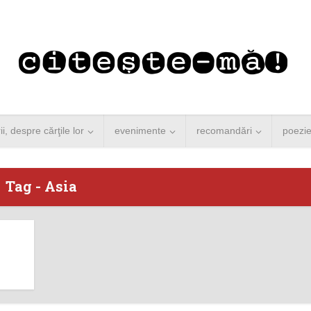
rii, despre cărţile lor
evenimente
recomandări
poezi
Tag - Asia
 Merkel vine la
Concurs de reportaj
ști. Lansare de
literar pentru noile
carte şi...
generații...
 minute de citire
3 minute de citire