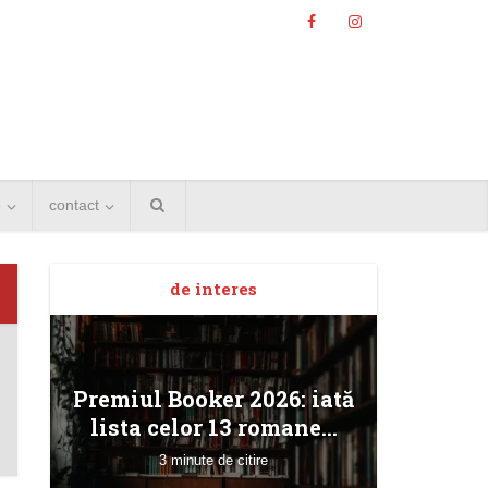
e
contact
de interes
Angela
Premiul Booker 2026: iată
Bucur
lista celor 13 romane...
3 minute de citire