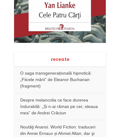
recente
O saga transgenerațională hipnotică:
„Fiicele mării” de Eleanor Buchanan
(fragment)
Despre melancolia ce face durerea
îndurabilă: „Și n-ai rămas pe cer, steaua
mea” de Andrei Crăciun
Noutăţi Anansi. World Fiction: traduceri
din Annie Ernaux și Ahmet Altan, dar şi