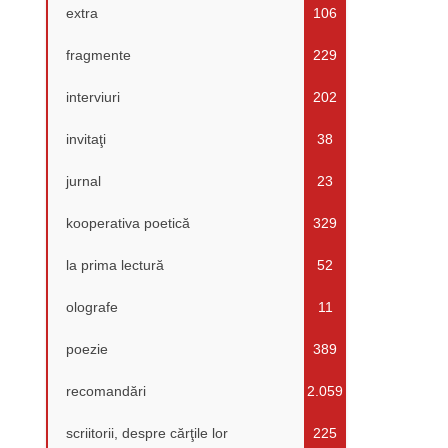
extra
106
fragmente
229
interviuri
202
invitaţi
38
jurnal
23
kooperativa poetică
329
la prima lectură
52
olografe
11
poezie
389
recomandări
2.059
scriitorii, despre cărţile lor
225