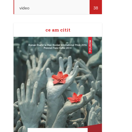
video
38
ce am citit