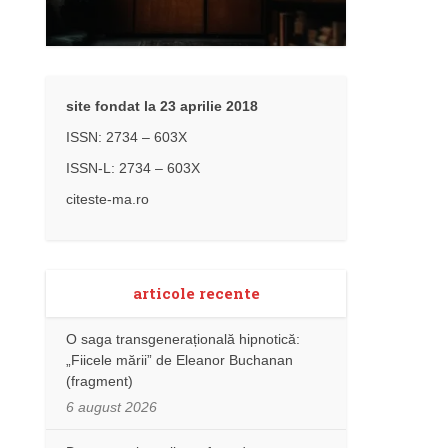
site fondat la 23 aprilie 2018
ISSN: 2734 – 603X
ISSN-L: 2734 – 603X
citeste-ma.ro
articole recente
O saga transgenerațională hipnotică:
„Fiicele mării” de Eleanor Buchanan
(fragment)
6 august 2026