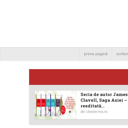
prima pagină
scriito
Seria de autor James
Angela
Clavell, Saga Asiei –
reeditată...
Bucure
de
citeste-ma.ro
4