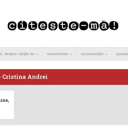
rii, despre cărţile lor
evenimente
recomandări
poezi
- Cristina Andrei
 Merkel vine la
Concurs de reportaj
mine,
ști. Lansare de
literar pentru noile
carte şi...
generații...
 minute de citire
3 minute de citire