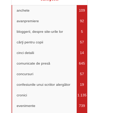
anchete
109
avanpremiere
92
bloggerii, despre site-urile lor
5
cărţi pentru copii
57
cinci detalii
14
comunicate de presă
645
concursuri
57
confesiunile unui scriitor alergător
19
cronici
1.135
evenimente
739