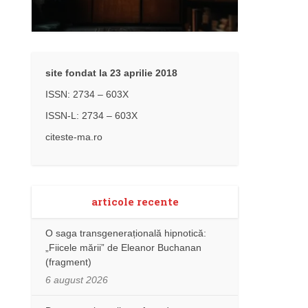
site fondat la 23 aprilie 2018
ISSN: 2734 – 603X
ISSN-L: 2734 – 603X
citeste-ma.ro
articole recente
O saga transgenerațională hipnotică:
„Fiicele mării” de Eleanor Buchanan
(fragment)
6 august 2026