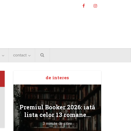
e
contact
de interes
Angela
Premiul Booker 2026: iată
Bucur
lista celor 13 romane...
3 minute de citire