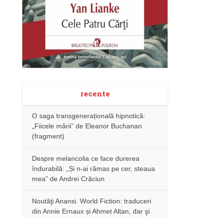
recente
O saga transgenerațională hipnotică:
„Fiicele mării” de Eleanor Buchanan
(fragment)
Despre melancolia ce face durerea
îndurabilă: „Și n-ai rămas pe cer, steaua
mea” de Andrei Crăciun
Noutăţi Anansi. World Fiction: traduceri
din Annie Ernaux și Ahmet Altan, dar şi