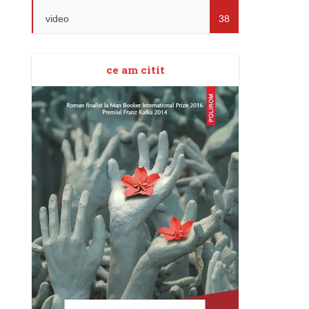
video
38
ce am citit