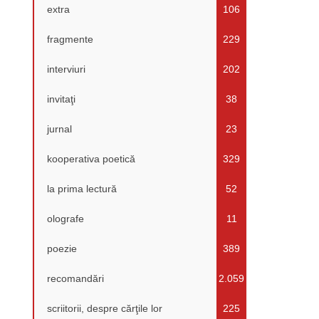
extra
106
fragmente
229
interviuri
202
invitaţi
38
jurnal
23
kooperativa poetică
329
la prima lectură
52
olografe
11
poezie
389
recomandări
2.059
scriitorii, despre cărţile lor
225