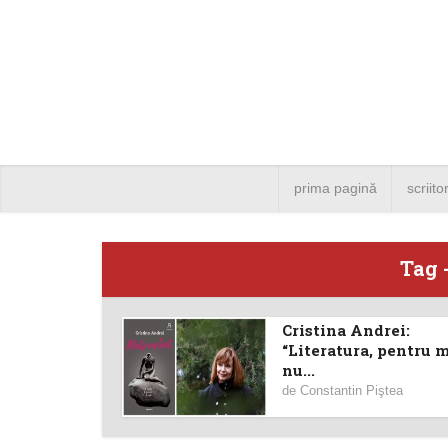
prima pagină
scriito
Tag 
Cristina Andrei:
Angela
“Literatura, pentru 
nu...
Bucure
de
Constantin Piştea
4