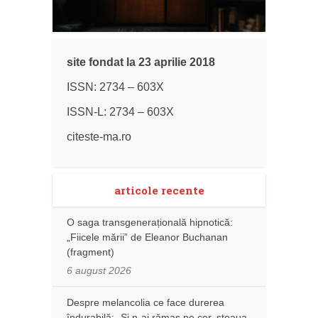
site fondat la 23 aprilie 2018
ISSN: 2734 – 603X
ISSN-L: 2734 – 603X
citeste-ma.ro
articole recente
O saga transgenerațională hipnotică:
„Fiicele mării” de Eleanor Buchanan
(fragment)
6 august 2026
Despre melancolia ce face durerea
îndurabilă: „Și n-ai rămas pe cer, steaua