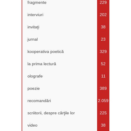
fragmente
229
interviuri
202
invitaţi
38
jurnal
23
kooperativa poetică
329
la prima lectură
52
olografe
11
poezie
389
recomandări
2.059
scriitorii, despre cărţile lor
225
video
38