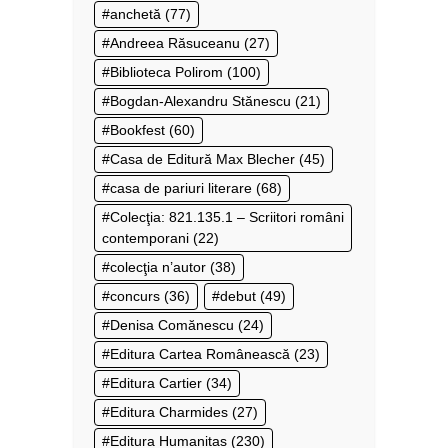
anchetă
(77)
Andreea Răsuceanu
(27)
Biblioteca Polirom
(100)
Bogdan-Alexandru Stănescu
(21)
Bookfest
(60)
Casa de Editură Max Blecher
(45)
casa de pariuri literare
(68)
Colecţia: 821.135.1 – Scriitori români
contemporani
(22)
colecţia n’autor
(38)
concurs
(36)
debut
(49)
Denisa Comănescu
(24)
Editura Cartea Românească
(23)
Editura Cartier
(34)
Editura Charmides
(27)
Editura Humanitas
(230)