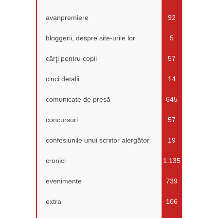
avanpremiere
92
bloggerii, despre site-urile lor
5
cărţi pentru copii
57
cinci detalii
14
comunicate de presă
645
concursuri
57
confesiunile unui scriitor alergător
19
cronici
1.135
evenimente
739
extra
106