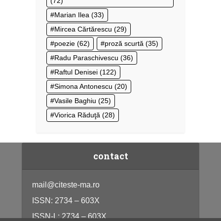
(72)
Marian Ilea
(33)
Mircea Cărtărescu
(29)
poezie
(62)
proză scurtă
(35)
Radu Paraschivescu
(36)
Raftul Denisei
(122)
Simona Antonescu
(20)
Vasile Baghiu
(25)
Viorica Răduţă
(28)
contact
mail@citeste-ma.ro
ISSN: 2734 – 603X
ISSN-L: 2734 – 603X