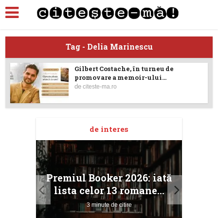
Tag - Delia Marinescu
Gilbert Costache, în turneu de
promovare a memoir-ului...
de
citeste-ma.ro
de interes
taj
Ang
Premiul Booker 2026: iată
ile
Buc
lista celor 13 romane...
3 minute de citire