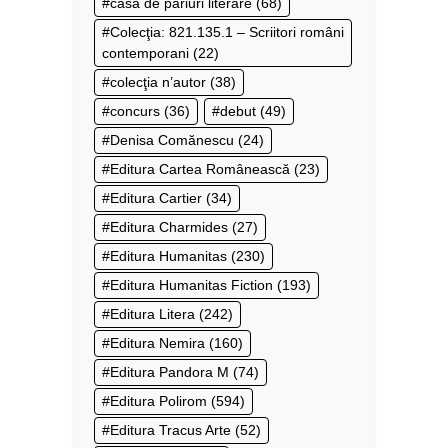
casa de pariuri literare
(68)
Colecţia: 821.135.1 – Scriitori români
contemporani
(22)
colecţia n’autor
(38)
concurs
(36)
debut
(49)
Denisa Comănescu
(24)
Editura Cartea Românească
(23)
Editura Cartier
(34)
Editura Charmides
(27)
Editura Humanitas
(230)
Editura Humanitas Fiction
(193)
Editura Litera
(242)
Editura Nemira
(160)
Editura Pandora M
(74)
Editura Polirom
(594)
Editura Tracus Arte
(52)