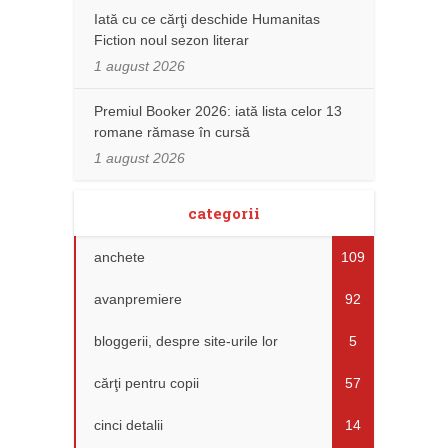
Iată cu ce cărţi deschide Humanitas
Fiction noul sezon literar
1 august 2026
Premiul Booker 2026: iată lista celor 13
romane rămase în cursă
1 august 2026
categorii
anchete
109
avanpremiere
92
bloggerii, despre site-urile lor
5
cărţi pentru copii
57
cinci detalii
14