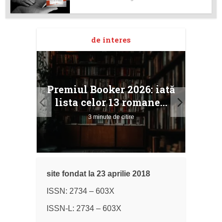
de interes
taj
Ang
Premiul Booker 2026: iată
ile
Buc
lista celor 13 romane...
3 minute de citire
site fondat la 23 aprilie 2018
ISSN: 2734 – 603X
ISSN-L: 2734 – 603X