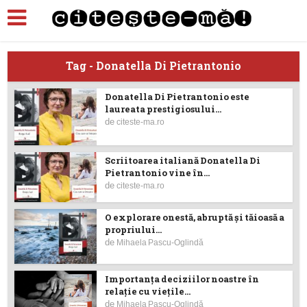
Tag - Donatella Di Pietrantonio
Donatella Di Pietrantonio este
laureata prestigiosului...
de
citeste-ma.ro
Scriitoarea italiană Donatella Di
Pietrantonio vine în...
de
citeste-ma.ro
O explorare onestă, abruptă și tăioasă a
propriului...
de
Mihaela Pascu-Oglindă
Importanţa deciziilor noastre în
relaţie cu vieţile...
de
Mihaela Pascu-Oglindă