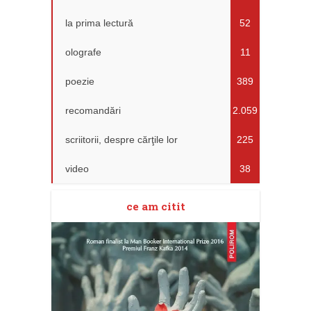
la prima lectură
52
olografe
11
poezie
389
recomandări
2.059
scriitorii, despre cărţile lor
225
video
38
ce am citit