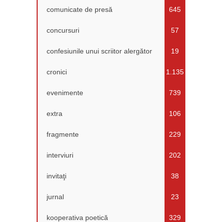
comunicate de presă
645
concursuri
57
confesiunile unui scriitor alergător
19
cronici
1.135
evenimente
739
extra
106
fragmente
229
interviuri
202
invitaţi
38
jurnal
23
kooperativa poetică
329