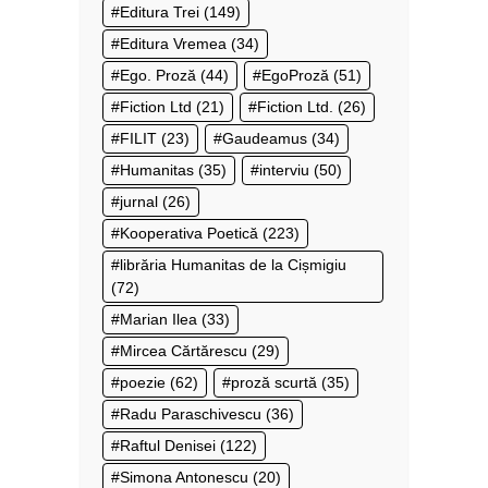
Editura Trei
(149)
Editura Vremea
(34)
Ego. Proză
(44)
EgoProză
(51)
Fiction Ltd
(21)
Fiction Ltd.
(26)
FILIT
(23)
Gaudeamus
(34)
Humanitas
(35)
interviu
(50)
jurnal
(26)
Kooperativa Poetică
(223)
librăria Humanitas de la Cișmigiu
(72)
Marian Ilea
(33)
Mircea Cărtărescu
(29)
poezie
(62)
proză scurtă
(35)
Radu Paraschivescu
(36)
Raftul Denisei
(122)
Simona Antonescu
(20)