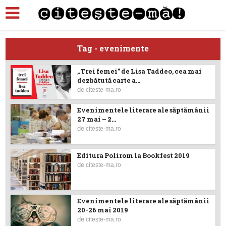
Tag - evenimente
„Trei femei” de Lisa Taddeo, cea mai
dezbătută carte a...
de
citeste-ma.ro
Evenimentele literare ale săptămânii
27 mai – 2...
de
citeste-ma.ro
Editura Polirom la Bookfest 2019
de
citeste-ma.ro
Evenimentele literare ale săptămânii
20-26 mai 2019
de
citeste-ma.ro