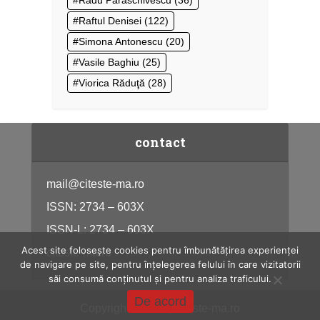
Radu Paraschivescu
(36)
Raftul Denisei
(122)
Simona Antonescu
(20)
Vasile Baghiu
(25)
Viorica Răduţă
(28)
contact
mail@citeste-ma.ro
ISSN: 2734 – 603X
ISSN-L: 2734 – 603X
Acest site folosește cookies pentru îmbunătățirea experienței
citeste-ma.ro
de navigare pe site, pentru înțelegerea felului în care vizitatorii
săi consumă conținutul și pentru analiza traficului.
De acord
Copyright © 2026, citeste-ma.ro