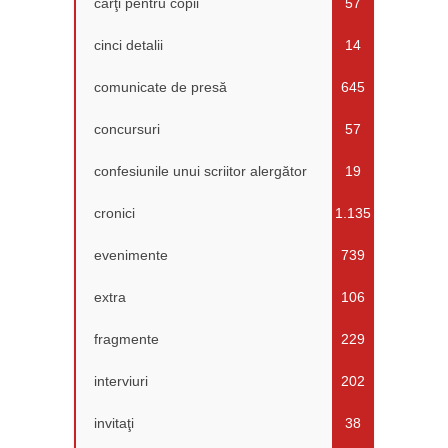
cărţi pentru copii
57
cinci detalii
14
comunicate de presă
645
concursuri
57
confesiunile unui scriitor alergător
19
cronici
1.135
evenimente
739
extra
106
fragmente
229
interviuri
202
invitaţi
38