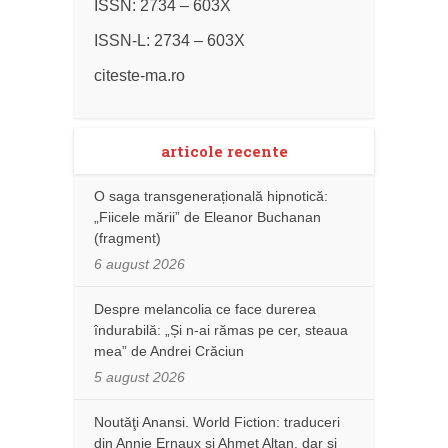
ISSN: 2734 – 603X
ISSN-L: 2734 – 603X
citeste-ma.ro
articole recente
O saga transgenerațională hipnotică:
„Fiicele mării” de Eleanor Buchanan
(fragment)
6 august 2026
Despre melancolia ce face durerea
îndurabilă: „Și n-ai rămas pe cer, steaua
mea” de Andrei Crăciun
5 august 2026
Noutăţi Anansi. World Fiction: traduceri
din Annie Ernaux și Ahmet Altan, dar şi