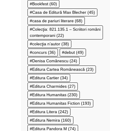
Bookfest
(60)
Casa de Editură Max Blecher
(45)
casa de pariuri literare
(68)
Colecţia: 821.135.1 – Scriitori români
contemporani
(22)
colecţia n’autor
(38)
concurs
(36)
debut
(49)
Denisa Comănescu
(24)
Editura Cartea Românească
(23)
Editura Cartier
(34)
Editura Charmides
(27)
Editura Humanitas
(230)
Editura Humanitas Fiction
(193)
Editura Litera
(242)
Editura Nemira
(160)
Editura Pandora M
(74)