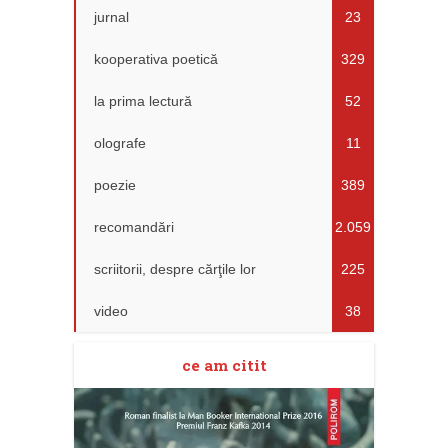
jurnal
23
kooperativa poetică
329
la prima lectură
52
olografe
11
poezie
389
recomandări
2.059
scriitorii, despre cărţile lor
225
video
38
ce am citit