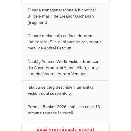
O saga transgenerațională hipnotică:
„Fiicele mării” de Eleanor Buchanan
(fragment)
Despre melancolia ce face durerea
îndurabilă: „Și n-ai rămas pe cer, steaua
mea” de Andrei Crăciun
Noutăţi Anansi. World Fiction: traduceri
din Annie Ernaux și Ahmet Altan, dar şi
surprinzătoarea Aurora Venturini
Iată cu ce cărţi deschide Humanitas
Fiction noul sezon literar
Premiul Booker 2026: iată lista celor 13
romane rămase în cursă
dacă vrei să susţii site-ul