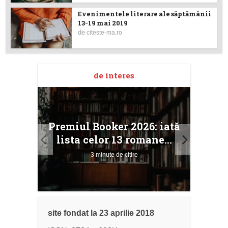
Evenimentele literare ale săptămânii
13-19 mai 2019
de
citeste-ma.ro
de interes
taj
Ang
Premiul Booker 2026: iată
ile
Buc
lista celor 13 romane...
3 minute de citire
site fondat la 23 aprilie 2018