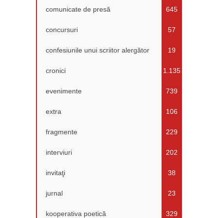
comunicate de presă
645
concursuri
57
confesiunile unui scriitor alergător
19
cronici
1.135
evenimente
739
extra
106
fragmente
229
interviuri
202
invitaţi
38
jurnal
23
kooperativa poetică
329