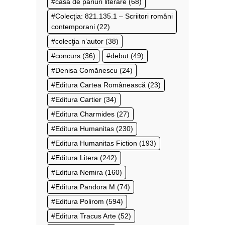
casa de pariuri literare
(68)
Colecţia: 821.135.1 – Scriitori români
contemporani
(22)
colecţia n’autor
(38)
concurs
(36)
debut
(49)
Denisa Comănescu
(24)
Editura Cartea Românească
(23)
Editura Cartier
(34)
Editura Charmides
(27)
Editura Humanitas
(230)
Editura Humanitas Fiction
(193)
Editura Litera
(242)
Editura Nemira
(160)
Editura Pandora M
(74)
Editura Polirom
(594)
Editura Tracus Arte
(52)