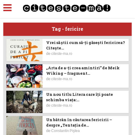
Tag - fericire
Vrei să ştii cum să-ţi găseşti fericirea?
Citeşte...
de
citeste-ma.ro
„Arta de a-ţi crea amintiri” de Meik
Wiking – fragment...
de
citeste-ma.ro
Un nou titlu Litera care îţi poate
schimba viaţa:...
de
citeste-ma.ro
Un bătrân în căutarea fericirii –
despre „Tentaţia de...
de
Constantin Piştea