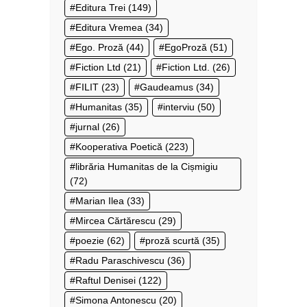
Editura Trei
(149)
Editura Vremea
(34)
Ego. Proză
(44)
EgoProză
(51)
Fiction Ltd
(21)
Fiction Ltd.
(26)
FILIT
(23)
Gaudeamus
(34)
Humanitas
(35)
interviu
(50)
jurnal
(26)
Kooperativa Poetică
(223)
librăria Humanitas de la Cișmigiu
(72)
Marian Ilea
(33)
Mircea Cărtărescu
(29)
poezie
(62)
proză scurtă
(35)
Radu Paraschivescu
(36)
Raftul Denisei
(122)
Simona Antonescu
(20)