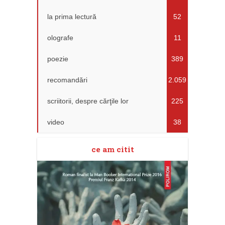
la prima lectură
52
olografe
11
poezie
389
recomandări
2.059
scriitorii, despre cărţile lor
225
video
38
ce am citit