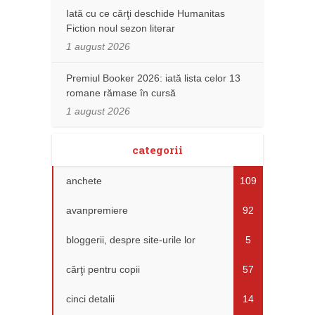
Iată cu ce cărţi deschide Humanitas
Fiction noul sezon literar
1 august 2026
Premiul Booker 2026: iată lista celor 13
romane rămase în cursă
1 august 2026
categorii
anchete
109
avanpremiere
92
bloggerii, despre site-urile lor
5
cărţi pentru copii
57
cinci detalii
14