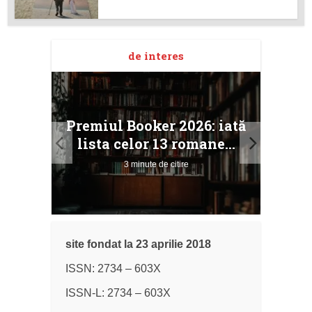
de interes
taj
Ang
Premiul Booker 2026: iată
ile
Buc
lista celor 13 romane...
3 minute de citire
site fondat la 23 aprilie 2018
ISSN: 2734 – 603X
ISSN-L: 2734 – 603X