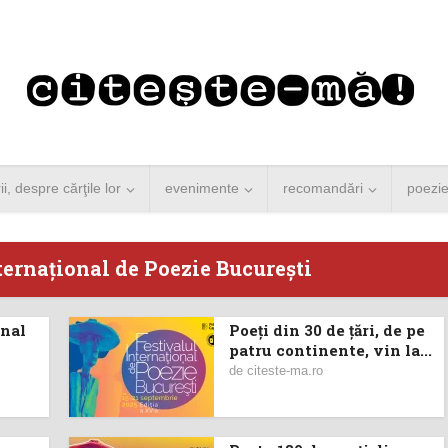
rii, despre cărţile lor
evenimente
recomandări
poezi
ternaţional de Poezie Bucureşti
onal
Poeți din 30 de țări, de pe
 Merkel vine la
Concurs de reportaj
patru continente, vin la...
de
citeste-ma.ro
ști. Lansare de
literar pentru noile
carte şi...
generații...
 minute de citire
3 minute de citire