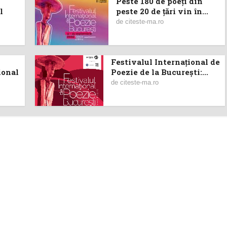
Peste 180 de poeți din
l
peste 20 de țări vin în...
de
citeste-ma.ro
Festivalul Internațional de
ional
Poezie de la București:...
de
citeste-ma.ro