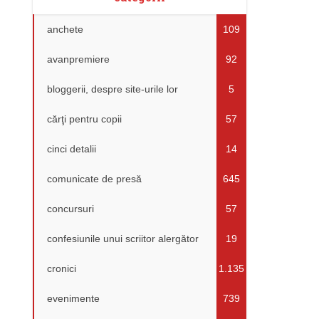
anchete
109
avanpremiere
92
bloggerii, despre site-urile lor
5
cărţi pentru copii
57
cinci detalii
14
comunicate de presă
645
concursuri
57
confesiunile unui scriitor alergător
19
cronici
1.135
evenimente
739