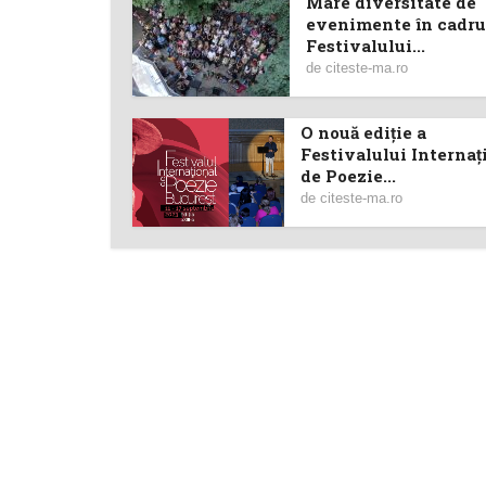
Mare diversitate de
evenimente în cadru
Festivalului...
de
citeste-ma.ro
O nouă ediţie a
Festivalului Internaţ
de Poezie...
de
citeste-ma.ro