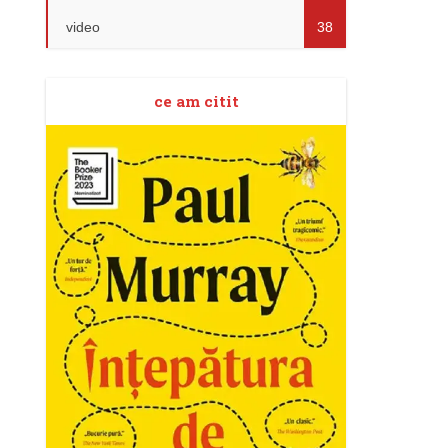
video
38
ce am citit