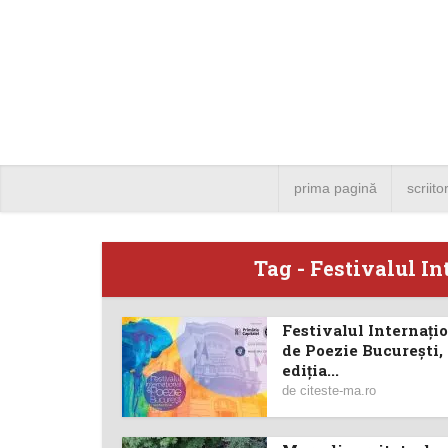
prima pagină
scriito
Tag - Festivalul In
Festivalul Internați
Angela
de Poezie București,
ediția...
Bucure
de
citeste-ma.ro
4