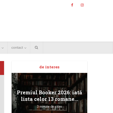
e
contact
de interes
Angela
Premiul Booker 2026: iată
Bucur
lista celor 13 romane...
3 minute de citire