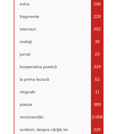
extra
106
fragmente
228
interviuri
202
invitaţi
38
jurnal
23
kooperativa poetică
329
la prima lectură
52
olografe
11
poezie
389
recomandări
2.058
scriitorii, despre cărţile lor
225