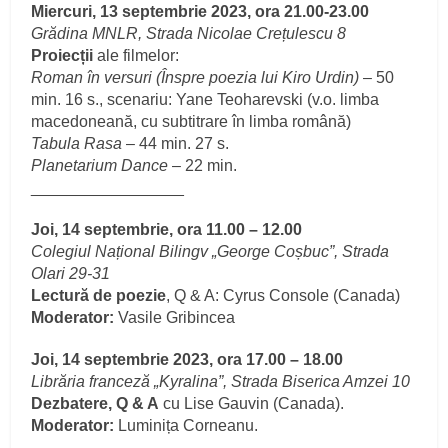
Miercuri, 13 septembrie 2023, ora 21.00-23.00
Grădina MNLR, Strada Nicolae Crețulescu 8
Proiecții
ale filmelor:
Roman în versuri (Înspre poezia lui Kiro Urdin)
– 50
min. 16 s., scenariu: Yane Teoharevski (v.o. limba
macedoneană, cu subtitrare în limba română)
Tabula Rasa
– 44 min. 27 s.
Planetarium Dance
– 22 min.
_________________
Joi, 14 septembrie, ora 11.00 – 12.00
Colegiul Național Bilingv „George Coșbuc”, Strada
Olari 29-31
Lectură de poezie
, Q & A: Cyrus Console (Canada)
Moderator:
Vasile Gribincea
Joi, 14 septembrie 2023, ora 17.00 – 18.00
Librăria franceză „Kyralina”, Strada Biserica Amzei 10
Dezbatere, Q & A
cu Lise Gauvin (Canada).
Moderator:
Luminița Corneanu.