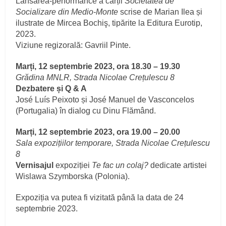
Lansarea-performance a cărții
Societatea de
Socializare din Medio-Monte
scrise de Marian Ilea și
ilustrate de Mircea Bochiş, tipărite la Editura Eurotip,
2023.
Viziune regizorală: Gavriil Pinte.
Marți, 12 septembrie 2023, ora 18.30 – 19.30
Grădina MNLR, Strada Nicolae Crețulescu 8
Dezbatere și Q & A
José Luís Peixoto și José Manuel de Vasconcelos
(Portugalia) în dialog cu Dinu Flămând.
Marți, 12 septembrie 2023, ora 19.00 – 20.00
Sala expozițiilor temporare, Strada Nicolae Crețulescu
8
Vernisajul
expoziției
Te fac un colaj?
dedicate artistei
Wislawa Szymborska (Polonia).
Expoziția va putea fi vizitată până la data de 24
septembrie 2023.