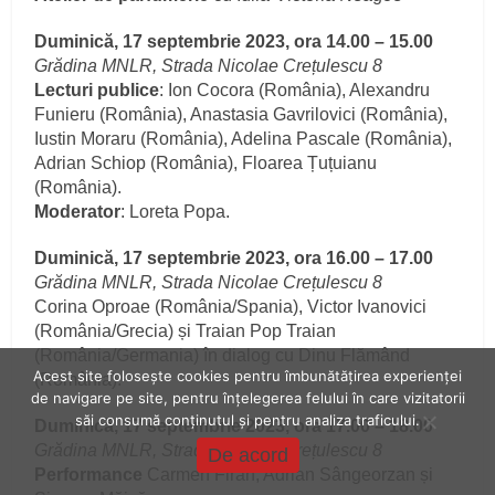
Duminică, 17 septembrie 2023, ora 14.00 – 15.00
Grădina MNLR, Strada Nicolae Crețulescu 8
Lecturi publice
: Ion Cocora (România), Alexandru
Funieru (România), Anastasia Gavrilovici (România),
Iustin Moraru (România), Adelina Pascale (România),
Adrian Schiop (România), Floarea Țuțuianu
(România).
Moderator
: Loreta Popa.
Duminică, 17 septembrie 2023, ora 16.00 – 17.00
Grădina MNLR, Strada Nicolae Crețulescu 8
Corina Oproae (România/Spania), Victor Ivanovici
(România/Grecia) și Traian Pop Traian
(România/Germania) în dialog cu Dinu Flămând
Acest site folosește cookies pentru îmbunătățirea experienței
(România).
de navigare pe site, pentru înțelegerea felului în care vizitatorii
săi consumă conținutul și pentru analiza traficului.
Duminică, 17 septembrie 2023, ora 17.00 – 18.00
Grădina MNLR, Strada Nicolae Crețulescu 8
De acord
Performance
Carmen Firan, Adrian Sângeorzan și