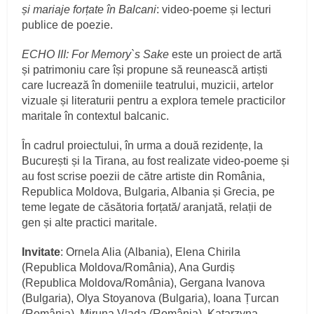
și mariaje forțate în Balcani
: video-poeme și lecturi
publice de poezie.
ECHO III:
For Memory`s Sake
este un proiect de artă
și patrimoniu care își propune să reunească artiști
care lucrează în domeniile teatrului, muzicii, artelor
vizuale și literaturii pentru a explora temele practicilor
maritale în contextul balcanic.
În cadrul proiectului, în urma a două rezidențe, la
București și la Tirana, au fost realizate video-poeme și
au fost scrise poezii de către artiste din România,
Republica Moldova, Bulgaria, Albania și Grecia, pe
teme legate de căsătoria forțată/ aranjată, relații de
gen și alte practici maritale.
Invitate
: Ornela Alia (Albania), Elena Chirila
(Republica Moldova/România), Ana Gurdiș
(Republica Moldova/România), Gergana Ivanova
(Bulgaria), Olya Stoyanova (Bulgaria), Ioana Țurcan
(România), Miruna Vlada (România), Katarzyna