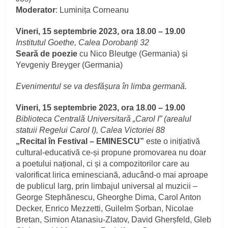
Moderator
: Luminița Corneanu
Vineri, 15 septembrie 2023, ora 18.00 – 19.00
Institutul Goethe, Calea Dorobanți 32
Seară de poezie
cu Nico Bleutge (Germania) și
Yevgeniy Breyger (Germania)
Evenimentul se va desfășura în limba germană.
Vineri, 15 septembrie 2023, ora 18.00 – 19.00
Biblioteca Centrală Universitară „Carol I” (arealul
statuii Regelui Carol I), Calea Victoriei 88
„Recital în Festival – EMINESCU”
este o inițiativă
cultural-educativă ce-și propune promovarea nu doar
a poetului național, ci și a compozitorilor care au
valorificat lirica eminesciană, aducând-o mai aproape
de publicul larg, prin limbajul universal al muzicii –
George Stephănescu, Gheorghe Dima, Carol Anton
Decker, Enrico Mezzetti, Guilelm Șorban, Nicolae
Bretan, Simion Atanasiu-Zlatov, David Gherșfeld, Gleb