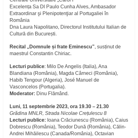
Excelența Sa Dl Paulo Cunha Alves, Ambasador
Extraordinar şi Plenipotenţiar al Portugaliei în
România
Dna Laura Napolitano, Directorul Institutului Italian de
Cultură din București.
Recital „Domnule și frate Eminescu”
, susținut de
maestrul Constantin Chiriac.
Lecturi publice
: Milo De Angelis (Italia), Ana
Blandiana (România), Magda Cârneci (România),
Habib Tengour (Algeria), José Manuel de
Vasconcelos (Portugalia).
Moderator:
Dinu Flămând.
Luni, 11 septembrie 2023, ora 19.30 – 21.30
Grădina MNLR, Strada Nicolae Crețulescu 8
Lecturi publice:
Ioana Crăciunescu (România), Caius
Dobrescu (România), Teodor Dună (România), Călin-
Andrei Mihăilescu (Canada/România), Octavian