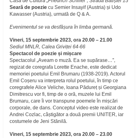
Casa de Cultură „Friedrich Schiller”, Strada Batiștei 15
Seară de poezie
cu Semier Insayif (Austria) și Udo
Kawasser (Austria), urmată de Q & A.
Evenimentul se va desfășura în limba germană.
Vineri, 15 septembrie 2023, ora 20.00 – 21.00
Sediul MNLR, Calea Griviței 64-66
Spectacol de poezie și mișcare
Spectacolul „Aveam o muză. Ea se supărase…”,
regizat de coregrafa Lorette Enache, este dedicat
memoriei poetului Emil Brumaru (1938-2019). Actorul
Emil Coșeru va interpreta rolul poetului, în timp ce
coregrafele Alice Veliche, Ioana Pădureț și Georgiana
Dimitrescu vor fi, timp de o oră, muzele lui Emil
Brumaru, care îi vor transpune poemele în mișcări
corporale, de dans. Conceptul video este realizat de
Andrei Cozlac, câștigător a două premii UNITER, iar
costumele de Jeni Stănilă.
Vineri, 15 septembrie 2023, ora 20.00 – 23.00