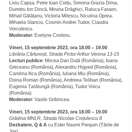
Liviu Capșa, Petre Ioan Crețu, Simona-Grazia Dima,
Dumitru Ion Dincă, Miruna Drăghici, Raluca Faraon,
Mihail Gălățanu, Victoria Milescu, Niculina Oprea,
Mihaela Stanciu, Cosmin Andrei Tudor, Claudia
Voiculescu.
Moderator
: Evelyne Croitoru.
Vineri, 15 septembrie 2023, ora 18.00 – 19.00
Librăria Cărturești, Strada Pictor Arthur Verona 13-15
Lecturi publice
: Mircea Dan Duță (România), Ioana
Greceanu (România), Alexandru Higyed (România),
Carolina Ilica (România), Iuliana Miu (România),
Doina Roman (România), Andreea Teliban (România),
Eugenia Țarălungă (România), Tudor Voicu
(România).
Moderator
: Vasile Gribincea.
Vineri, 15 septembrie 2023, ora 18.00 – 19.00
Grădina MNLR, Strada Nicolae Crețulescu 8
Dezbatere, Q & A
cu Ester Naomi Perquin (Țările de
Jos)