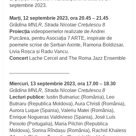
septembrie 2023.
Marți, 12 septembrie 2023, ora 20.45 – 21.45
Grădina MNLR, Strada Nicolae Crețulescu 8
Proiecția
videopoemelor realizate de Andrei
Purcărea, pentru Asociația 7 ARTE, inspirate de
poemele scrise de Șerban Axinte, Ramona Boldizsar,
Livia Roșca și Radu Vancu.
Concert
Lache Cercel and The Roma Jazz Ensemble
______________________
Miercuri, 13 septembrie 2023, ora 17.00 – 18.30
Grădina MNLR, Strada Nicolae Crețulescu 8
Lecturi publice:
Iustin Butnariuc (România), Leo
Butnaru (Republica Moldova), Aura Christi (România),
Aurora Luque (Spania), Valeriu Matei (România),
Enrique Nogueras Valdivieso (Spania), José Luís
Peixoto (Portugalia), Maria Pilchin (Republica
Moldova), Sorina Rîndașu (România), Rachid Khaless