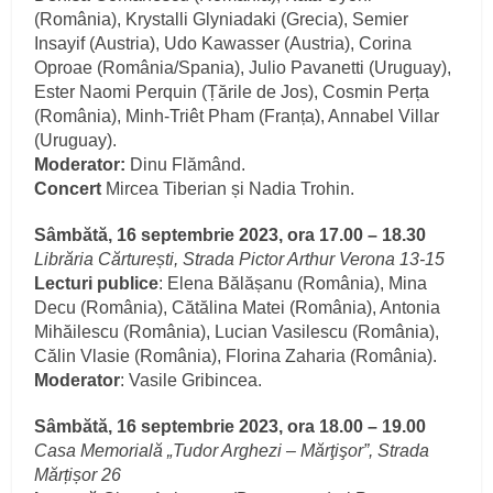
(România), Krystalli Glyniadaki (Grecia), Semier
Insayif (Austria), Udo Kawasser (Austria), Corina
Oproae (România/Spania), Julio Pavanetti (Uruguay),
Ester Naomi Perquin (Țările de Jos), Cosmin Perța
(România), Minh-Triêt Pham (Franța), Annabel Villar
(Uruguay).
Moderator:
Dinu Flămând.
Concert
Mircea Tiberian și Nadia Trohin.
Sâmbătă, 16 septembrie 2023, ora 17.00 – 18.30
Librăria Cărturești, Strada Pictor Arthur Verona 13-15
Lecturi publice
: Elena Bălășanu (România), Mina
Decu (România), Cătălina Matei (România), Antonia
Mihăilescu (România), Lucian Vasilescu (România),
Călin Vlasie (România), Florina Zaharia (România).
Moderator
: Vasile Gribincea.
Sâmbătă, 16 septembrie 2023, ora 18.00 – 19.00
Casa Memorială „Tudor Arghezi – Mărţişor”, Strada
Mărțișor 26