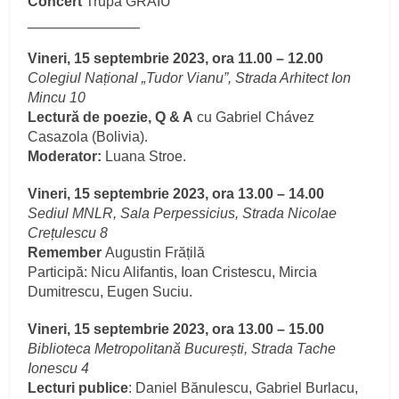
Concert
Trupa GRAIU
______________
Vineri, 15 septembrie 2023, ora 11.00 – 12.00
Colegiul Național „Tudor Vianu”, Strada Arhitect Ion
Mincu 10
Lectură de poezie, Q & A
cu Gabriel Chávez
Casazola (Bolivia).
Moderator:
Luana Stroe.
Vineri, 15 septembrie 2023, ora 13.00 – 14.00
Sediul MNLR, Sala Perpessicius, Strada Nicolae
Crețulescu 8
Remember
Augustin Frățilă
Participă: Nicu Alifantis, Ioan Cristescu, Mircia
Dumitrescu, Eugen Suciu.
Vineri, 15 septembrie 2023, ora 13.00 – 15.00
Biblioteca Metropolitană București, Strada Tache
Ionescu 4
Lecturi publice
: Daniel Bănulescu, Gabriel Burlacu,