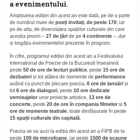
a evenimentului.
Amploarea ediției din acest an este dată, pe de o parte
de numărul mare de
poeți invitați, de peste 170
, iar
pe de alta, de diversitatea spațiilor culturale din care
aceștia provin –
27 de țări
de pe
4 continente
–, dar
și bogăția evenimentelor prezente în program.
În cifre, programul ediției din acest an a Festivalului
Internațional de Poezie de la București înseamnă
peste
50 de ore de lecturi publice
, peste
15 ore de
dezbateri
și tot atâtea de momente de
performance
având ca punct de plecare poezia,
6 ore de lansări
și
tot
6 ore de dialoguri
, peste
10 ore dedicate
vernisajelor
unor proiecte artistice,
13 ore de
concerte
, peste
20 de ore în compania filmelor
și
5
ore de momente teatrale
, toate desfășurate în peste
15 spații culturale din capitală
.
Poezia se va auzi la ediția din acest an a FIPB de la
peste
100 de microfoane
, iar peste
1500 de scaune