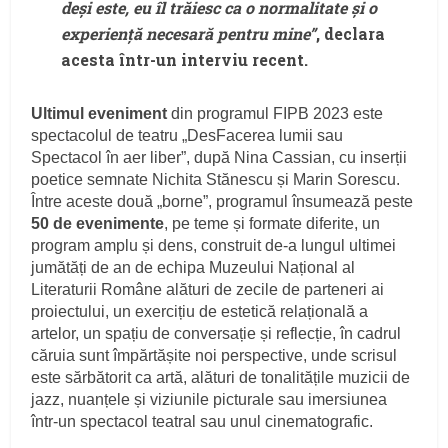
deși este, eu îl trăiesc ca o normalitate și o
experiență necesară pentru mine
”
, declara
acesta într-un interviu recent.
Ultimul eveniment
din programul FIPB 2023 este
spectacolul de teatru „DesFacerea lumii sau
Spectacol în aer liber”, după Nina Cassian, cu inserții
poetice semnate Nichita Stănescu și Marin Sorescu.
Între aceste două „borne”, programul însumează peste
50 de evenimente
, pe teme și formate diferite, un
program amplu și dens, construit de-a lungul ultimei
jumătăți de an de echipa Muzeului Național al
Literaturii Române alături de zecile de parteneri ai
proiectului, un exercițiu de estetică relațională a
artelor, un spațiu de conversație și reflecție, în cadrul
căruia sunt împărtășite noi perspective, unde scrisul
este sărbătorit ca artă, alături de tonalitățile muzicii de
jazz, nuanțele și viziunile picturale sau imersiunea
într-un spectacol teatral sau unul cinematografic.