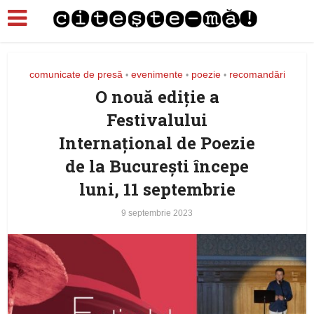
comunicate de presă
evenimente
poezie
recomandări
•
•
•
O nouă ediţie a
Festivalului
Internaţional de Poezie
de la Bucureşti începe
luni, 11 septembrie
9 septembrie 2023