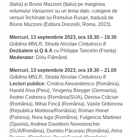
(Italia) și Bruno Mazzoni (Italia) pe marginea
volumului
Variazioni su un tema dato
, culegere de
versuri închinate lui Romulus Rusan, tradusă de
Bruno Mazzoni (Editura Donzelli, Roma, 2023).
Miercuri, 13 septembrie 2023, ora 18.30 – 19.30
Grădina MNLR, Strada Nicolae Crețulescu 8
Dezbatere și Q & A
cu Philippe Tancelin (Franța)
Moderator
: Dinu Flămând.
Miercuri, 13 septembrie 2023, ora 19.30 – 21.00
Grădina MNLR, Strada Nicolae Crețulescu 8
Lecturi publice:
Cristina Alexandrescu (România),
Harold Alva (Peru), Yevgeniy Breyger (Germania),
Andrei Codrescu (România/SUA), Denisa Crăciun
(România), Mihai Firică (România), Vasile Gribincea
(Republica Moldova/România), Roman Honet
(Polonia), Nora Iuga (România), Fulgencio Martinez
(Spania), Andrew Davidson Novosivschei
(SUA/România), Dumitru Păcuraru (România), Alina