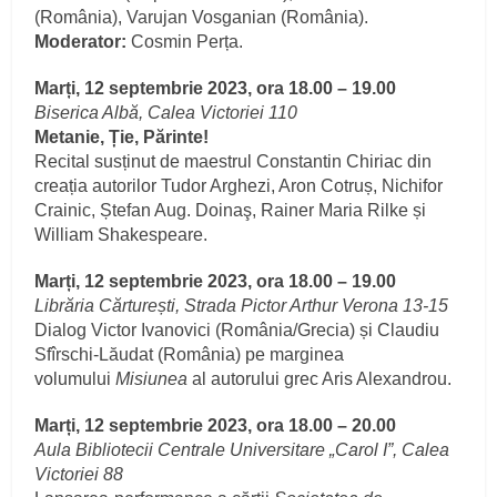
(România), Varujan Vosganian (România).
Moderator:
Cosmin Perța.
Marți, 12 septembrie 2023, ora 18.00 – 19.00
Biserica Albă, Calea Victoriei 110
Metanie, Ție, Părinte!
Recital susținut de maestrul Constantin Chiriac din
creația autorilor Tudor Arghezi, Aron Cotruș, Nichifor
Crainic, Ștefan Aug. Doinaş, Rainer Maria Rilke și
William Shakespeare.
Marți, 12 septembrie 2023, ora 18.00 – 19.00
Librăria Cărturești, Strada Pictor Arthur Verona 13-15
Dialog Victor Ivanovici (România/Grecia) și Claudiu
Sfîrschi-Lăudat (România) pe marginea
volumului
Misiunea
al autorului grec Aris Alexandrou.
Marți, 12 septembrie 2023, ora 18.00 – 20.00
Aula Bibliotecii Centrale Universitare „Carol I”, Calea
Victoriei 88