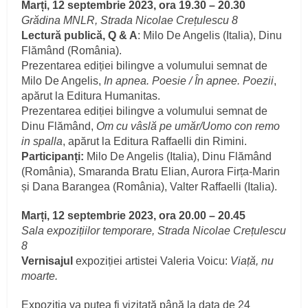
Marți, 12 septembrie 2023, ora 19.30 – 20.30
Grădina MNLR, Strada Nicolae Crețulescu 8
Lectură publică, Q & A
: Milo De Angelis (Italia), Dinu
Flămând (România).
Prezentarea ediției bilingve a volumului semnat de
Milo De Angelis,
In apnea. Poesie / În apnee. Poezii
,
apărut la Editura Humanitas.
Prezentarea ediției bilingve a volumului semnat de
Dinu Flămând,
Om cu vâslă pe umăr/Uomo con remo
in spalla
, apărut la Editura Raffaelli din Rimini.
Participanți:
Milo De Angelis (Italia), Dinu Flămând
(România), Smaranda Bratu Elian, Aurora Firța-Marin
și Dana Barangea (România), Valter Raffaelli (Italia).
Marți, 12 septembrie 2023, ora 20.00 – 20.45
Sala expozițiilor temporare, Strada Nicolae Crețulescu
8
Vernisajul
expoziției artistei Valeria Voicu:
Viață, nu
moarte.
Expoziția va putea fi vizitată până la data de 24