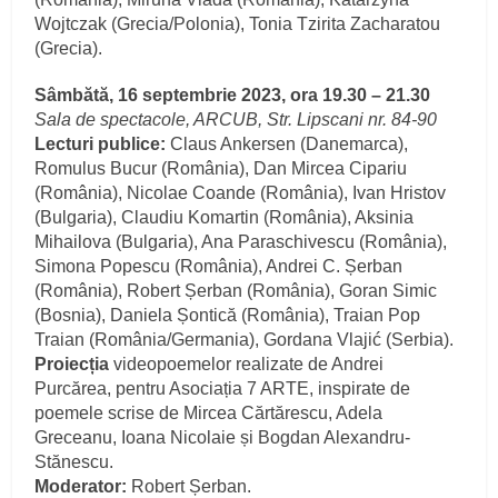
Wojtczak (Grecia/Polonia), Tonia Tzirita Zacharatou
(Grecia).
Sâmbătă, 16 septembrie 2023, ora 19.30 – 21.30
Sala de spectacole, ARCUB, Str. Lipscani nr. 84-90
Lecturi publice:
Claus Ankersen (Danemarca),
Romulus Bucur (România), Dan Mircea Cipariu
(România), Nicolae Coande (România), Ivan Hristov
(Bulgaria), Claudiu Komartin (România), Aksinia
Mihailova (Bulgaria), Ana Paraschivescu (România),
Simona Popescu (România), Andrei C. Șerban
(România), Robert Șerban (România), Goran Simic
(Bosnia), Daniela Șontică (România), Traian Pop
Traian (România/Germania), Gordana Vlajić (Serbia).
Proiecția
videopoemelor realizate de Andrei
Purcărea, pentru Asociația 7 ARTE, inspirate de
poemele scrise de Mircea Cărtărescu, Adela
Greceanu, Ioana Nicolaie și Bogdan Alexandru-
Stănescu.
Moderator:
Robert Șerban.