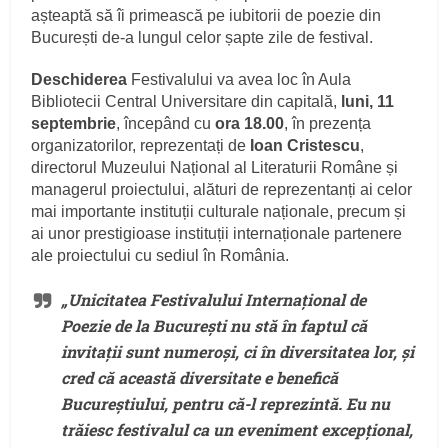
așteaptă să îi primească pe iubitorii de poezie din
București de-a lungul celor șapte zile de festival.
Deschiderea
Festivalului va avea loc în Aula
Bibliotecii Central Universitare din capitală,
luni, 11
septembrie
, începând cu
ora 18.00
, în prezența
organizatorilor, reprezentați de
Ioan Cristescu
,
directorul Muzeului Național al Literaturii Române și
managerul proiectului, alături de reprezentanți ai celor
mai importante instituții culturale naționale, precum și
ai unor prestigioase instituții internaționale partenere
ale proiectului cu sediul în România.
„Unicitatea Festivalului Internațional de
Poezie de la București nu stă în faptul că
invitații sunt numeroși, ci în diversitatea lor, și
cred că această diversitate e benefică
Bucureștiului
, pentru că-l reprezintă.
Eu nu
trăiesc festivalul ca un eveniment excepțional,