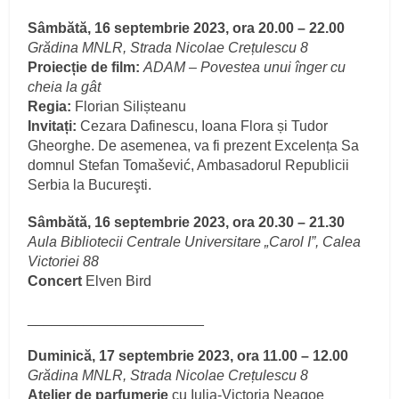
Sâmbătă, 16 septembrie 2023, ora 20.00 – 22.00
Grădina MNLR, Strada Nicolae Crețulescu 8
Proiecție de film:
ADAM – Povestea unui înger cu
cheia la gât
Regia:
Florian Silișteanu
Invitați:
Cezara Dafinescu, Ioana Flora și Tudor
Gheorghe. De asemenea, va fi prezent Excelența Sa
domnul Stefan Tomašević, Ambasadorul Republicii
Serbia la Bucureşti.
Sâmbătă, 16 septembrie 2023, ora 20.30 – 21.30
Aula Bibliotecii Centrale Universitare „Carol I”, Calea
Victoriei 88
Concert
Elven Bird
______________________
Duminică, 17 septembrie 2023, ora 11.00 – 12.00
Grădina MNLR, Strada Nicolae Crețulescu 8
Atelier de parfumerie
cu Iulia-Victoria Neagoe