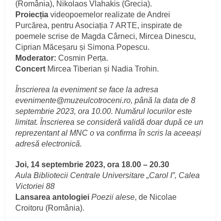
(România), Nikolaos Vlahakis (Grecia).
Proiecția
videopoemelor realizate de Andrei
Purcărea, pentru Asociația 7 ARTE, inspirate de
poemele scrise de Magda Cârneci, Mircea Dinescu,
Ciprian Măceșaru și Simona Popescu.
Moderator:
Cosmin Perța.
Concert
Mircea Tiberian și Nadia Trohin.
Înscrierea la eveniment se face la adresa
evenimente@muzeulcotroceni.ro, până la data de 8
septembrie 2023, ora 10.00. Numărul locurilor este
limitat. Înscrierea se consideră validă doar după ce un
reprezentant al MNC o va confirma în scris la aceeași
adresă electronică.
Joi, 14 septembrie 2023, ora 18.00 – 20.30
Aula Bibliotecii Centrale Universitare „Carol I”, Calea
Victoriei 88
Lansarea antologiei
Poezii alese
, de Nicolae
Croitoru (România).