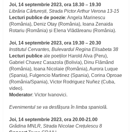
Joi, 14 septembrie 2023, ora 18.30 – 19.30
Librăria Cărturești, Strada Pictor Arthur Verona 13-15
Lecturi publice de poezie
: Angela Marinescu
(România), Deniz Otay (România), Ioana Zenaida
Rotariu (România) și Elena Vlădăreanu (România).
Joi, 14 septembrie 2023, ora 19.30 – 20.30
Institutul Cervantes, Bulevardul Regina Elisabeta 38
Lecturi publice
ale poeților Harold Alva (Peru),
Gabriel Chavez Casazola (Bolivia), Dinu Flămând
(România), Ioana Nicolaie (România), Aurora Luque
(Spania), Fulgencio Martinez (Spania), Corina Oproae
(România/Spania), Victor Rodriguez Nuñez (Cuba,
video).
Moderator
: Victor Ivanovici.
Evenimentul se va desfășura în limba spaniolă.
Joi, 14 septembrie 2023, ora 20.00-21.00
Grădina MNLR, Strada Nicolae Crețulescu 8