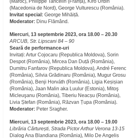
(Maroc), Philippe Tancelin (Franța), Kiro Urdin
(Macedonia de Nord), George Vulturescu (România).
Invitat special:
George Mihăiță.
Moderator:
Dinu Flămând.
Miercuri, 13 septembrie 2023, ora 18.00 – 20.30
ARCUB, Str. Lipscani 84 – 90
Seară de performance-uri
Invitați: Artur Cojocaru (Republica Moldova), Sorin
Despot (România), Mircea Dan Duță (România),
Dumitru Fanfarov (Republica Moldova), André Ferenc
(România), Silvia Grădinaru (România), Mugur Grosu
(România), Benji Horváth (România), Ligia Keșișian
(România), Jaan Malin aka Luulur (Estonia), Mitoş
Micleuşanu (România), Tiberiu Neacșu (România),
Livia Ștefan (România), Răzvan Țupa (România).
Moderator:
Peter Sragher.
Miercuri, 13 septembrie 2023, ora 18.00 – 19.00
Librăria Cărturești, Strada Pictor Arthur Verona 13-15
Dialog Ana Blandiana (România), Milo De Angelis