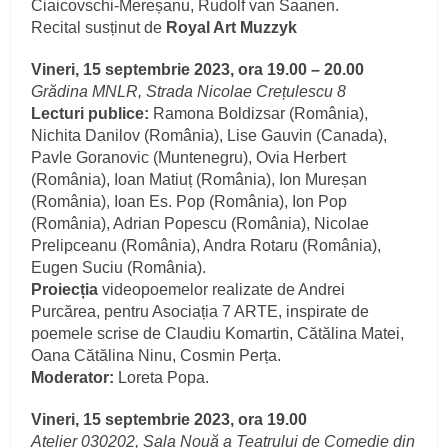
Ciaicovschi-Mereșanu, Rudolf van Saanen.
Recital susținut de
Royal Art Muzzyk
Vineri, 15 septembrie 2023, ora 19.00 – 20.00
Grădina MNLR, Strada Nicolae Crețulescu 8
Lecturi publice:
Ramona Boldizsar (România),
Nichita Danilov (România), Lise Gauvin (Canada),
Pavle Goranovic (Muntenegru), Ovia Herbert
(România), Ioan Matiuț (România), Ion Mureșan
(România), Ioan Es. Pop (România), Ion Pop
(România), Adrian Popescu (România), Nicolae
Prelipceanu (România), Andra Rotaru (România),
Eugen Suciu (România).
Proiecția
videopoemelor realizate de Andrei
Purcărea, pentru Asociația 7 ARTE, inspirate de
poemele scrise de Claudiu Komartin, Cătălina Matei,
Oana Cătălina Ninu, Cosmin Perța.
Moderator:
Loreta Popa.
Vineri, 15 septembrie 2023, ora 19.00
Atelier 030202, Sala Nouă a Teatrului de Comedie din