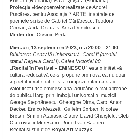
Purcaru (România), Pavel Șușară (România).
Proiecția
videopoemelor realizate de Andrei
Purcărea, pentru Asociația 7 ARTE, inspirate de
poemele scrise de Gabriel Cărtărescu, Teodora
Coman, Anda Docea și Anca Dumitrescu.
Moderator:
Cosmin Perța
Miercuri, 13 septembrie 2023, ora 20.00 – 21.00
Biblioteca Centrală Universitară „Carol I” (arealul
statuii Regelui Carol I), Calea Victoriei 88
„Recital în Festival – EMINESCU”
este o inițiativă
cultural-educativă ce-și propune promovarea nu doar
a poetului național, ci și a compozitorilor care au
valorificat lirica eminesciană, aducând-o mai aproape
de publicul larg, prin limbajul universal al muzicii –
George Stephănescu, Gheorghe Dima, Carol Anton
Decker, Enrico Mezzetti, Guilelm Șorban, Nicolae
Bretan, Simion Atanasiu-Zlatov, David Gherșfeld, Gleb
Ciaicovschi-Mereșanu, Rudolf van Saanen.
Recital susținut de
Royal Art Muzzyk.