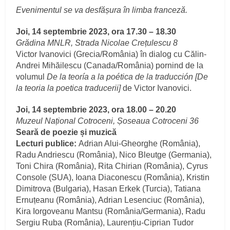
Evenimentul se va desfășura în limba franceză.
Joi, 14 septembrie 2023, ora 17.30 – 18.30
Grădina MNLR, Strada Nicolae Crețulescu 8
Victor Ivanovici (Grecia/România) în dialog cu Călin-
Andrei Mihăilescu (Canada/România) pornind de la
volumul
De la teoría a la poética de la traducción [De
la teoria la poetica traducerii]
de Victor Ivanovici.
Joi, 14 septembrie 2023, ora 18.00 – 20.20
Muzeul Național Cotroceni, Șoseaua Cotroceni 36
Seară de poezie și muzică
Lecturi publice:
Adrian Alui-Gheorghe (România),
Radu Andriescu (România), Nico Bleutge (Germania),
Toni Chira (România), Rita Chirian (România), Cyrus
Console (SUA), Ioana Diaconescu (România), Kristin
Dimitrova (Bulgaria), Hasan Erkek (Turcia), Tatiana
Ernuțeanu (România), Adrian Lesenciuc (România),
Kira Iorgoveanu Mantsu (România/Germania), Radu
Sergiu Ruba (România), Laurențiu-Ciprian Tudor