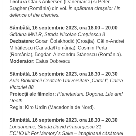
Lectură
Claus Ankersen (Danemarca) și Peter
Sragher (România) din vol.
În apărarea cireșelor / In
defence of the cherries.
Sâmbătă, 16 septembrie 2023, ora 18.00 – 20.00
Grădina MNLR, Strada Nicolae Crețulescu 8
Dezbatere
: Goran Čolakhodić (Croația), Călin-Andrei
Mihăilescu (Canada/România), Cosmin Perța
(România), Bogdan-Alexandru Stănescu (România).
Moderator
: Caius Dobrescu.
Sâmbătă, 16 septembrie 2023, ora 18.30 – 20.30
Aula Bibliotecii Centrale Universitare „Carol I”, Calea
Victoriei 88
Proiecții ale
filmelor:
Planetarium, Dogona, Life and
Death
Regia: Kiro Urdin (Macedonia de Nord).
Sâmbătă, 16 septembrie 2023, ora 18.30 – 20.30
Londohome, Strada David Praporgescu 31
ECHO III:
For Memory`s Sake – Imaginarul căsătoriei