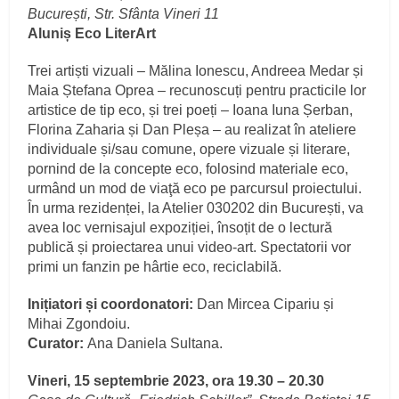
București, Str. Sfânta Vineri 11
Aluniș Eco LiterArt
Trei artiști vizuali – Mălina Ionescu, Andreea Medar și
Maia Ștefana Oprea – recunoscuți pentru practicile lor
artistice de tip eco, și trei poeți – Ioana Iuna Șerban,
Florina Zaharia și Dan Pleșa – au realizat în ateliere
individuale și/sau comune, opere vizuale și literare,
pornind de la concepte eco, folosind materiale eco,
urmând un mod de viaţă eco pe parcursul proiectului.
În urma rezidenței, la Atelier 030202 din București, va
avea loc vernisajul expoziției, însoțit de o lectură
publică și proiectarea unui video-art. Spectatorii vor
primi un fanzin pe hârtie eco, reciclabilă.
Inițiatori și coordonatori:
Dan Mircea Cipariu și
Mihai Zgondoiu.
Curator:
Ana Daniela Sultana.
Vineri, 15 septembrie 2023, ora 19.30 – 20.30