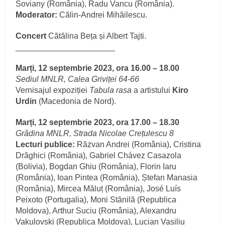
Soviany (România), Radu Vancu (România).
Moderator:
Călin-Andrei Mihăilescu.
Concert
Cătălina Beța și Albert Tajti.
______________________
Marți, 12 septembrie 2023, ora 16.00 – 18.00
Sediul MNLR, Calea Griviței 64-66
Vernisajul expoziției
Tabula rasa
a artistului
Kiro
Urdin
(Macedonia de Nord).
Marți, 12 septembrie 2023, ora 17.00 – 18.30
Grădina MNLR, Strada Nicolae Crețulescu 8
Lecturi publice:
Răzvan Andrei (România), Cristina
Drăghici (România), Gabriel Chávez Casazola
(Bolivia), Bogdan Ghiu (România), Florin Iaru
(România), Ioan Pintea (România), Ștefan Manasia
(România), Mircea Măluț (România), José Luís
Peixoto (Portugalia), Moni Stănilă (Republica
Moldova), Arthur Suciu (România), Alexandru
Vakulovski (Republica Moldova), Lucian Vasiliu