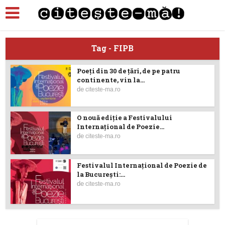
Tag - FIPB
Poeți din 30 de țări, de pe patru
continente, vin la...
de
citeste-ma.ro
O nouă ediţie a Festivalului
Internaţional de Poezie...
de
citeste-ma.ro
Festivalul Internațional de Poezie de
la București:...
de
citeste-ma.ro