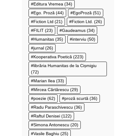
Editura Vremea
(34)
Ego. Proză
(44)
EgoProză
(51)
Fiction Ltd
(21)
Fiction Ltd.
(26)
FILIT
(23)
Gaudeamus
(34)
Humanitas
(35)
interviu
(50)
jurnal
(26)
Kooperativa Poetică
(223)
librăria Humanitas de la Cișmigiu
(72)
Marian Ilea
(33)
Mircea Cărtărescu
(29)
poezie
(62)
proză scurtă
(36)
Radu Paraschivescu
(36)
Raftul Denisei
(122)
Simona Antonescu
(20)
Vasile Baghiu
(25)