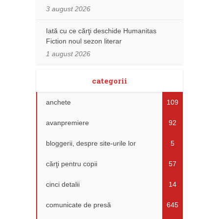
3 august 2026
Iată cu ce cărţi deschide Humanitas
Fiction noul sezon literar
1 august 2026
categorii
anchete
109
avanpremiere
92
bloggerii, despre site-urile lor
5
cărţi pentru copii
57
cinci detalii
14
comunicate de presă
645