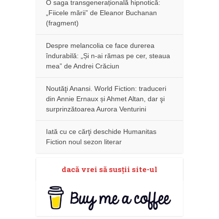
O saga transgenerațională hipnotică:
„Fiicele mării” de Eleanor Buchanan
(fragment)
Despre melancolia ce face durerea
îndurabilă: „Și n-ai rămas pe cer, steaua
mea” de Andrei Crăciun
Noutăţi Anansi. World Fiction: traduceri
din Annie Ernaux și Ahmet Altan, dar şi
surprinzătoarea Aurora Venturini
Iată cu ce cărţi deschide Humanitas
Fiction noul sezon literar
dacă vrei să susţii site-ul