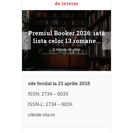
de interes
taj
Ang
Premiul Booker 2026: iată
ile
Buc
lista celor 13 romane...
3 minute de citire
site fondat la 23 aprilie 2018
ISSN: 2734 – 603X
ISSN-L: 2734 – 603X
citeste-ma.ro