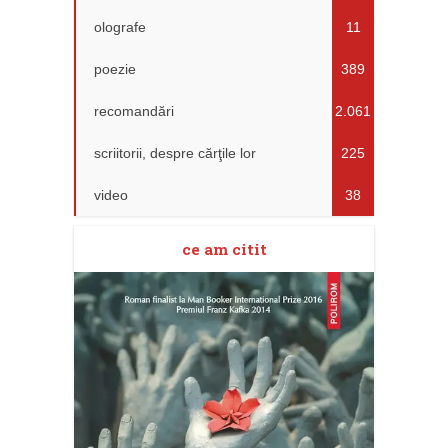
olografe
11
poezie
389
recomandări
2.061
scriitorii, despre cărţile lor
225
video
38
ce am citit