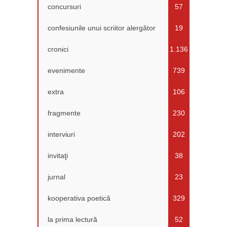
concursuri
57
confesiunile unui scriitor alergător
19
cronici
1.136
evenimente
739
extra
106
fragmente
230
interviuri
202
invitaţi
38
jurnal
23
kooperativa poetică
329
la prima lectură
52