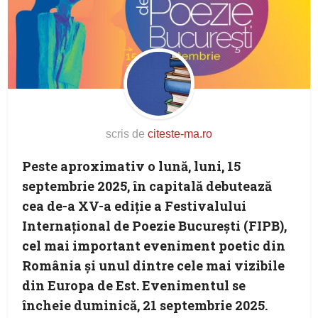
scris de
citeste-ma.ro
Peste aproximativ o lună, luni,
15
septembrie 2025
, în capitală debutează
cea de-
a XV-a ediție
a
Festivalului
Internațional de Poezie București (FIPB),
cel mai important eveniment poetic din
România
și unul dintre cele mai vizibile
din Europa de Est. Evenimentul se
încheie duminică,
21 septembrie 2025
.