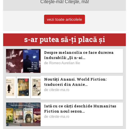
Citeşte-mă! Citeşte, mă!
vezi toate articolele
s-ar putea să-ţi placă şi
Despre melancolia ce face durerea
îndurabilă: „Și n-ai...
de
Romeo Aurelian Ilie
Noutăţi Anansi. World Fiction:
traduceri din Annie...
de
citeste-ma.ro
Iată cu ce cărţi deschide Humanitas
Fiction noul sezon...
de
citeste-ma.ro