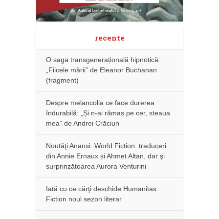
recente
O saga transgenerațională hipnotică:
„Fiicele mării” de Eleanor Buchanan
(fragment)
Despre melancolia ce face durerea
îndurabilă: „Și n-ai rămas pe cer, steaua
mea” de Andrei Crăciun
Noutăţi Anansi. World Fiction: traduceri
din Annie Ernaux și Ahmet Altan, dar şi
surprinzătoarea Aurora Venturini
Iată cu ce cărţi deschide Humanitas
Fiction noul sezon literar