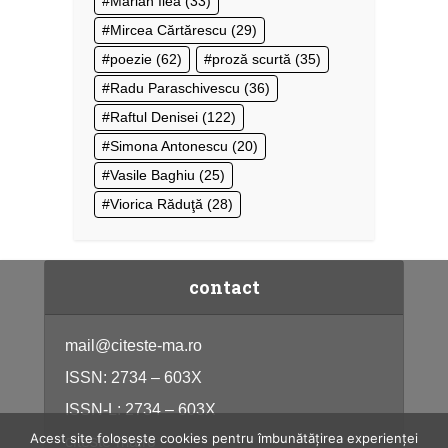
Marian Ilea
(33)
Mircea Cărtărescu
(29)
poezie
(62)
proză scurtă
(35)
Radu Paraschivescu
(36)
Raftul Denisei
(122)
Simona Antonescu
(20)
Vasile Baghiu
(25)
Viorica Răduţă
(28)
contact
mail@citeste-ma.ro
ISSN: 2734 – 603X
ISSN-L: 2734 – 603X
Acest site folosește cookies pentru îmbunătățirea experienței
citeste-ma.ro