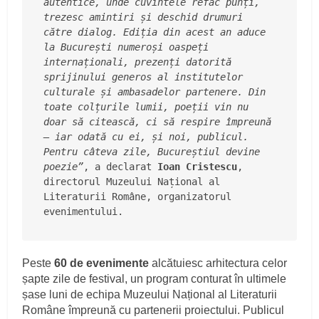
autentice, unde cuvintele refac punți, 
trezesc amintiri și deschid drumuri 
către dialog. Ediția din acest an aduce 
la București numeroși oaspeți 
internaționali, prezenți datorită 
sprijinului generos al institutelor 
culturale și ambasadelor partenere. Din 
toate colțurile lumii, poeții vin nu 
doar să citească, ci să respire împreună 
– iar odată cu ei, și noi, publicul. 
Pentru câteva zile, Bucureștiul devine 
poezie”
,
a declarat 
Ioan Cristescu
, 
directorul Muzeului Național al 
Literaturii Române, organizatorul 
evenimentului.
Peste
60 de evenimente
alcătuiesc arhitectura celor
șapte zile de festival, un program conturat în ultimele
șase luni de echipa Muzeului Național al Literaturii
Române împreună cu partenerii proiectului. Publicul