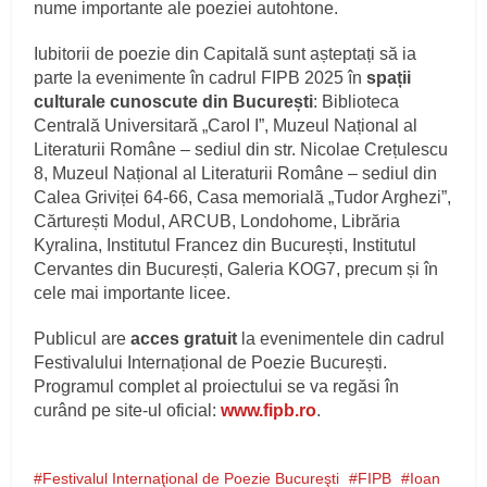
nume importante ale poeziei autohtone.
Iubitorii de poezie din Capitală sunt așteptați să ia
parte la evenimente în cadrul FIPB 2025 în
spații
culturale cunoscute din București
: Biblioteca
Centrală Universitară „CaroI I”, Muzeul Național al
Literaturii Române – sediul din str. Nicolae Crețulescu
8, Muzeul Național al Literaturii Române – sediul din
Calea Griviței 64-66, Casa memorială „Tudor Arghezi”,
Cărturești Modul, ARCUB, Londohome, Librăria
Kyralina, Institutul Francez din București, Institutul
Cervantes din București, Galeria KOG7, precum și în
cele mai importante licee.
Publicul are
acces gratuit
la evenimentele din cadrul
Festivalului Internațional de Poezie București.
Programul complet al proiectului se va regăsi în
curând pe site-ul oficial:
www.fipb.ro
.
Festivalul Internaţional de Poezie Bucureşti
FIPB
Ioan