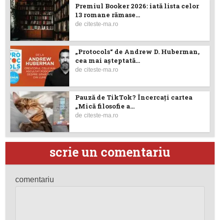
Premiul Booker 2026: iată lista celor
13 romane rămase...
de
citeste-ma.ro
„Protocols“ de Andrew D. Huberman,
cea mai așteptată...
de
citeste-ma.ro
Pauză de TikTok? Încercaţi cartea
„Mică filosofie a...
de
citeste-ma.ro
scrie un comentariu
comentariu