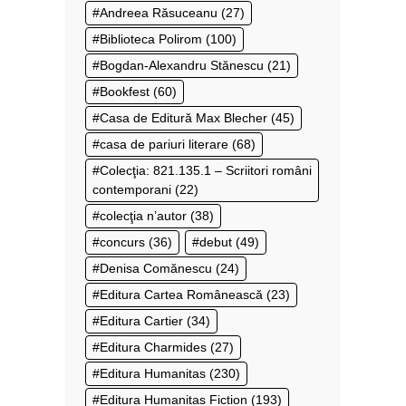
Andreea Răsuceanu
(27)
Biblioteca Polirom
(100)
Bogdan-Alexandru Stănescu
(21)
Bookfest
(60)
Casa de Editură Max Blecher
(45)
casa de pariuri literare
(68)
Colecţia: 821.135.1 – Scriitori români
contemporani
(22)
colecţia n’autor
(38)
concurs
(36)
debut
(49)
Denisa Comănescu
(24)
Editura Cartea Românească
(23)
Editura Cartier
(34)
Editura Charmides
(27)
Editura Humanitas
(230)
Editura Humanitas Fiction
(193)