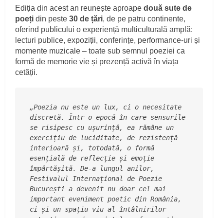
Ediția din acest an reunește aproape
două sute de
poeți
din peste
30 de țări
, de pe patru continente,
oferind publicului o experiență multiculturală amplă:
lecturi publice, expoziții, conferințe, performance-uri și
momente muzicale – toate sub semnul poeziei ca
formă de memorie vie și prezență activă în viața
cetății.
„Poezia nu este un lux, ci o necesitate 
discretă. Într-o epocă în care sensurile 
se risipesc cu ușurință, ea rămâne un 
exercițiu de luciditate, de rezistență 
interioară și, totodată, o formă 
esențială de reflecție și emoție 
împărtășită. De-a lungul anilor, 
Festivalul Internațional de Poezie 
București a devenit nu doar cel mai 
important eveniment poetic din România, 
ci și un spațiu viu al întâlnirilor 