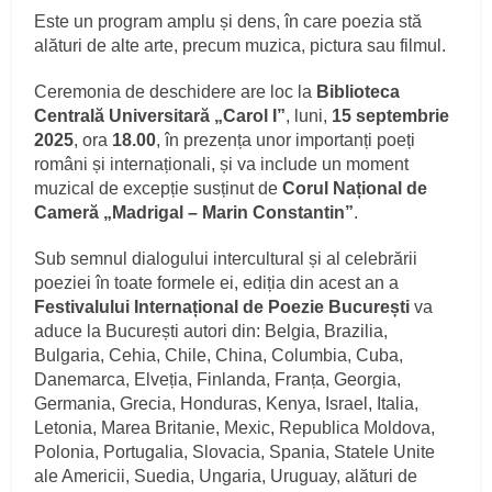
Este un program amplu și dens, în care poezia stă
alături de alte arte, precum muzica, pictura sau filmul.
Ceremonia de deschidere are loc la
Biblioteca
Centrală Universitară „Carol I”
, luni,
15 septembrie
2025
, ora
18.00
, în prezența unor importanți poeți
români și internaționali, și va include un moment
muzical de excepție susținut de
Corul Național de
Cameră „Madrigal – Marin Constantin”
.
Sub semnul dialogului intercultural și al celebrării
poeziei în toate formele ei, ediția din acest an a
Festivalului Internațional de Poezie București
va
aduce la București autori din: Belgia, Brazilia,
Bulgaria, Cehia, Chile, China, Columbia, Cuba,
Danemarca, Elveția, Finlanda, Franța, Georgia,
Germania, Grecia, Honduras, Kenya, Israel, Italia,
Letonia, Marea Britanie, Mexic, Republica Moldova,
Polonia, Portugalia, Slovacia, Spania, Statele Unite
ale Americii, Suedia, Ungaria, Uruguay, alături de