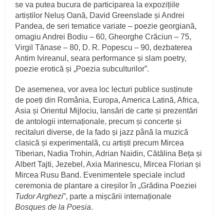
se va putea bucura de participarea la expozițiile
artiștilor Neluș Oană, David Greenslade și Andrei
Pandea, de seri tematice variate – poezie georgiană,
omagiu Andrei Bodiu
–
60, Gheorghe Crăciun
–
75,
Virgil Tănase
–
80, D. R. Popescu
–
90, dezbaterea
Antim Ivireanul, seara performance și slam poetry,
poezie erotică și „Poezia subculturilor”.
De asemenea, vor avea loc lecturi publice susținute
de poeți din România, Europa, America Latină, Africa,
Asia și Orientul Mijlociu, lansări de carte și prezentări
de antologii internaționale, precum și concerte și
recitaluri diverse, de la fado și jazz până la muzică
clasică și experimentală, cu artiști precum Mircea
Tiberian, Nadia Trohin, Adrian Naidin, Cătălina Beța și
Albert Tajti, Jezebel, Axia Marinescu, Mircea Florian și
Mircea Rusu Band. Evenimentele speciale includ
ceremonia de plantare a cireșilor în „Grădina Poeziei
Tudor Arghezi
”, parte a mișcării internaționale
Bosques de la Poesia
.