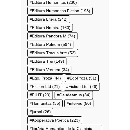
Editura Humanitas
(230)
Editura Humanitas Fiction
(193)
Editura Litera
(242)
Editura Nemira
(160)
Editura Pandora M
(74)
Editura Polirom
(594)
Editura Tracus Arte
(52)
Editura Trei
(149)
Editura Vremea
(34)
Ego. Proză
(44)
EgoProză
(51)
Fiction Ltd
(21)
Fiction Ltd.
(26)
FILIT
(23)
Gaudeamus
(34)
Humanitas
(35)
interviu
(50)
jurnal
(26)
Kooperativa Poetică
(223)
librăria Humanitas de la Cișmigiu