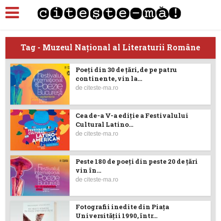
Tag - Muzeul Naţional al Literaturii Române
Poeți din 30 de țări, de pe patru
continente, vin la...
de
citeste-ma.ro
Cea de-a V-a ediție a Festivalului
Cultural Latino...
de
citeste-ma.ro
Peste 180 de poeți din peste 20 de țări
vin în...
de
citeste-ma.ro
Fotografii inedite din Piața
Universității 1990, într...