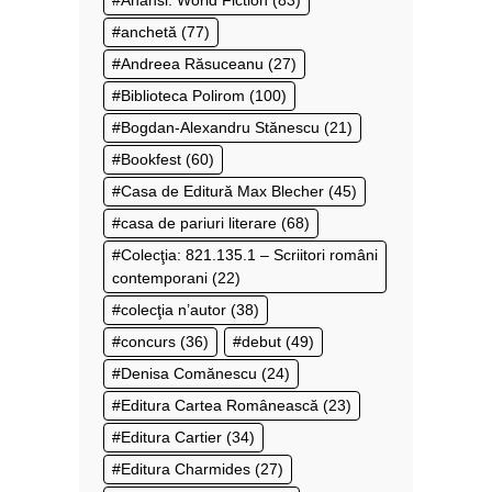
Anansi. World Fiction
(83)
anchetă
(77)
Andreea Răsuceanu
(27)
Biblioteca Polirom
(100)
Bogdan-Alexandru Stănescu
(21)
Bookfest
(60)
Casa de Editură Max Blecher
(45)
casa de pariuri literare
(68)
Colecţia: 821.135.1 – Scriitori români
contemporani
(22)
colecţia n’autor
(38)
concurs
(36)
debut
(49)
Denisa Comănescu
(24)
Editura Cartea Românească
(23)
Editura Cartier
(34)
Editura Charmides
(27)