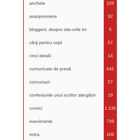
anchete
109
avanpremiere
92
bloggerii, despre site-urile lor
5
cărţi pentru copii
57
cinci detalii
14
comunicate de presă
645
concursuri
57
confesiunile unui scriitor alergător
19
cronici
1.135
evenimente
739
extra
106