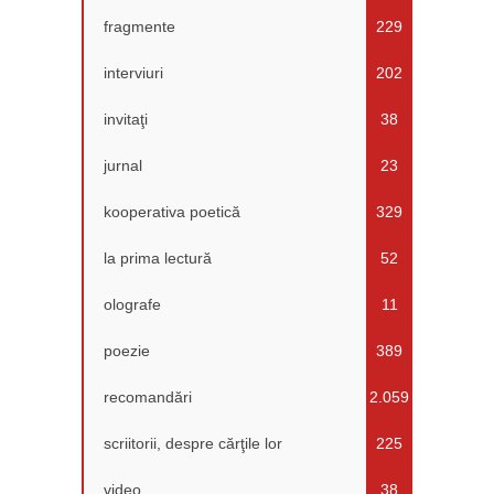
fragmente
229
interviuri
202
invitaţi
38
jurnal
23
kooperativa poetică
329
la prima lectură
52
olografe
11
poezie
389
recomandări
2.059
scriitorii, despre cărţile lor
225
video
38