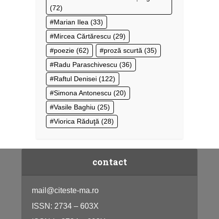
(72)
Marian Ilea
(33)
Mircea Cărtărescu
(29)
poezie
(62)
proză scurtă
(35)
Radu Paraschivescu
(36)
Raftul Denisei
(122)
Simona Antonescu
(20)
Vasile Baghiu
(25)
Viorica Răduţă
(28)
contact
mail@citeste-ma.ro
ISSN: 2734 – 603X