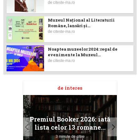
de
citeste-ma.ro
Muzeul Național al Literaturii
Române, lansări și...
de
citeste-ma.ro
Noaptea muzeelor 2024: regal de
evenimente la Muzeul...
de
citeste-ma.ro
de interes
taj
Ang
Premiul Booker 2026: iată
ile
Buc
lista celor 13 romane...
3 minute de citire