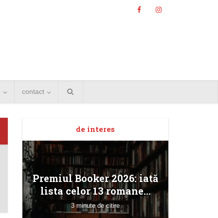
e
contact
de interes
Angela
Premiul Booker 2026: iată
Bucur
lista celor 13 romane...
3 minute de citire