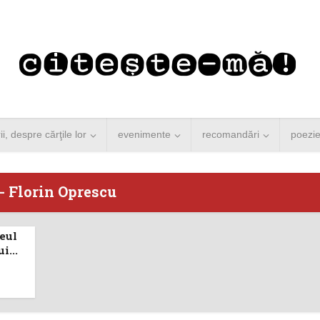
rii, despre cărţile lor
evenimente
recomandări
poezi
- Florin Oprescu
seul
 Merkel vine la
Concurs de reportaj
i...
ști. Lansare de
literar pentru noile
carte şi...
generații...
 minute de citire
3 minute de citire