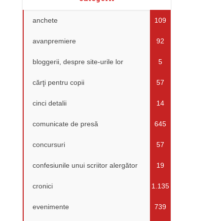
anchete
109
avanpremiere
92
bloggerii, despre site-urile lor
5
cărţi pentru copii
57
cinci detalii
14
comunicate de presă
645
concursuri
57
confesiunile unui scriitor alergător
19
cronici
1.135
evenimente
739