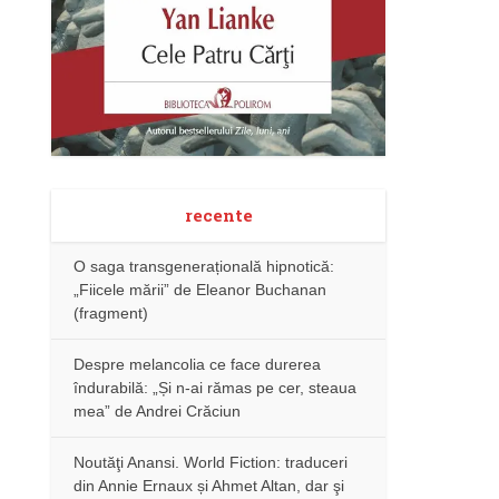
recente
O saga transgenerațională hipnotică:
„Fiicele mării” de Eleanor Buchanan
(fragment)
Despre melancolia ce face durerea
îndurabilă: „Și n-ai rămas pe cer, steaua
mea” de Andrei Crăciun
Noutăţi Anansi. World Fiction: traduceri
din Annie Ernaux și Ahmet Altan, dar şi