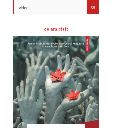
video
38
ce am citit