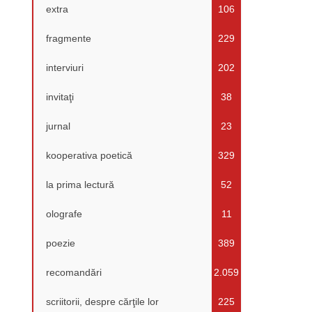
extra
106
fragmente
229
interviuri
202
invitaţi
38
jurnal
23
kooperativa poetică
329
la prima lectură
52
olografe
11
poezie
389
recomandări
2.059
scriitorii, despre cărţile lor
225