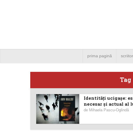
prima pagină
scriito
Tag 
Identități ucigașe: e
Angela
necesar și actual al lu
de
Mihaela Pascu-Oglindă
Bucure
4