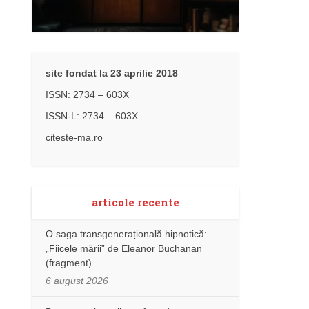
site fondat la 23 aprilie 2018
ISSN: 2734 – 603X
ISSN-L: 2734 – 603X
citeste-ma.ro
articole recente
O saga transgenerațională hipnotică:
„Fiicele mării” de Eleanor Buchanan
(fragment)
6 august 2026