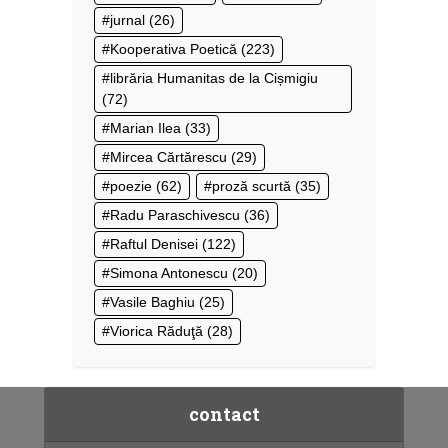
jurnal
(26)
Kooperativa Poetică
(223)
librăria Humanitas de la Cișmigiu
(72)
Marian Ilea
(33)
Mircea Cărtărescu
(29)
poezie
(62)
proză scurtă
(35)
Radu Paraschivescu
(36)
Raftul Denisei
(122)
Simona Antonescu
(20)
Vasile Baghiu
(25)
Viorica Răduţă
(28)
contact