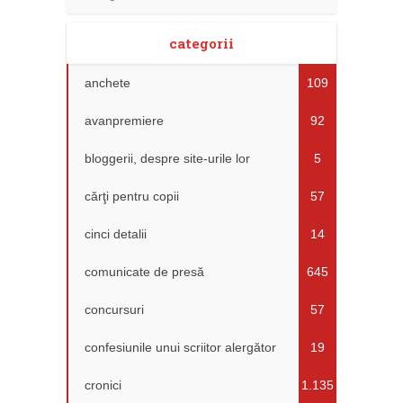
categorii
anchete
109
avanpremiere
92
bloggerii, despre site-urile lor
5
cărţi pentru copii
57
cinci detalii
14
comunicate de presă
645
concursuri
57
confesiunile unui scriitor alergător
19
cronici
1.135