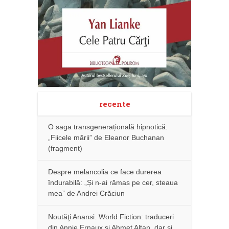
recente
O saga transgenerațională hipnotică:
„Fiicele mării” de Eleanor Buchanan
(fragment)
Despre melancolia ce face durerea
îndurabilă: „Și n-ai rămas pe cer, steaua
mea” de Andrei Crăciun
Noutăţi Anansi. World Fiction: traduceri
din Annie Ernaux și Ahmet Altan, dar şi