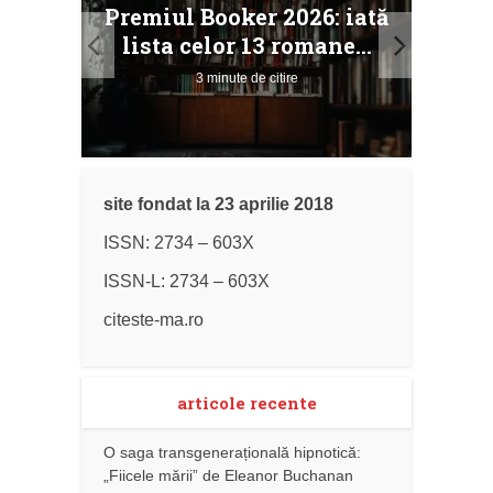
taj
Ang
Premiul Booker 2026: iată
ile
Buc
lista celor 13 romane...
3 minute de citire
site fondat la 23 aprilie 2018
ISSN: 2734 – 603X
ISSN-L: 2734 – 603X
citeste-ma.ro
articole recente
O saga transgenerațională hipnotică:
„Fiicele mării” de Eleanor Buchanan