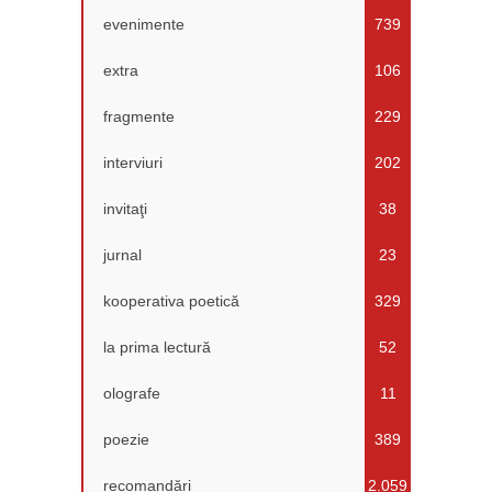
evenimente
739
extra
106
fragmente
229
interviuri
202
invitaţi
38
jurnal
23
kooperativa poetică
329
la prima lectură
52
olografe
11
poezie
389
recomandări
2.059