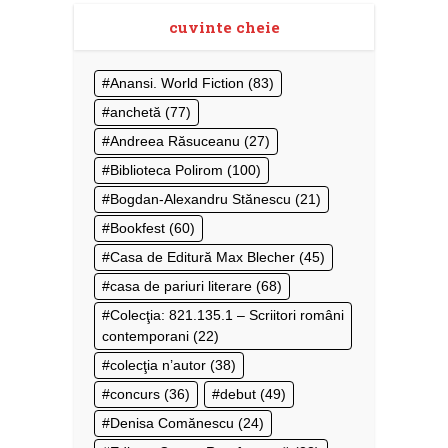
cuvinte cheie
Anansi. World Fiction
(83)
anchetă
(77)
Andreea Răsuceanu
(27)
Biblioteca Polirom
(100)
Bogdan-Alexandru Stănescu
(21)
Bookfest
(60)
Casa de Editură Max Blecher
(45)
casa de pariuri literare
(68)
Colecţia: 821.135.1 – Scriitori români
contemporani
(22)
colecţia n’autor
(38)
concurs
(36)
debut
(49)
Denisa Comănescu
(24)