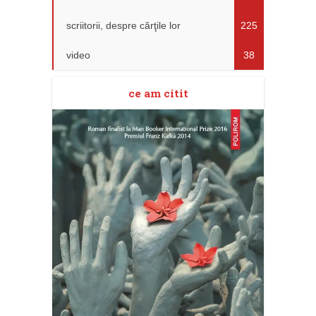
scriitorii, despre cărţile lor
225
video
38
ce am citit