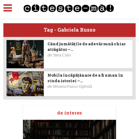
Tag - Gabriela Russo
Când jumătățile de adevăr sună chiar
atrăgător –...
de
Stela Călin
Nobila încăpăţânare de a fi uman în
ciuda istoriei –...
de
Mihaela Pascu-Oglindă
de interes