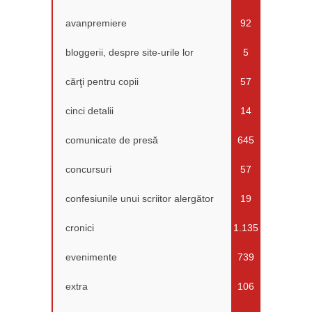
avanpremiere
92
bloggerii, despre site-urile lor
5
cărţi pentru copii
57
cinci detalii
14
comunicate de presă
645
concursuri
57
confesiunile unui scriitor alergător
19
cronici
1.135
evenimente
739
extra
106