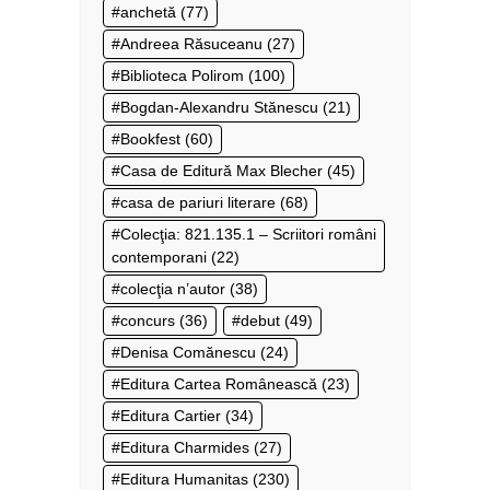
anchetă
(77)
Andreea Răsuceanu
(27)
Biblioteca Polirom
(100)
Bogdan-Alexandru Stănescu
(21)
Bookfest
(60)
Casa de Editură Max Blecher
(45)
casa de pariuri literare
(68)
Colecţia: 821.135.1 – Scriitori români
contemporani
(22)
colecţia n’autor
(38)
concurs
(36)
debut
(49)
Denisa Comănescu
(24)
Editura Cartea Românească
(23)
Editura Cartier
(34)
Editura Charmides
(27)
Editura Humanitas
(230)