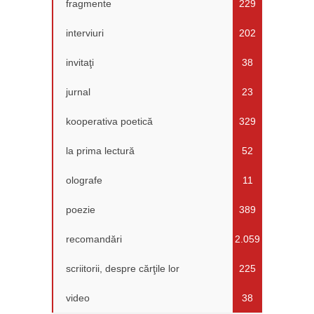
fragmente
229
interviuri
202
invitaţi
38
jurnal
23
kooperativa poetică
329
la prima lectură
52
olografe
11
poezie
389
recomandări
2.059
scriitorii, despre cărţile lor
225
video
38