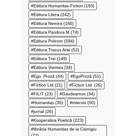
Editura Humanitas Fiction
(193)
Editura Litera
(242)
Editura Nemira
(160)
Editura Pandora M
(74)
Editura Polirom
(594)
Editura Tracus Arte
(52)
Editura Trei
(149)
Editura Vremea
(34)
Ego. Proză
(44)
EgoProză
(51)
Fiction Ltd
(21)
Fiction Ltd.
(26)
FILIT
(23)
Gaudeamus
(34)
Humanitas
(35)
interviu
(50)
jurnal
(26)
Kooperativa Poetică
(223)
librăria Humanitas de la Cișmigiu
(72)