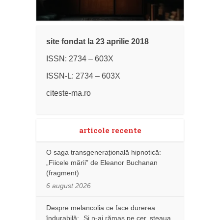
site fondat la 23 aprilie 2018
ISSN: 2734 – 603X
ISSN-L: 2734 – 603X
citeste-ma.ro
articole recente
O saga transgenerațională hipnotică:
„Fiicele mării” de Eleanor Buchanan
(fragment)
6 august 2026
Despre melancolia ce face durerea
îndurabilă: „Și n-ai rămas pe cer, steaua