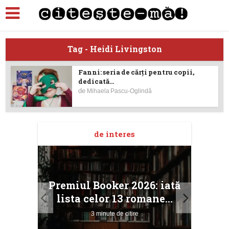
Tag - Heidi Livingston
Fanni: seria de cărți pentru copii,
dedicată...
de
Mihaela Pascu-Oglindă
de interes
taj
Ang
Premiul Booker 2026: iată
ile
Buc
lista celor 13 romane...
3 minute de citire