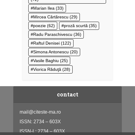
Marian Ilea
(33)
Mircea Cărtărescu
(29)
poezie
(62)
proză scurtă
(35)
Radu Paraschivescu
(36)
Raftul Denisei
(122)
Simona Antonescu
(20)
Vasile Baghiu
(25)
Viorica Răduţă
(28)
contact
mail@citeste-ma.ro
ISSN: 2734 – 603X
ISSN-L: 2734 – 603X