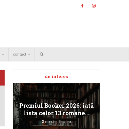
e
contact
de interes
Angela
Premiul Booker 2026: iată
Bucur
lista celor 13 romane...
3 minute de citire