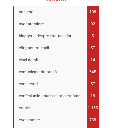
anchete
109
avanpremiere
92
bloggerii, despre site-urile lor
5
cărţi pentru copii
57
cinci detalii
14
comunicate de presă
645
concursuri
57
confesiunile unui scriitor alergător
19
cronici
1.135
evenimente
739