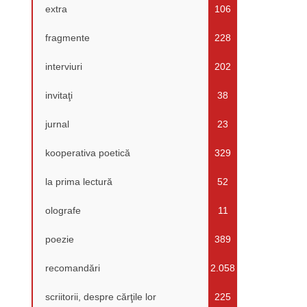
extra
106
fragmente
228
interviuri
202
invitaţi
38
jurnal
23
kooperativa poetică
329
la prima lectură
52
olografe
11
poezie
389
recomandări
2.058
scriitorii, despre cărţile lor
225