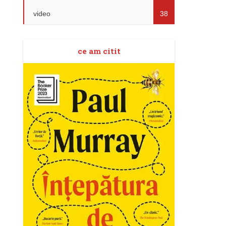
video
38
ce am citit