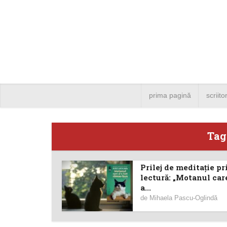
prima pagină
scriito
Tag
Prilej de meditație pr
Angela
lectură: „Motanul care
a...
Bucure
de
Mihaela Pascu-Oglindă
4