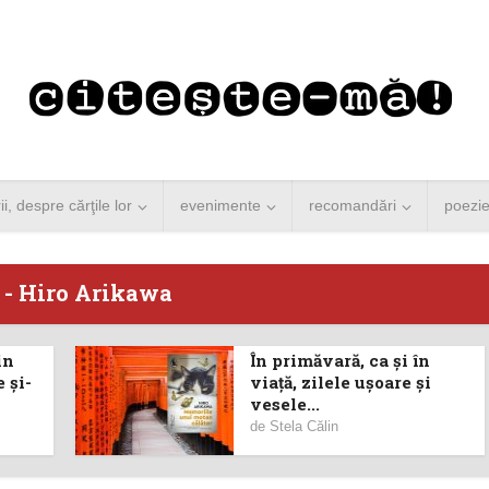
rii, despre cărţile lor
evenimente
recomandări
poezi
 - Hiro Arikawa
in
În primăvară, ca și în
 Merkel vine la
Concurs de reportaj
 și-
viață, zilele ușoare și
vesele...
ști. Lansare de
literar pentru noile
de
Stela Călin
carte şi...
generații...
 minute de citire
3 minute de citire