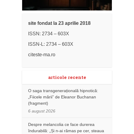
site fondat la 23 aprilie 2018
ISSN: 2734 – 603X
ISSN-L: 2734 – 603X
citeste-ma.ro
articole recente
O saga transgenerațională hipnotică:
„Fiicele mării” de Eleanor Buchanan
(fragment)
6 august 2026
Despre melancolia ce face durerea
îndurabilă: „Și n-ai rămas pe cer, steaua