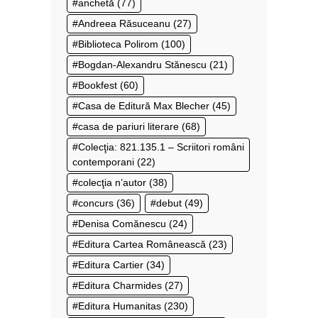
anchetă
(77)
Andreea Răsuceanu
(27)
Biblioteca Polirom
(100)
Bogdan-Alexandru Stănescu
(21)
Bookfest
(60)
Casa de Editură Max Blecher
(45)
casa de pariuri literare
(68)
Colecţia: 821.135.1 – Scriitori români
contemporani
(22)
colecţia n’autor
(38)
concurs
(36)
debut
(49)
Denisa Comănescu
(24)
Editura Cartea Românească
(23)
Editura Cartier
(34)
Editura Charmides
(27)
Editura Humanitas
(230)