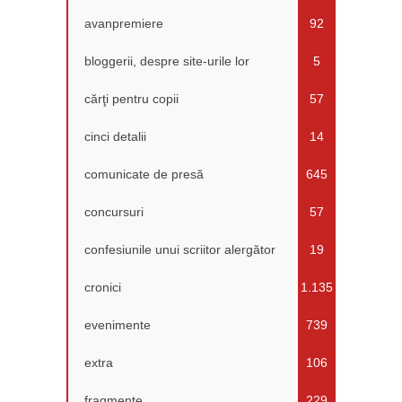
avanpremiere
92
bloggerii, despre site-urile lor
5
cărţi pentru copii
57
cinci detalii
14
comunicate de presă
645
concursuri
57
confesiunile unui scriitor alergător
19
cronici
1.135
evenimente
739
extra
106
fragmente
229