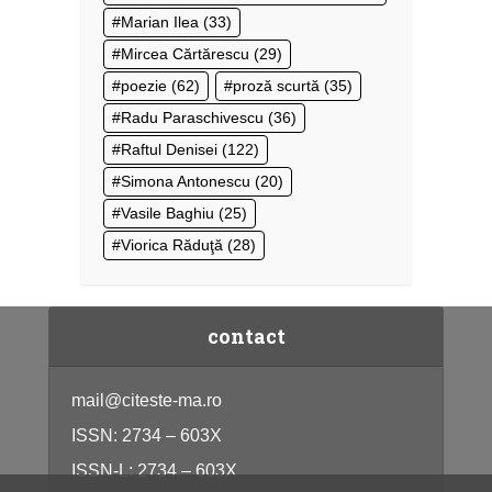
Marian Ilea
(33)
Mircea Cărtărescu
(29)
poezie
(62)
proză scurtă
(35)
Radu Paraschivescu
(36)
Raftul Denisei
(122)
Simona Antonescu
(20)
Vasile Baghiu
(25)
Viorica Răduţă
(28)
contact
mail@citeste-ma.ro
ISSN: 2734 – 603X
ISSN-L: 2734 – 603X