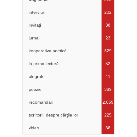
interviuri
202
invitaţi
38
jurnal
23
kooperativa poetică
329
la prima lectură
52
olografe
11
poezie
389
recomandări
2.059
scriitorii, despre cărţile lor
225
video
38