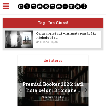
Tag - Ion Giurcă
Cei mai grei ani – „Armata română în
Războiul de...
de
Iuliana Blăjan
de interes
taj
Ang
Premiul Booker 2026: iată
ile
Buc
lista celor 13 romane...
3 minute de citire