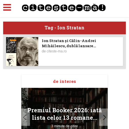
Tag - Ion Stratan
Ion Stratan și Călin-Andrei
Mihăilescu, dublă lansare...
de
citeste-ma.ro
de interes
taj
Ang
Premiul Booker 2026: iată
ile
Buc
lista celor 13 romane...
3 minute de citire