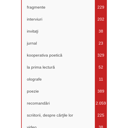
fragmente
229
interviuri
202
invitaţi
38
jurnal
23
kooperativa poetică
329
la prima lectură
52
olografe
11
poezie
389
recomandări
2.059
scriitorii, despre cărţile lor
225
video
38