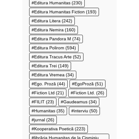
Editura Humanitas
(230)
Editura Humanitas Fiction
(193)
Editura Litera
(242)
Editura Nemira
(160)
Editura Pandora M
(74)
Editura Polirom
(594)
Editura Tracus Arte
(52)
Editura Trei
(149)
Editura Vremea
(34)
Ego. Proză
(44)
EgoProză
(51)
Fiction Ltd
(21)
Fiction Ltd.
(26)
FILIT
(23)
Gaudeamus
(34)
Humanitas
(35)
interviu
(50)
jurnal
(26)
Kooperativa Poetică
(223)
librăria Humanitas de la Cișmigiu