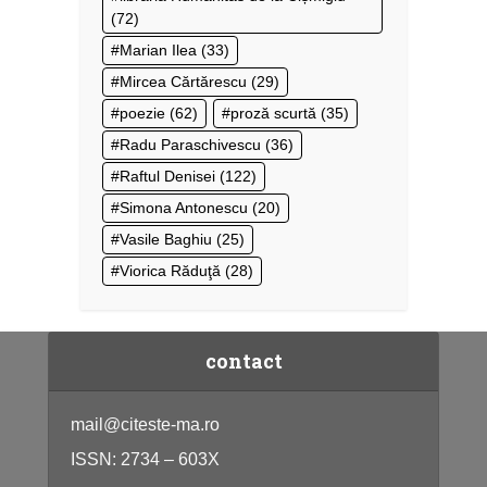
(72)
Marian Ilea
(33)
Mircea Cărtărescu
(29)
poezie
(62)
proză scurtă
(35)
Radu Paraschivescu
(36)
Raftul Denisei
(122)
Simona Antonescu
(20)
Vasile Baghiu
(25)
Viorica Răduţă
(28)
contact
mail@citeste-ma.ro
ISSN: 2734 – 603X