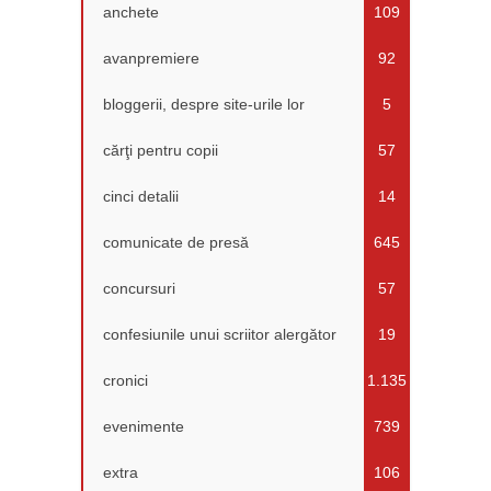
anchete
109
avanpremiere
92
bloggerii, despre site-urile lor
5
cărţi pentru copii
57
cinci detalii
14
comunicate de presă
645
concursuri
57
confesiunile unui scriitor alergător
19
cronici
1.135
evenimente
739
extra
106