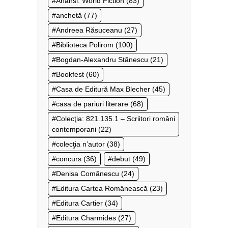
Anansi. World Fiction
(83)
anchetă
(77)
Andreea Răsuceanu
(27)
Biblioteca Polirom
(100)
Bogdan-Alexandru Stănescu
(21)
Bookfest
(60)
Casa de Editură Max Blecher
(45)
casa de pariuri literare
(68)
Colecţia: 821.135.1 – Scriitori români
contemporani
(22)
colecţia n’autor
(38)
concurs
(36)
debut
(49)
Denisa Comănescu
(24)
Editura Cartea Românească
(23)
Editura Cartier
(34)
Editura Charmides
(27)