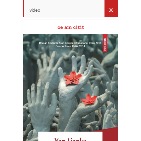
video
38
ce am citit