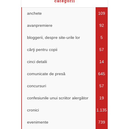
categorii
anchete
109
avanpremiere
92
bloggerii, despre site-urile lor
5
cărţi pentru copii
57
cinci detalii
14
comunicate de presă
645
concursuri
57
confesiunile unui scriitor alergător
19
cronici
1.135
evenimente
739