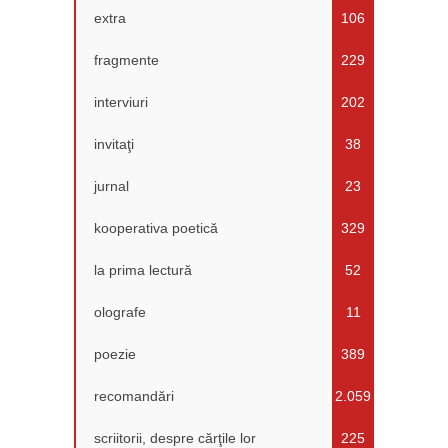
extra
106
fragmente
229
interviuri
202
invitaţi
38
jurnal
23
kooperativa poetică
329
la prima lectură
52
olografe
11
poezie
389
recomandări
2.059
scriitorii, despre cărţile lor
225