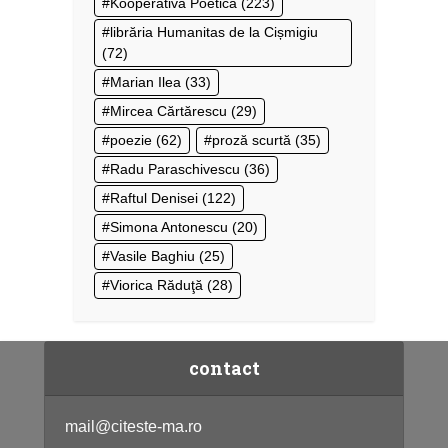
Kooperativa Poetică
(223)
librăria Humanitas de la Cișmigiu
(72)
Marian Ilea
(33)
Mircea Cărtărescu
(29)
poezie
(62)
proză scurtă
(35)
Radu Paraschivescu
(36)
Raftul Denisei
(122)
Simona Antonescu
(20)
Vasile Baghiu
(25)
Viorica Răduţă
(28)
contact
mail@citeste-ma.ro