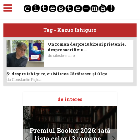
Tag - Kazuo Ishiguro
Un roman despre iubire şi prietenie,
despre sacrificiu...
de
citeste-ma.ro
Și despre Ishiguro, cu Mircea Cărtărescu și Olga...
de
Constantin Piştea
de interes
taj
Ang
Premiul Booker 2026: iată
ile
Buc
lista celor 13 romane...