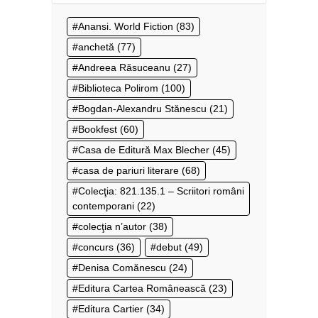
Anansi. World Fiction
(83)
anchetă
(77)
Andreea Răsuceanu
(27)
Biblioteca Polirom
(100)
Bogdan-Alexandru Stănescu
(21)
Bookfest
(60)
Casa de Editură Max Blecher
(45)
casa de pariuri literare
(68)
Colecţia: 821.135.1 – Scriitori români
contemporani
(22)
colecţia n’autor
(38)
concurs
(36)
debut
(49)
Denisa Comănescu
(24)
Editura Cartea Românească
(23)
Editura Cartier
(34)