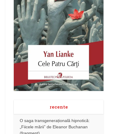
recente
O saga transgenerațională hipnotică:
„Fiicele mării” de Eleanor Buchanan
(fragment)