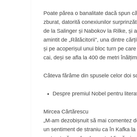
Poate părea o banalitate dacă spun că 
zburat, datorită conexiunilor surprinzăt
de la Salinger și Nabokov la Rilke, și
amintit de „Rătăcitorii”, una dintre cărț
și pe acoperișul unui bloc turn pe car
cai, deși se afla la 400 de metri înălți
Câteva fărâme din spusele celor doi scr
Despre premiul Nobel pentru litera
Mircea Cărtărescu
„M-am dezobișnuit să mai comentez deci
un sentiment de straniu ca în Kafka la 