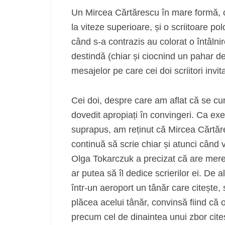
Un Mircea Cărtărescu în mare formă, 
la viteze superioare, și o scriitoare po
când s-a contrazis au colorat o întâlni
destindă (chiar și ciocnind un pahar de
mesajelor pe care cei doi scriitori invita
Cei doi, despre care am aflat că se cun
dovedit apropiați în convingeri. Ca ex
suprapus, am reținut că Mircea Cărtăre
continuă să scrie chiar și atunci când vi
Olga Tokarczuk a precizat că are mereu 
ar putea să îl dedice scrierilor ei. De 
într-un aeroport un tânăr care citește,
plăcea acelui tânăr, convinsă fiind că
precum cel de dinaintea unui zbor cite