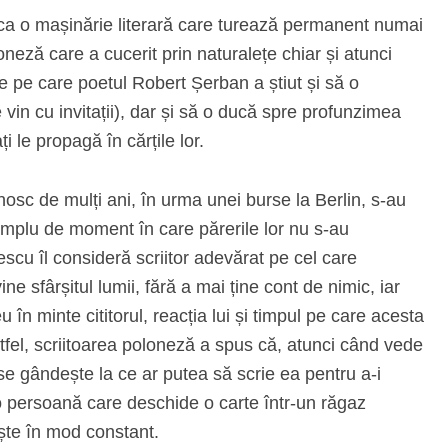
ca o mașinărie literară care turează permanent numai
loneză care a cucerit prin naturalețe chiar și atunci
re pe care poetul Robert Șerban a știut și să o
 vin cu invitații), dar și să o ducă spre profunzimea
ți le propagă în cărțile lor.
osc de mulți ani, în urma unei burse la Berlin, s-au
emplu de moment în care părerile lor nu s-au
scu îl consideră scriitor adevărat pe cel care
ne sfârșitul lumii, fără a mai ține cont de nimic, iar
în minte cititorul, reacția lui și timpul pe care acesta
altfel, scriitoarea poloneză a spus că, atunci când vede
 se gândește la ce ar putea să scrie ea pentru a-i
 o persoană care deschide o carte într-un răgaz
ște în mod constant.