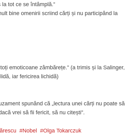
la tot ce se întâmplă.”
ult bine omenirii scriind cărți și nu participând la
toți emoticoane zâmbărețe.” (a trimis și la Salinger,
dă, iar fericirea lichidă)
muzament spunând că „lectura unei cărți nu poate să
că vrei să fii fericit, să nu citești”.
tărescu
Nobel
Olga Tokarczuk