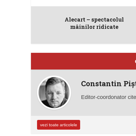
Alecart – spectacolul
mâinilor ridicate
Constantin Piş
Editor-coordonator cit
vezi toate articolele