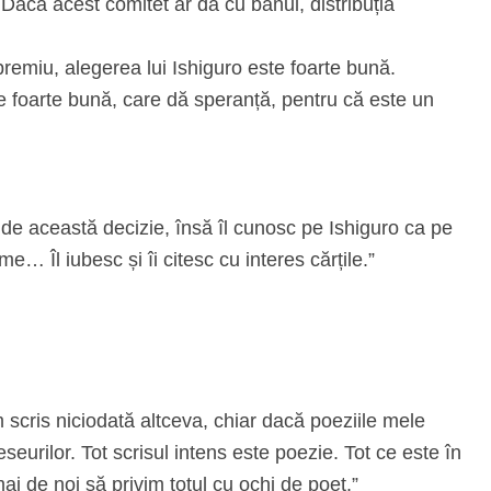
 Dacă acest comitet ar da cu banul, distribuția
premiu, alegerea lui Ishiguro este foarte bună.
re foarte bună, care dă speranță, pentru că este un
 de această decizie, însă îl cunosc pe Ishiguro ca pe
e… Îl iubesc și îi citesc cu interes cărțile.”
m scris niciodată altceva, chiar dacă poeziile mele
seurilor. Tot scrisul intens este poezie. Tot ce este în
i de noi să privim totul cu ochi de poet.”