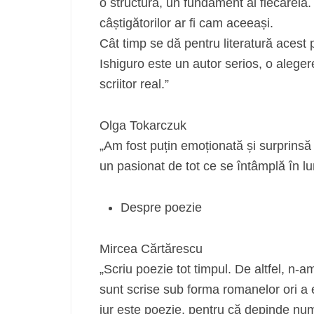
o structură, un fundament al fiecăreia.
câștigătorilor ar fi cam aceeași.
Cât timp se dă pentru literatură acest 
Ishiguro este un autor serios, o alege
scriitor real.”
Olga Tokarczuk
„Am fost puțin emoționată și surprinsă
un pasionat de tot ce se întâmplă în lum
Despre poezie
Mircea Cărtărescu
„Scriu poezie tot timpul. De altfel, n-a
sunt scrise sub forma romanelor ori a e
jur este poezie, pentru că depinde numa