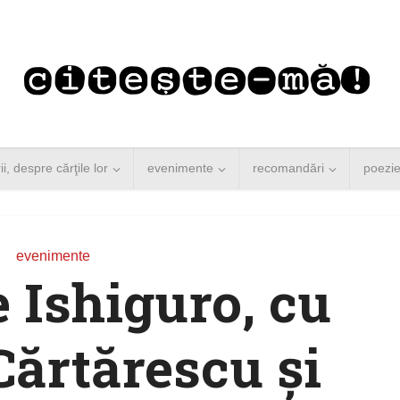
rii, despre cărţile lor
evenimente
recomandări
poezi
evenimente
e Ishiguro, cu
ărtărescu și