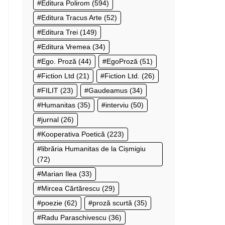
Editura Polirom
(594)
Editura Tracus Arte
(52)
Editura Trei
(149)
Editura Vremea
(34)
Ego. Proză
(44)
EgoProză
(51)
Fiction Ltd
(21)
Fiction Ltd.
(26)
FILIT
(23)
Gaudeamus
(34)
Humanitas
(35)
interviu
(50)
jurnal
(26)
Kooperativa Poetică
(223)
librăria Humanitas de la Cișmigiu
(72)
Marian Ilea
(33)
Mircea Cărtărescu
(29)
poezie
(62)
proză scurtă
(35)
Radu Paraschivescu
(36)