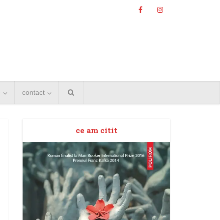
e
contact
ce am citit