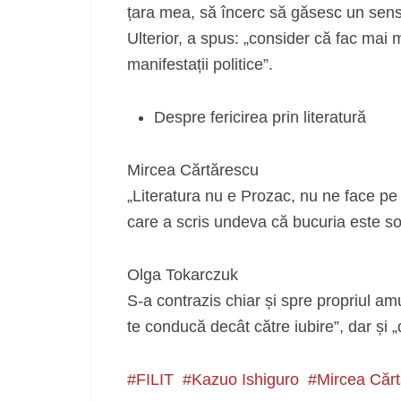
țara mea, să încerc să găsesc un sens 
Ulterior, a spus: „consider că fac mai m
manifestații politice”.
Despre fericirea prin literatură
Mircea Cărtărescu
„Literatura nu e Prozac, nu ne face pe 
care a scris undeva că bucuria este soli
Olga Tokarczuk
S-a contrazis chiar și spre propriul a
te conducă decât către iubire”, dar și „da
FILIT
Kazuo Ishiguro
Mircea Căr