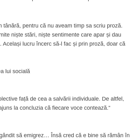
 tânără, pentru că nu aveam timp sa scriu proză.
ite niște stări, niște sentimente care apar și dau
. Același lucru încerc să-l fac și prin proză, doar că
ea lui socială
ective față de cea a salvării individuale. De altfel,
juns la concluzia că fiecare voce contează.”
gândit să emigrez… Însă cred că e bine să rămân în