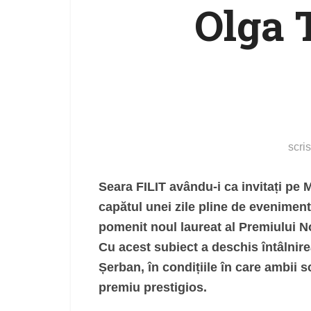
Olga 
scri
Seara FILIT avându-i ca invitați pe 
capătul unei zile pline de evenimente
pomenit noul laureat al Premiului N
Cu acest subiect a deschis întâlnir
Șerban, în condițiile în care ambii scr
premiu prestigios.