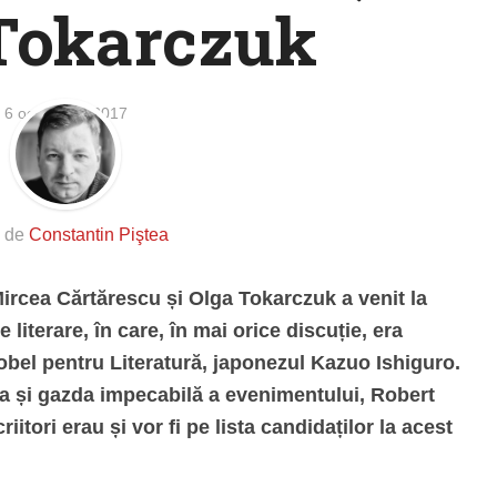
Tokarczuk
6 octombrie 2017
s de
Constantin Piştea
Mircea Cărtărescu și Olga Tokarczuk a venit la
 literare, în care, în mai orice discuție, era
obel pentru Literatură, japonezul Kazuo Ishiguro.
ea și gazda impecabilă a evenimentului, Robert
iitori erau și vor fi pe lista candidaților la acest