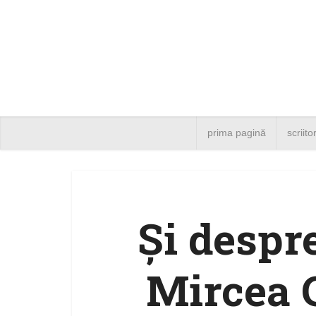
prima pagină
scriito
Și despr
Mircea C