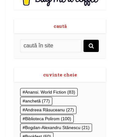
caută
cuvinte cheie
Anansi. World Fiction
(83)
anchetă
(77)
Andreea Răsuceanu
(27)
Biblioteca Polirom
(100)
Bogdan-Alexandru Stănescu
(21)
Bookfest
(60)