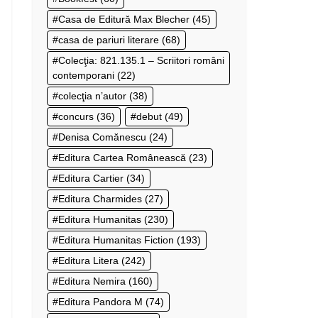
Casa de Editură Max Blecher
(45)
casa de pariuri literare
(68)
Colecţia: 821.135.1 – Scriitori români
contemporani
(22)
colecţia n’autor
(38)
concurs
(36)
debut
(49)
Denisa Comănescu
(24)
Editura Cartea Românească
(23)
Editura Cartier
(34)
Editura Charmides
(27)
Editura Humanitas
(230)
Editura Humanitas Fiction
(193)
Editura Litera
(242)
Editura Nemira
(160)
Editura Pandora M
(74)