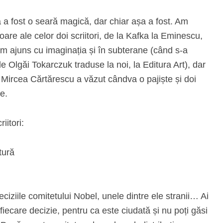
a fost o seară magică, dar chiar așa a fost. Am
oare ale celor doi scriitori, de la Kafka la Eminescu,
 am ajuns cu imaginația și în subterane (când s-a
ile Olgăi Tokarczuk traduse la noi, la Editura Art), dar
e Mircea Cărtărescu a văzut cândva o pajiște și doi
me.
iitori:
tură
ziile comitetului Nobel, unele dintre ele stranii… Ai
fiecare decizie, pentru ca este ciudată și nu poți găsi