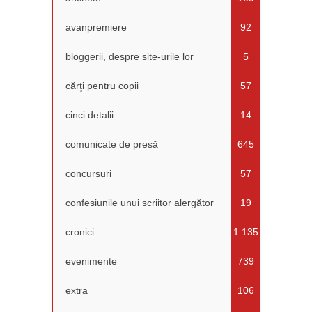
avanpremiere
92
bloggerii, despre site-urile lor
5
cărţi pentru copii
57
cinci detalii
14
comunicate de presă
645
concursuri
57
confesiunile unui scriitor alergător
19
cronici
1.135
evenimente
739
extra
106