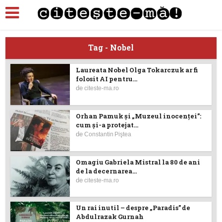
Tag - Nobel
Laureata Nobel Olga Tokarczuk ar fi
folosit AI pentru...
de
citeste-ma.ro
Orhan Pamuk și „Muzeul inocenței”:
cum și-a protejat...
de
Constantin Piştea
Omagiu Gabriela Mistral la 80 de ani
de la decernarea...
de
citeste-ma.ro
Un rai inutil – despre „Paradis” de
Abdulrazak Gurnah