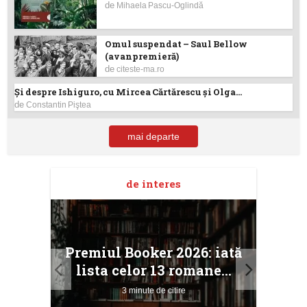
de
Mihaela Pascu-Oglindă
Omul suspendat – Saul Bellow
(avanpremieră)
de
citeste-ma.ro
Și despre Ishiguro, cu Mircea Cărtărescu și Olga...
de
Constantin Piştea
mai departe
de interes
taj
Ang
Premiul Booker 2026: iată
ile
Buc
lista celor 13 romane...
3 minute de citire