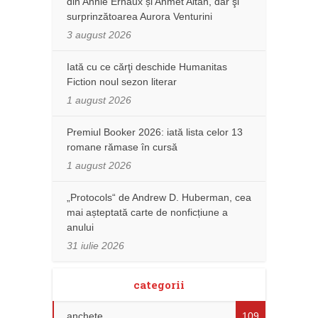
din Annie Ernaux și Ahmet Altan, dar şi
surprinzătoarea Aurora Venturini
3 august 2026
Iată cu ce cărţi deschide Humanitas
Fiction noul sezon literar
1 august 2026
Premiul Booker 2026: iată lista celor 13
romane rămase în cursă
1 august 2026
„Protocols“ de Andrew D. Huberman, cea
mai așteptată carte de nonficțiune a
anului
31 iulie 2026
categorii
anchete
109