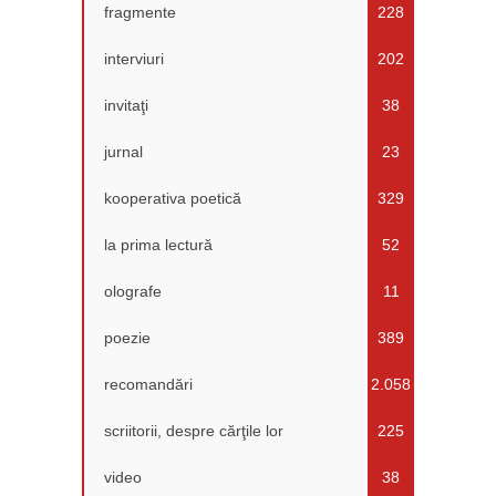
fragmente
228
interviuri
202
invitaţi
38
jurnal
23
kooperativa poetică
329
la prima lectură
52
olografe
11
poezie
389
recomandări
2.058
scriitorii, despre cărţile lor
225
video
38