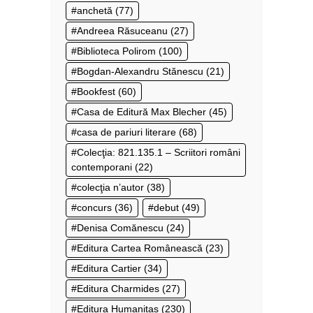
anchetă
(77)
Andreea Răsuceanu
(27)
Biblioteca Polirom
(100)
Bogdan-Alexandru Stănescu
(21)
Bookfest
(60)
Casa de Editură Max Blecher
(45)
casa de pariuri literare
(68)
Colecţia: 821.135.1 – Scriitori români
contemporani
(22)
colecţia n’autor
(38)
concurs
(36)
debut
(49)
Denisa Comănescu
(24)
Editura Cartea Românească
(23)
Editura Cartier
(34)
Editura Charmides
(27)
Editura Humanitas
(230)