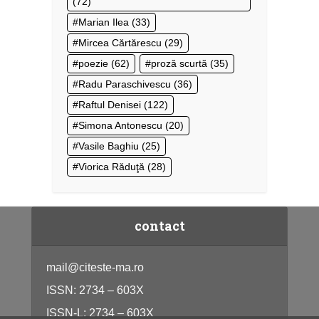
(72)
Marian Ilea
(33)
Mircea Cărtărescu
(29)
poezie
(62)
proză scurtă
(35)
Radu Paraschivescu
(36)
Raftul Denisei
(122)
Simona Antonescu
(20)
Vasile Baghiu
(25)
Viorica Răduţă
(28)
contact
mail@citeste-ma.ro
ISSN: 2734 – 603X
ISSN-L: 2734 – 603X