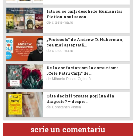
Iată cu ce cărţi deschide Humanitas
Fiction noul sezon...
de
citeste-ma.ro
„Protocols“ de Andrew D. Huberman,
cea mai așteptată...
de
citeste-ma.ro
De la confucianism la comunism:
„Cele Patru Cărți” de...
de
Mihaela Pascu-Oglindă
Câte decizii proaste poţi lua din
dragoste? – despre...
de
Constantin Piştea
scrie un comentariu