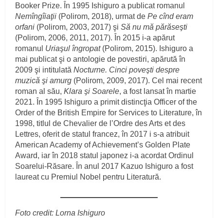
Booker Prize. În 1995 Ishiguro a publicat romanul
Nemîngîiaţii
(Polirom, 2018), urmat de
Pe cînd eram
orfani
(Polirom, 2003, 2017) şi
Să nu mă părăseşti
(Polirom, 2006, 2011, 2017). În 2015 i-a apărut
romanul
Uriaşul îngropat
(Polirom, 2015). Ishiguro a
mai publicat şi o antologie de povestiri, apărută în
2009 şi intitulată
Nocturne. Cinci poveşti despre
muzică şi amurg
(Polirom, 2009, 2017). Cel mai recent
roman al său,
Klara şi Soarele
, a fost lansat în martie
2021. În 1995 Ishiguro a primit distincţia Officer of the
Order of the British Empire for Services to Literature, în
1998, titlul de Chevalier de l’Ordre des Arts et des
Lettres, oferit de statul francez, în 2017 i s-a atribuit
American Academy of Achievement’s Golden Plate
Award, iar în 2018 statul japonez i-a acordat Ordinul
Soarelui-Răsare. În anul 2017 Kazuo Ishiguro a fost
laureat cu Premiul Nobel pentru Literatură.
Foto credit: Lorna Ishiguro