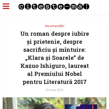
recomandări
Un roman despre iubire
şi prietenie, despre
sacrificiu şi mîntuire:
„Klara şi Soarele” de
Kazuo Ishiguro, laureat
al Premiului Nobel
pentru Literatură 2017
29 iunie 2021