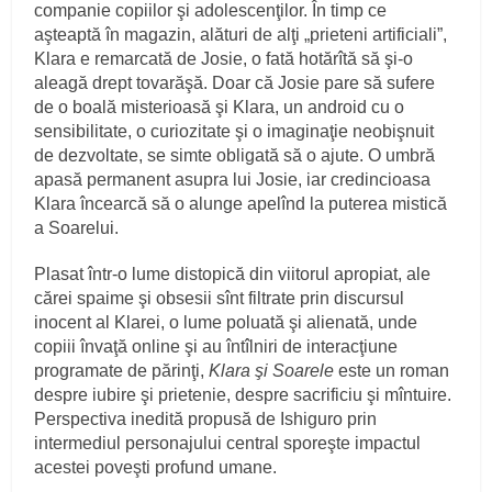
companie copiilor şi adolescenţilor. În timp ce
aşteaptă în magazin, alături de alţi „prieteni artificiali”,
Klara e remarcată de Josie, o fată hotărîtă să şi-o
aleagă drept tovarăşă. Doar că Josie pare să sufere
de o boală misterioasă şi Klara, un android cu o
sensibilitate, o curiozitate şi o imaginaţie neobişnuit
de dezvoltate, se simte obligată să o ajute. O umbră
apasă permanent asupra lui Josie, iar credincioasa
Klara încearcă să o alunge apelînd la puterea mistică
a Soarelui.
Plasat într-o lume distopică din viitorul apropiat, ale
cărei spaime şi obsesii sînt filtrate prin discursul
inocent al Klarei, o lume poluată şi alienată, unde
copiii învaţă online şi au întîlniri de interacţiune
programate de părinţi,
Klara şi Soarele
este un roman
despre iubire şi prietenie, despre sacrificiu şi mîntuire.
Perspectiva inedită propusă de Ishiguro prin
intermediul personajului central sporeşte impactul
acestei poveşti profund umane.