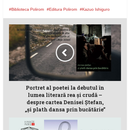
Biblioteca Polirom
Editura Polirom
Kazuo Ishiguro
Portret al poetei la debutul în
lumea literară rea și crudă –
despre cartea Denisei Ştefan,
„și plath dansa prin bucătărie”