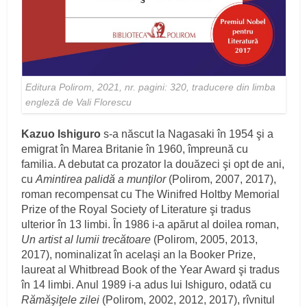
Editura Polirom, 2021, nr. pagini: 320, traducere din limba
engleză de Vali Florescu
Kazuo Ishiguro
s-a născut la Nagasaki în 1954 şi a
emigrat în Marea Britanie în 1960, împreună cu
familia. A debutat ca prozator la douăzeci şi opt de ani,
cu
Amintirea palidă a munţilor
(Polirom, 2007, 2017),
roman recompensat cu The Winifred Holtby Memorial
Prize of the Royal Society of Literature şi tradus
ulterior în 13 limbi. În 1986 i-a apărut al doilea roman,
Un artist al lumii trecătoare
(Polirom, 2005, 2013,
2017), nominalizat în acelaşi an la Booker Prize,
laureat al Whitbread Book of the Year Award şi tradus
în 14 limbi. Anul 1989 i-a adus lui Ishiguro, odată cu
Rămăşiţele zilei
(Polirom, 2002, 2012, 2017), rîvnitul