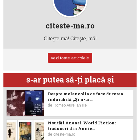
citeste-ma.ro
Citeşte-mă! Citeşte, mă!
vezi toate articolele
s-ar putea să-ţi placă şi
Despre melancolia ce face durerea
îndurabilă: „Și n-ai...
de
Romeo Aurelian Ilie
Noutăţi Anansi. World Fiction:
traduceri din Annie...
de
citeste-ma.ro