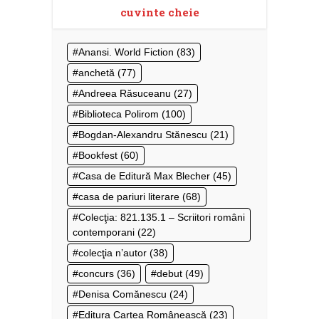
cuvinte cheie
Anansi. World Fiction
(83)
anchetă
(77)
Andreea Răsuceanu
(27)
Biblioteca Polirom
(100)
Bogdan-Alexandru Stănescu
(21)
Bookfest
(60)
Casa de Editură Max Blecher
(45)
casa de pariuri literare
(68)
Colecţia: 821.135.1 – Scriitori români
contemporani
(22)
colecţia n’autor
(38)
concurs
(36)
debut
(49)
Denisa Comănescu
(24)
Editura Cartea Românească
(23)