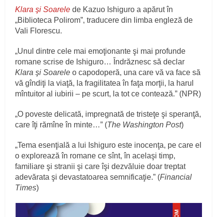
Klara şi Soarele
de Kazuo Ishiguro a apărut în
„Biblioteca Polirom”, traducere din limba engleză de
Vali Florescu.
„Unul dintre cele mai emoţionante şi mai profunde
romane scrise de Ishiguro… Îndrăznesc să declar
Klara şi Soarele
o capodoperă, una care vă va face să
vă gîndiţi la viaţă, la fragilitatea în faţa morţii, la harul
mîntuitor al iubirii – pe scurt, la tot ce contează.” (NPR)
„O poveste delicată, impregnată de tristeţe şi speranţă,
care îţi rămîne în minte…” (
The Washington Post
)
„Tema esenţială a lui Ishiguro este inocenţa, pe care el
o explorează în romane ce sînt, în acelaşi timp,
familiare şi stranii şi care îşi dezvăluie doar treptat
adevărata şi devastatoarea semnificaţie.” (
Financial
Times
)