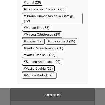
jurnal
(26)
Kooperativa Poetică
(223)
librăria Humanitas de la Cișmigiu
(72)
Marian Ilea
(33)
Mircea Cărtărescu
(29)
poezie
(62)
proză scurtă
(35)
Radu Paraschivescu
(36)
Raftul Denisei
(122)
Simona Antonescu
(20)
Vasile Baghiu
(25)
Viorica Răduţă
(28)
contact