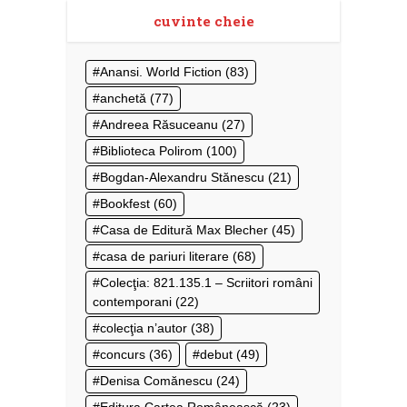
cuvinte cheie
Anansi. World Fiction
(83)
anchetă
(77)
Andreea Răsuceanu
(27)
Biblioteca Polirom
(100)
Bogdan-Alexandru Stănescu
(21)
Bookfest
(60)
Casa de Editură Max Blecher
(45)
casa de pariuri literare
(68)
Colecţia: 821.135.1 – Scriitori români
contemporani
(22)
colecţia n’autor
(38)
concurs
(36)
debut
(49)
Denisa Comănescu
(24)
Editura Cartea Românească
(23)