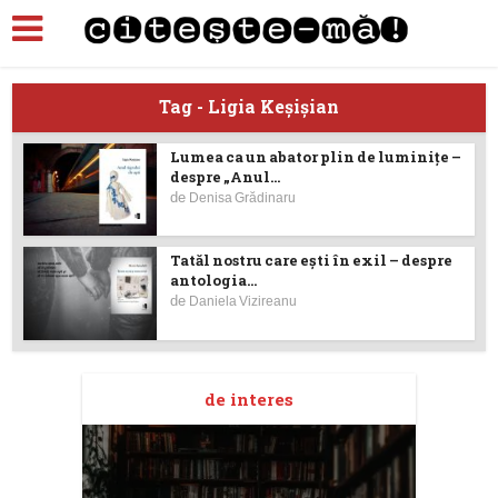
Tag - Ligia Keşişian
Lumea ca un abator plin de luminițe –
despre „Anul...
de
Denisa Grădinaru
Tatăl nostru care ești în exil – despre
antologia...
de
Daniela Vizireanu
de interes
taj
Ang