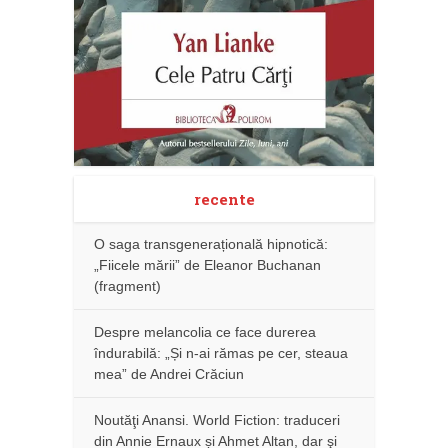
recente
O saga transgenerațională hipnotică:
„Fiicele mării” de Eleanor Buchanan
(fragment)
Despre melancolia ce face durerea
îndurabilă: „Și n-ai rămas pe cer, steaua
mea” de Andrei Crăciun
Noutăţi Anansi. World Fiction: traduceri
din Annie Ernaux și Ahmet Altan, dar şi