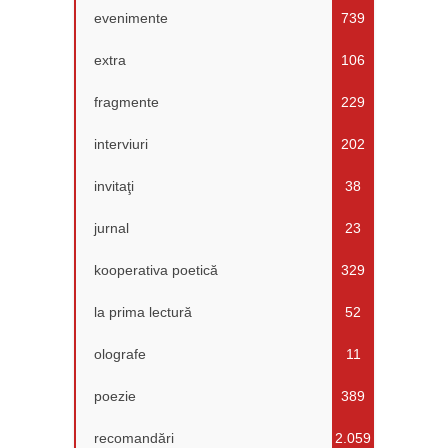
evenimente
739
extra
106
fragmente
229
interviuri
202
invitaţi
38
jurnal
23
kooperativa poetică
329
la prima lectură
52
olografe
11
poezie
389
recomandări
2.059