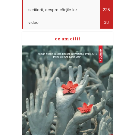
scriitorii, despre cărţile lor
225
video
38
ce am citit