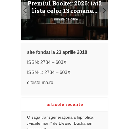
Premiul Booker 2026: iată
ile
Buc
lista celor 13 romane...
3 minute de citire
site fondat la 23 aprilie 2018
ISSN: 2734 – 603X
ISSN-L: 2734 – 603X
citeste-ma.ro
articole recente
O saga transgenerațională hipnotică:
„Fiicele mării” de Eleanor Buchanan