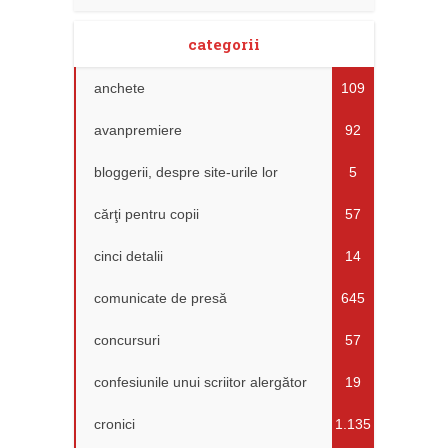
categorii
anchete
109
avanpremiere
92
bloggerii, despre site-urile lor
5
cărţi pentru copii
57
cinci detalii
14
comunicate de presă
645
concursuri
57
confesiunile unui scriitor alergător
19
cronici
1.135