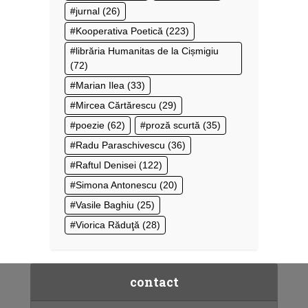
jurnal
(26)
Kooperativa Poetică
(223)
librăria Humanitas de la Cișmigiu
(72)
Marian Ilea
(33)
Mircea Cărtărescu
(29)
poezie
(62)
proză scurtă
(35)
Radu Paraschivescu
(36)
Raftul Denisei
(122)
Simona Antonescu
(20)
Vasile Baghiu
(25)
Viorica Răduţă
(28)
contact