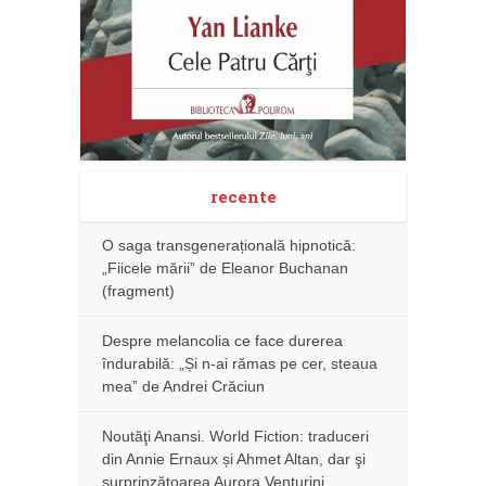
recente
O saga transgenerațională hipnotică:
„Fiicele mării” de Eleanor Buchanan
(fragment)
Despre melancolia ce face durerea
îndurabilă: „Și n-ai rămas pe cer, steaua
mea” de Andrei Crăciun
Noutăţi Anansi. World Fiction: traduceri
din Annie Ernaux și Ahmet Altan, dar şi
surprinzătoarea Aurora Venturini