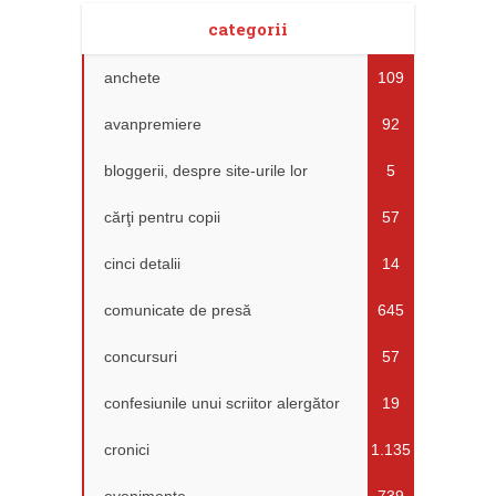
categorii
anchete
109
avanpremiere
92
bloggerii, despre site-urile lor
5
cărţi pentru copii
57
cinci detalii
14
comunicate de presă
645
concursuri
57
confesiunile unui scriitor alergător
19
cronici
1.135
evenimente
739