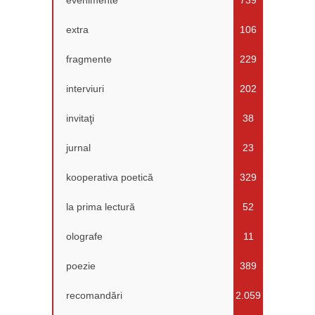
extra
106
fragmente
229
interviuri
202
invitaţi
38
jurnal
23
kooperativa poetică
329
la prima lectură
52
olografe
11
poezie
389
recomandări
2.059