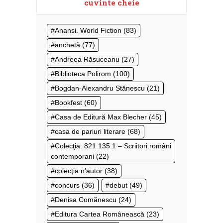
cuvinte cheie
Anansi. World Fiction
(83)
anchetă
(77)
Andreea Răsuceanu
(27)
Biblioteca Polirom
(100)
Bogdan-Alexandru Stănescu
(21)
Bookfest
(60)
Casa de Editură Max Blecher
(45)
casa de pariuri literare
(68)
Colecţia: 821.135.1 – Scriitori români
contemporani
(22)
colecţia n’autor
(38)
concurs
(36)
debut
(49)
Denisa Comănescu
(24)
Editura Cartea Românească
(23)