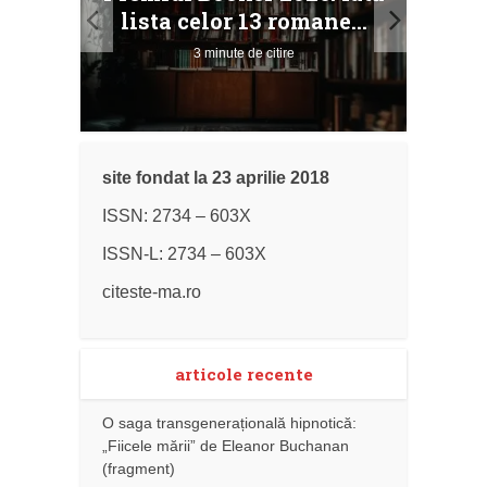
ile
Buc
lista celor 13 romane...
3 minute de citire
site fondat la 23 aprilie 2018
ISSN: 2734 – 603X
ISSN-L: 2734 – 603X
citeste-ma.ro
articole recente
O saga transgenerațională hipnotică:
„Fiicele mării” de Eleanor Buchanan
(fragment)