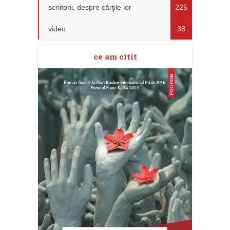
scriitorii, despre cărţile lor
225
video
38
ce am citit