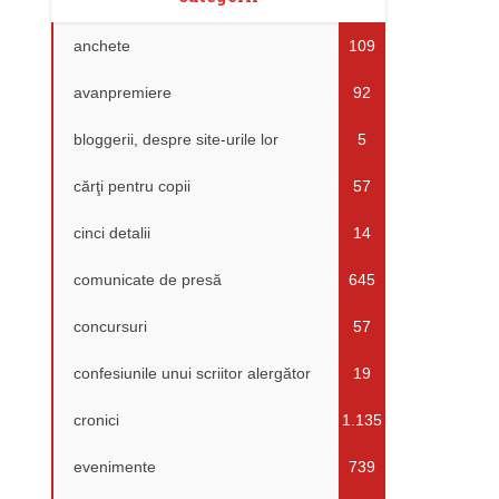
anchete
109
avanpremiere
92
bloggerii, despre site-urile lor
5
cărţi pentru copii
57
cinci detalii
14
comunicate de presă
645
concursuri
57
confesiunile unui scriitor alergător
19
cronici
1.135
evenimente
739