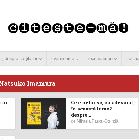
rii, despre cărţile lor
evenimente
recomandări
poezi
 Natsuko Imamura
 în
Ce e nefiresc, cu adevărat,
 Merkel vine la
Concurs de reportaj
în această lume? –
despre...
ști. Lansare de
literar pentru noile
de
Mihaela Pascu-Oglindă
carte şi...
generații...
 minute de citire
3 minute de citire