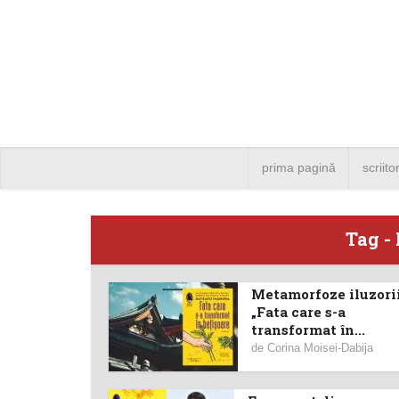
prima pagină
scriito
Tag -
Metamorfoze iluzorii
Angela
„Fata care s-a
transformat în...
Bucure
de
Corina Moisei-Dabija
4