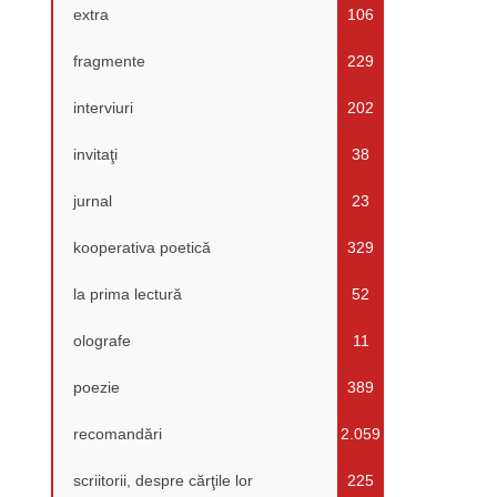
extra
106
fragmente
229
interviuri
202
invitaţi
38
jurnal
23
kooperativa poetică
329
la prima lectură
52
olografe
11
poezie
389
recomandări
2.059
scriitorii, despre cărţile lor
225