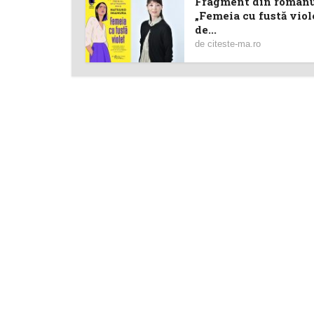
Fragment din roman
„Femeia cu fustă viol
de...
de
citeste-ma.ro