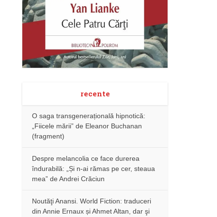
recente
O saga transgenerațională hipnotică:
„Fiicele mării” de Eleanor Buchanan
(fragment)
Despre melancolia ce face durerea
îndurabilă: „Și n-ai rămas pe cer, steaua
mea” de Andrei Crăciun
Noutăţi Anansi. World Fiction: traduceri
din Annie Ernaux și Ahmet Altan, dar şi