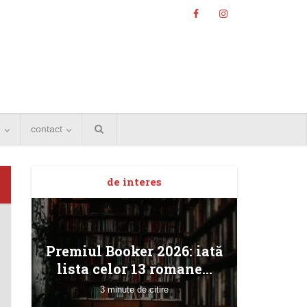
e
contact
de interes
Angela
Premiul Booker 2026: iată
Bucur
lista celor 13 romane...
3 minute de citire