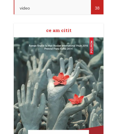
video
38
ce am citit