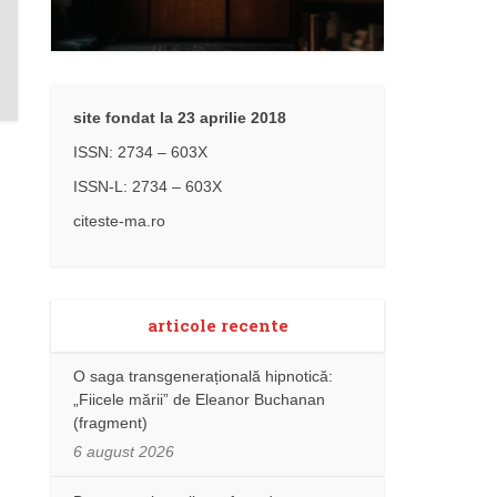
site fondat la 23 aprilie 2018
ISSN: 2734 – 603X
ISSN-L: 2734 – 603X
citeste-ma.ro
articole recente
O saga transgenerațională hipnotică:
„Fiicele mării” de Eleanor Buchanan
(fragment)
6 august 2026