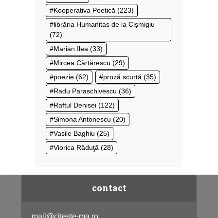
Kooperativa Poetică
(223)
librăria Humanitas de la Cișmigiu
(72)
Marian Ilea
(33)
Mircea Cărtărescu
(29)
poezie
(62)
proză scurtă
(35)
Radu Paraschivescu
(36)
Raftul Denisei
(122)
Simona Antonescu
(20)
Vasile Baghiu
(25)
Viorica Răduţă
(28)
contact
mail@citeste-ma.ro