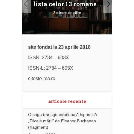
ile
Buc
lista celor 13 romane...
3 minute de citire
site fondat la 23 aprilie 2018
ISSN: 2734 – 603X
ISSN-L: 2734 – 603X
citeste-ma.ro
articole recente
O saga transgenerațională hipnotică:
„Fiicele mării” de Eleanor Buchanan
(fragment)