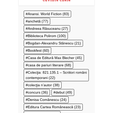
Anansi. World Fiction
(83)
anchetă
(77)
Andreea Răsuceanu
(27)
Biblioteca Polirom
(100)
Bogdan-Alexandru Stănescu
(21)
Bookfest
(60)
Casa de Editură Max Blecher
(45)
casa de pariuri literare
(68)
Colecţia: 821.135.1 – Scriitori români
contemporani
(22)
colecţia n’autor
(38)
concurs
(36)
debut
(49)
Denisa Comănescu
(24)
Editura Cartea Românească
(23)