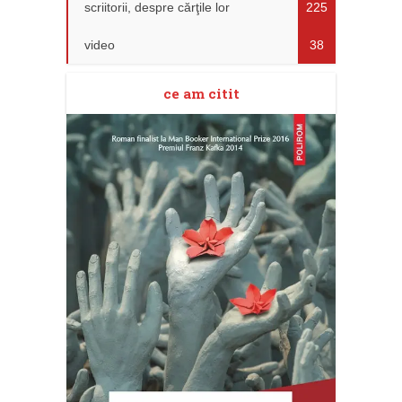
scriitorii, despre cărţile lor
225
video
38
ce am citit