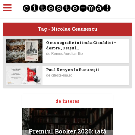
Tag - Nicolae Ceauşescu
O monografie intimă a Cisnădiei –
despre „Orașul...
de
Romeo Aurelian Ilie
Paul Kenyon la București
de
citeste-ma.ro
de interes
taj
Ang
Premiul Booker 2026: iată