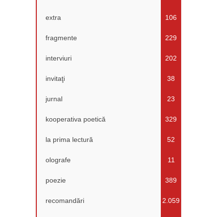
extra
106
fragmente
229
interviuri
202
invitaţi
38
jurnal
23
kooperativa poetică
329
la prima lectură
52
olografe
11
poezie
389
recomandări
2.059