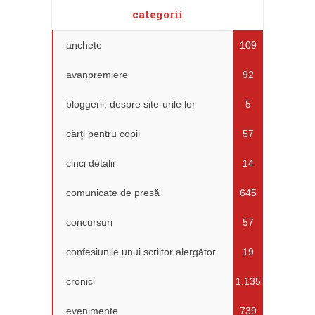
categorii
anchete
109
avanpremiere
92
bloggerii, despre site-urile lor
5
cărţi pentru copii
57
cinci detalii
14
comunicate de presă
645
concursuri
57
confesiunile unui scriitor alergător
19
cronici
1.135
evenimente
739