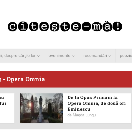
rii, despre cărţile lor
evenimente
recomandări
poezi
 - Opera Omnia
nu
De la Opus Primum la
 Merkel vine la
Concurs de reportaj
lui
Opera Omnia, de două ori
Eminescu
ști. Lansare de
literar pentru noile
de
Magda Lungu
carte şi...
generații...
 minute de citire
3 minute de citire