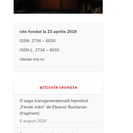
site fondat la 23 aprilie 2018
ISSN: 2734 – 603X
ISSN-L: 2734 – 603X
citeste-ma.ro
articole recente
O saga transgenerațională hipnotică:
„Fiicele mării” de Eleanor Buchanan
(fragment)
6 august 2026