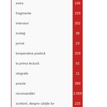
extra
106
fragmente
229
interviuri
202
invitaţi
38
jurnal
23
kooperativa poetică
329
la prima lectură
52
olografe
11
poezie
389
recomandări
2.059
scriitorii, despre cărţile lor
225