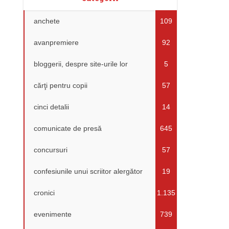
anchete
109
avanpremiere
92
bloggerii, despre site-urile lor
5
cărţi pentru copii
57
cinci detalii
14
comunicate de presă
645
concursuri
57
confesiunile unui scriitor alergător
19
cronici
1.135
evenimente
739