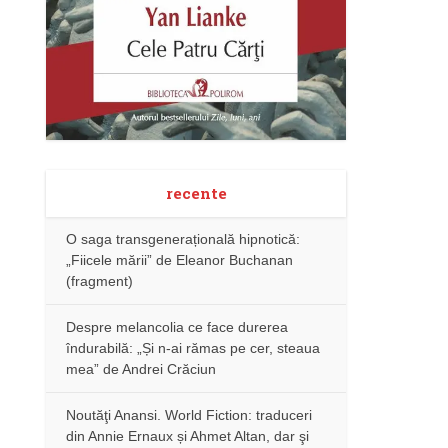
recente
O saga transgenerațională hipnotică:
„Fiicele mării” de Eleanor Buchanan
(fragment)
Despre melancolia ce face durerea
îndurabilă: „Și n-ai rămas pe cer, steaua
mea” de Andrei Crăciun
Noutăţi Anansi. World Fiction: traduceri
din Annie Ernaux și Ahmet Altan, dar şi