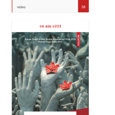
video
38
ce am citit