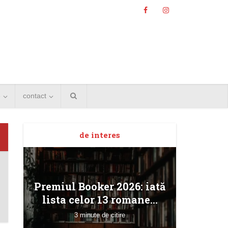
e
contact
de interes
Angela
Premiul Booker 2026: iată
Bucur
lista celor 13 romane...
3 minute de citire