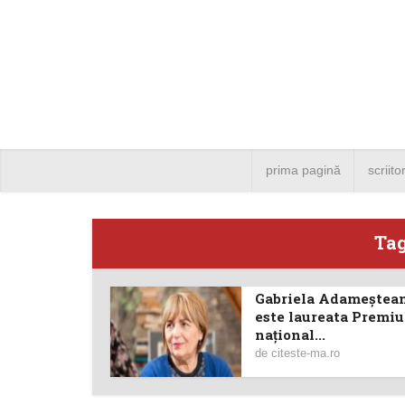
prima pagină
scriito
Tag
Gabriela Adameștea
Angela
este laureata Premiu
național...
Bucure
de
citeste-ma.ro
4