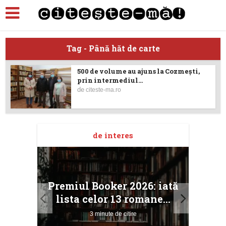
Tag - Până hăt de carte
500 de volume au ajuns la Cozmești,
prin intermediul...
de
citeste-ma.ro
de interes
taj
Ang
Premiul Booker 2026: iată
ile
Buc
lista celor 13 romane...
3 minute de citire