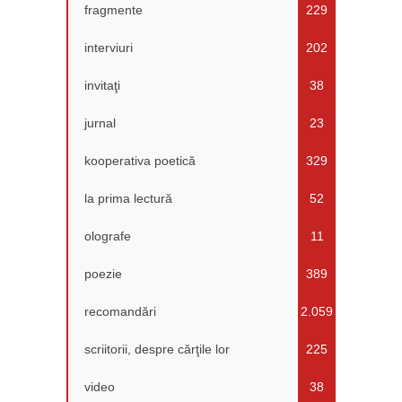
fragmente
229
interviuri
202
invitaţi
38
jurnal
23
kooperativa poetică
329
la prima lectură
52
olografe
11
poezie
389
recomandări
2.059
scriitorii, despre cărţile lor
225
video
38