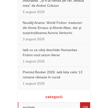
îndurabilă: „Și n-ai rămas pe cer, steaua
mea” de Andrei Crăciun
5 august 2026
Noutăţi Anansi. World Fiction: traduceri
din Annie Ernaux și Ahmet Altan, dar şi
surprinzătoarea Aurora Venturini
3 august 2026
Iată cu ce cărţi deschide Humanitas
Fiction noul sezon literar
1 august 2026
Premiul Booker 2026: iată lista celor 13
romane rămase în cursă
1 august 2026
categorii
anchete
109