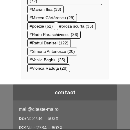
(72)
Marian Ilea
(33)
Mircea Cărtărescu
(29)
poezie
(62)
proză scurtă
(35)
Radu Paraschivescu
(36)
Raftul Denisei
(122)
Simona Antonescu
(20)
Vasile Baghiu
(25)
Viorica Răduţă
(28)
contact
mail@citeste-ma.ro
ISSN: 2734 – 603X
ISSN-L: 2734 – 603X