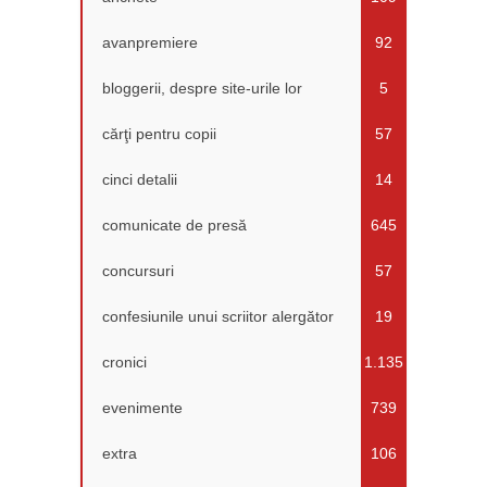
avanpremiere
92
bloggerii, despre site-urile lor
5
cărţi pentru copii
57
cinci detalii
14
comunicate de presă
645
concursuri
57
confesiunile unui scriitor alergător
19
cronici
1.135
evenimente
739
extra
106