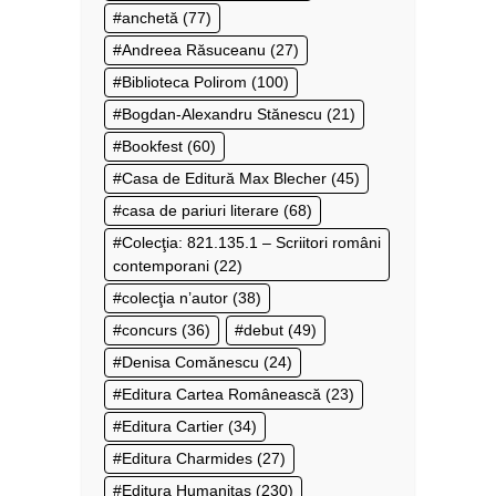
anchetă
(77)
Andreea Răsuceanu
(27)
Biblioteca Polirom
(100)
Bogdan-Alexandru Stănescu
(21)
Bookfest
(60)
Casa de Editură Max Blecher
(45)
casa de pariuri literare
(68)
Colecţia: 821.135.1 – Scriitori români
contemporani
(22)
colecţia n’autor
(38)
concurs
(36)
debut
(49)
Denisa Comănescu
(24)
Editura Cartea Românească
(23)
Editura Cartier
(34)
Editura Charmides
(27)
Editura Humanitas
(230)