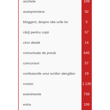
anchete
109
avanpremiere
92
bloggerii, despre site-urile lor
5
cărţi pentru copii
57
cinci detalii
14
comunicate de presă
645
concursuri
57
confesiunile unui scriitor alergător
19
cronici
1.135
evenimente
739
extra
106