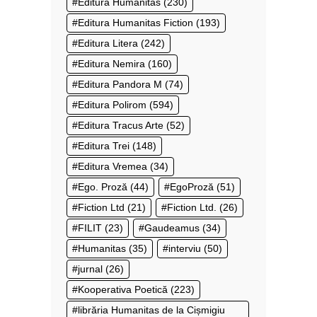
Editura Humanitas
(230)
Editura Humanitas Fiction
(193)
Editura Litera
(242)
Editura Nemira
(160)
Editura Pandora M
(74)
Editura Polirom
(594)
Editura Tracus Arte
(52)
Editura Trei
(148)
Editura Vremea
(34)
Ego. Proză
(44)
EgoProză
(51)
Fiction Ltd
(21)
Fiction Ltd.
(26)
FILIT
(23)
Gaudeamus
(34)
Humanitas
(35)
interviu
(50)
jurnal
(26)
Kooperativa Poetică
(223)
librăria Humanitas de la Cișmigiu