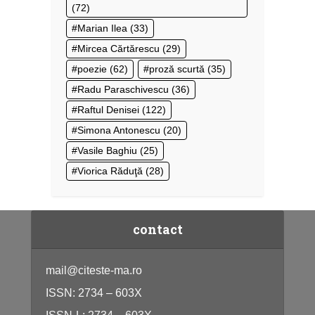
(72)
Marian Ilea
(33)
Mircea Cărtărescu
(29)
poezie
(62)
proză scurtă
(35)
Radu Paraschivescu
(36)
Raftul Denisei
(122)
Simona Antonescu
(20)
Vasile Baghiu
(25)
Viorica Răduţă
(28)
contact
mail@citeste-ma.ro
ISSN: 2734 – 603X