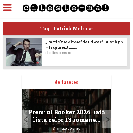
Tag - Patrick Melrose
„Patrick Melrose” de Edward St Aubyn
– fragment în...
de
citeste-ma.ro
de interes
taj
Ang
Premiul Booker 2026: iată
ile
Buc
lista celor 13 romane...
3 minute de citire