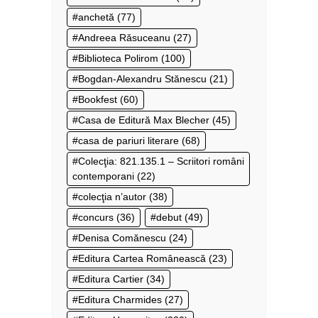
anchetă
(77)
Andreea Răsuceanu
(27)
Biblioteca Polirom
(100)
Bogdan-Alexandru Stănescu
(21)
Bookfest
(60)
Casa de Editură Max Blecher
(45)
casa de pariuri literare
(68)
Colecţia: 821.135.1 – Scriitori români
contemporani
(22)
colecţia n’autor
(38)
concurs
(36)
debut
(49)
Denisa Comănescu
(24)
Editura Cartea Românească
(23)
Editura Cartier
(34)
Editura Charmides
(27)