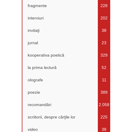
fragmente
228
interviuri
202
invitaţi
38
jurnal
23
kooperativa poetică
329
la prima lectură
52
olografe
11
poezie
389
recomandări
2.058
scriitorii, despre cărţile lor
225
video
38