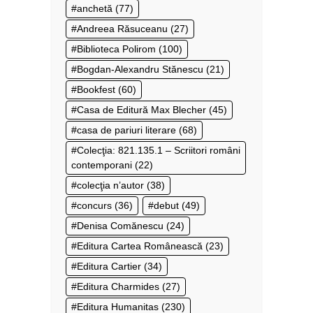
anchetă
(77)
Andreea Răsuceanu
(27)
Biblioteca Polirom
(100)
Bogdan-Alexandru Stănescu
(21)
Bookfest
(60)
Casa de Editură Max Blecher
(45)
casa de pariuri literare
(68)
Colecţia: 821.135.1 – Scriitori români
contemporani
(22)
colecţia n’autor
(38)
concurs
(36)
debut
(49)
Denisa Comănescu
(24)
Editura Cartea Românească
(23)
Editura Cartier
(34)
Editura Charmides
(27)
Editura Humanitas
(230)