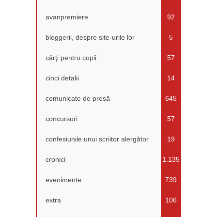
avanpremiere
92
bloggerii, despre site-urile lor
5
cărţi pentru copii
57
cinci detalii
14
comunicate de presă
645
concursuri
57
confesiunile unui scriitor alergător
19
cronici
1.135
evenimente
739
extra
106