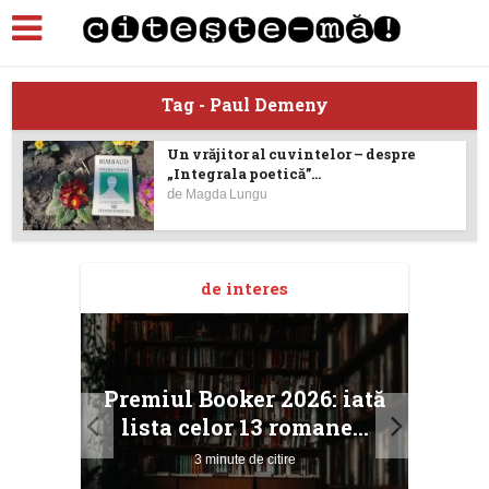
Tag - Paul Demeny
Un vrăjitor al cuvintelor – despre
„Integrala poetică”...
de
Magda Lungu
de interes
taj
Ang
Premiul Booker 2026: iată
ile
Buc
lista celor 13 romane...
3 minute de citire