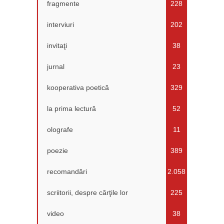
fragmente
228
interviuri
202
invitaţi
38
jurnal
23
kooperativa poetică
329
la prima lectură
52
olografe
11
poezie
389
recomandări
2.058
scriitorii, despre cărţile lor
225
video
38