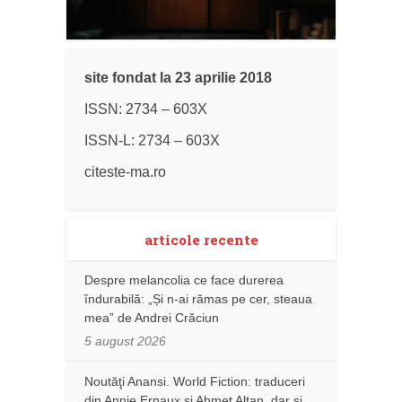
site fondat la 23 aprilie 2018
ISSN: 2734 – 603X
ISSN-L: 2734 – 603X
citeste-ma.ro
articole recente
Despre melancolia ce face durerea
îndurabilă: „Și n-ai rămas pe cer, steaua
mea” de Andrei Crăciun
5 august 2026
Noutăţi Anansi. World Fiction: traduceri
din Annie Ernaux și Ahmet Altan, dar şi