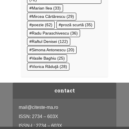
Marian Ilea
(33)
Mircea Cărtărescu
(29)
poezie
(62)
proză scurtă
(35)
Radu Paraschivescu
(36)
Raftul Denisei
(122)
Simona Antonescu
(20)
Vasile Baghiu
(25)
Viorica Răduţă
(28)
contact
mail@citeste-ma.ro
ISSN: 2734 – 603X
ISSN-L: 2734 – 603X