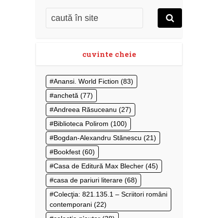
cuvinte cheie
Anansi. World Fiction
(83)
anchetă
(77)
Andreea Răsuceanu
(27)
Biblioteca Polirom
(100)
Bogdan-Alexandru Stănescu
(21)
Bookfest
(60)
Casa de Editură Max Blecher
(45)
casa de pariuri literare
(68)
Colecţia: 821.135.1 – Scriitori români
contemporani
(22)