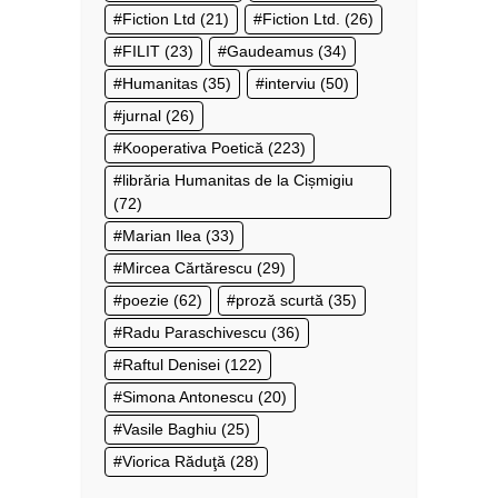
Fiction Ltd
(21)
Fiction Ltd.
(26)
FILIT
(23)
Gaudeamus
(34)
Humanitas
(35)
interviu
(50)
jurnal
(26)
Kooperativa Poetică
(223)
librăria Humanitas de la Cișmigiu
(72)
Marian Ilea
(33)
Mircea Cărtărescu
(29)
poezie
(62)
proză scurtă
(35)
Radu Paraschivescu
(36)
Raftul Denisei
(122)
Simona Antonescu
(20)
Vasile Baghiu
(25)
Viorica Răduţă
(28)