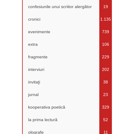
confesiunile unui scriitor alergător
19
cronici
1.135
evenimente
739
extra
106
fragmente
229
interviuri
202
invitaţi
38
jurnal
23
kooperativa poetică
329
la prima lectură
52
olografe
11