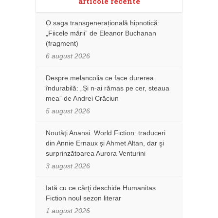
articole recente
O saga transgenerațională hipnotică:
„Fiicele mării” de Eleanor Buchanan
(fragment)
6 august 2026
Despre melancolia ce face durerea
îndurabilă: „Și n-ai rămas pe cer, steaua
mea” de Andrei Crăciun
5 august 2026
Noutăţi Anansi. World Fiction: traduceri
din Annie Ernaux și Ahmet Altan, dar şi
surprinzătoarea Aurora Venturini
3 august 2026
Iată cu ce cărţi deschide Humanitas
Fiction noul sezon literar
1 august 2026