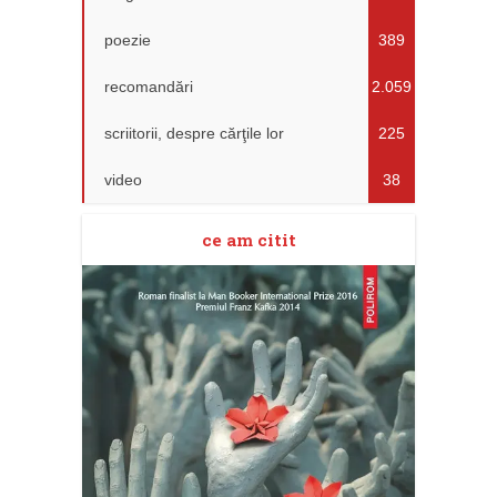
poezie
389
recomandări
2.059
scriitorii, despre cărţile lor
225
video
38
ce am citit