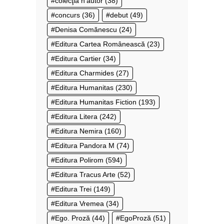
colecţia n’autor
(38)
concurs
(36)
debut
(49)
Denisa Comănescu
(24)
Editura Cartea Românească
(23)
Editura Cartier
(34)
Editura Charmides
(27)
Editura Humanitas
(230)
Editura Humanitas Fiction
(193)
Editura Litera
(242)
Editura Nemira
(160)
Editura Pandora M
(74)
Editura Polirom
(594)
Editura Tracus Arte
(52)
Editura Trei
(149)
Editura Vremea
(34)
Ego. Proză
(44)
EgoProză
(51)