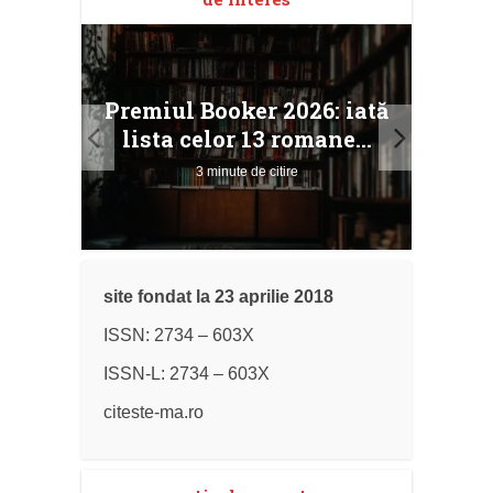
taj
Ang
Premiul Booker 2026: iată
ile
Buc
lista celor 13 romane...
3 minute de citire
site fondat la 23 aprilie 2018
ISSN: 2734 – 603X
ISSN-L: 2734 – 603X
citeste-ma.ro