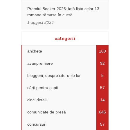
Premiul Booker 2026: iată lista celor 13
romane rămase în cursă
1 august 2026
categorii
anchete
109
avanpremiere
92
bloggerii, despre site-urile lor
5
cărţi pentru copii
57
cinci detalii
14
comunicate de presă
645
concursuri
57