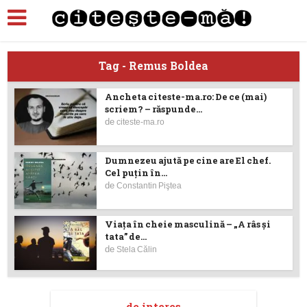
Tag - Remus Boldea
Ancheta citeste-ma.ro: De ce (mai)
scriem? – răspunde...
de
citeste-ma.ro
Dumnezeu ajută pe cine are El chef.
Cel puţin în...
de
Constantin Piştea
Viața în cheie masculină – „A râs și
tata” de...
de
Stela Călin
de interes