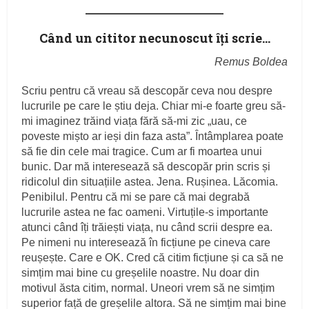
Când un cititor necunoscut îți scrie…
Remus Boldea
Scriu pentru că vreau să descopăr ceva nou despre
lucrurile pe care le știu deja. Chiar mi-e foarte greu să-
mi imaginez trăind viața fără să-mi zic „uau, ce
poveste mișto ar ieși din faza asta”. Întâmplarea poate
să fie din cele mai tragice. Cum ar fi moartea unui
bunic. Dar mă interesează să descopăr prin scris și
ridicolul din situațiile astea. Jena. Rușinea. Lăcomia.
Penibilul. Pentru că mi se pare că mai degrabă
lucrurile astea ne fac oameni. Virtuțile-s importante
atunci când îți trăiești viața, nu când scrii despre ea.
Pe nimeni nu interesează în ficțiune pe cineva care
reușește. Care e OK. Cred că citim ficțiune și ca să ne
simțim mai bine cu greșelile noastre. Nu doar din
motivul ăsta citim, normal. Uneori vrem să ne simțim
superior față de greșelile altora. Să ne simțim mai bine