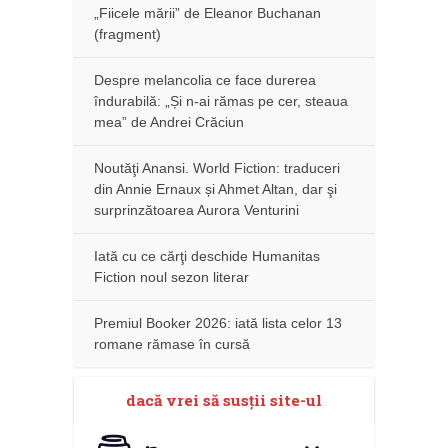
„Fiicele mării” de Eleanor Buchanan
(fragment)
Despre melancolia ce face durerea
îndurabilă: „Și n-ai rămas pe cer, steaua
mea” de Andrei Crăciun
Noutăţi Anansi. World Fiction: traduceri
din Annie Ernaux și Ahmet Altan, dar şi
surprinzătoarea Aurora Venturini
Iată cu ce cărţi deschide Humanitas
Fiction noul sezon literar
Premiul Booker 2026: iată lista celor 13
romane rămase în cursă
dacă vrei să susţii site-ul