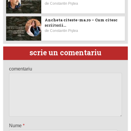
de
Constantin Piştea
Ancheta citeste-ma.ro – Cum citesc
scriitorii...
de
Constantin Piştea
scrie un comentariu
comentariu
Nume
*