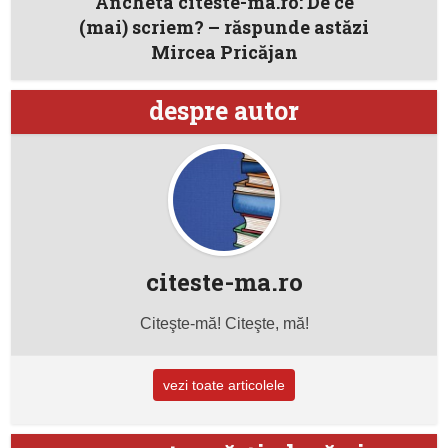
Ancheta citeste-ma.ro: De ce
(mai) scriem? – răspunde astăzi
Mircea Pricăjan
despre autor
citeste-ma.ro
Citeşte-mă! Citeşte, mă!
vezi toate articolele