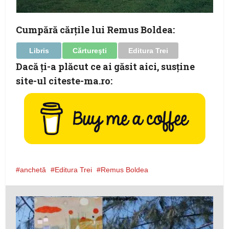
Cumpără cărţile lui Remus Boldea:
Libris
Cărtureşti
Editura Trei
Dacă ţi-a plăcut ce ai găsit aici, susţine
site-ul citeste-ma.ro:
anchetă
Editura Trei
Remus Boldea