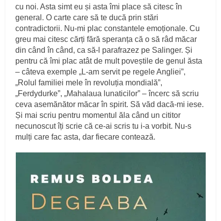
cu noi. Asta simt eu și asta îmi place să citesc în
general. O carte care să te ducă prin stări
contradictorii. Nu-mi plac constantele emoționale. Cu
greu mai citesc cărți fără speranța că o să râd măcar
din când în când, ca să-l parafrazez pe Salinger. Și
pentru că îmi plac atât de mult poveștile de genul ăsta
– câteva exemple „L-am servit pe regele Angliei”,
„Rolul familiei mele în revoluția mondială”,
„Ferdydurke”, „Mahalaua lunaticilor” – încerc să scriu
ceva asemănător măcar în spirit. Să văd dacă-mi iese.
Și mai scriu pentru momentul ăla când un cititor
necunoscut îți scrie că ce-ai scris tu i-a vorbit. Nu-s
mulți care fac asta, dar fiecare contează.