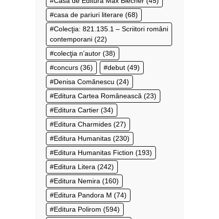
Casa de Editură Max Blecher
(45)
casa de pariuri literare
(68)
Colecţia: 821.135.1 – Scriitori români
contemporani
(22)
colecţia n’autor
(38)
concurs
(36)
debut
(49)
Denisa Comănescu
(24)
Editura Cartea Românească
(23)
Editura Cartier
(34)
Editura Charmides
(27)
Editura Humanitas
(230)
Editura Humanitas Fiction
(193)
Editura Litera
(242)
Editura Nemira
(160)
Editura Pandora M
(74)
Editura Polirom
(594)