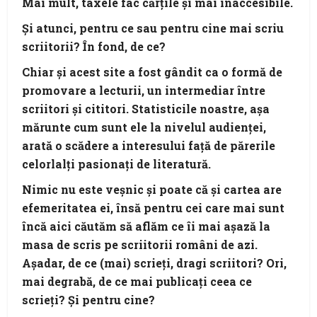
Mai mult, taxele fac cărţile şi mai inaccesibile.
Şi atunci, pentru ce sau pentru cine mai scriu
scriitorii? În fond, de ce?
Chiar şi acest site a fost gândit ca o formă de
promovare a lecturii, un intermediar între
scriitori şi cititori. Statisticile noastre, aşa
mărunte cum sunt ele la nivelul audienţei,
arată o scădere a interesului faţă de părerile
celorlalţi pasionaţi de literatură.
Nimic nu este veşnic şi poate că şi cartea are
efemeritatea ei, însă pentru cei care mai sunt
încă aici căutăm să aflăm ce îi mai aşază la
masa de scris pe scriitorii români de azi.
Aşadar, de ce (mai) scrieţi, dragi scriitori? Ori,
mai degrabă, de ce mai publicaţi ceea ce
scrieţi? Şi pentru cine?