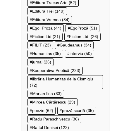
Editura Tracus Arte
(52)
Editura Trei
(149)
Editura Vremea
(34)
Ego. Proză
(44)
EgoProză
(51)
Fiction Ltd
(21)
Fiction Ltd.
(26)
FILIT
(23)
Gaudeamus
(34)
Humanitas
(35)
interviu
(50)
jurnal
(26)
Kooperativa Poetică
(223)
librăria Humanitas de la Cișmigiu
(72)
Marian Ilea
(33)
Mircea Cărtărescu
(29)
poezie
(62)
proză scurtă
(35)
Radu Paraschivescu
(36)
Raftul Denisei
(122)